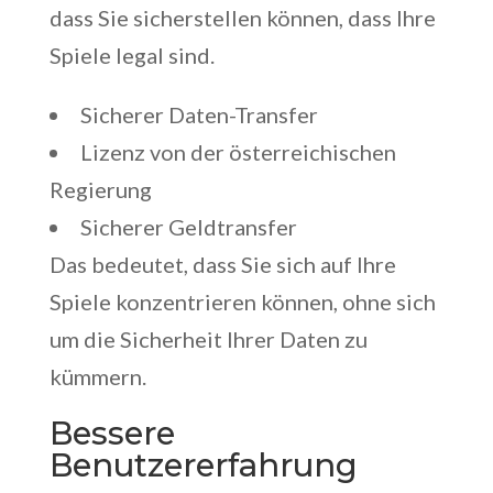
dass Sie sicherstellen können, dass Ihre
Spiele legal sind.
Sicherer Daten-Transfer
Lizenz von der österreichischen
Regierung
Sicherer Geldtransfer
Das bedeutet, dass Sie sich auf Ihre
Spiele konzentrieren können, ohne sich
um die Sicherheit Ihrer Daten zu
kümmern.
Bessere
Benutzererfahrung