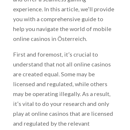
experience. In this article, we’ll provide
you with a comprehensive guide to
help you navigate the world of mobile
online casinos in Österreich.
First and foremost, it’s crucial to
understand that not all online casinos
are created equal. Some may be
licensed and regulated, while others
may be operating illegally. As a result,
it’s vital to do your research and only
play at online casinos that are licensed
and regulated by the relevant