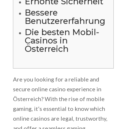
Erhöhte Sicherheit
Bessere
Benutzererfahrung
Die besten Mobil-
Casinos in
Österreich
Are you looking for a reliable and
secure online casino experience in
Österreich? With the rise of mobile
gaming, it’s essential to know which
online casinos are legal, trustworthy,
and offer a seamless gaming