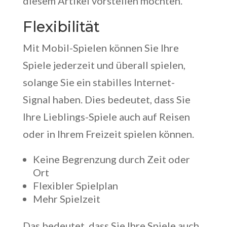
diesem Artikel vorstellen möchten.
Flexibilität
Mit Mobil-Spielen können Sie Ihre
Spiele jederzeit und überall spielen,
solange Sie ein stabilles Internet-
Signal haben. Dies bedeutet, dass Sie
Ihre Lieblings-Spiele auch auf Reisen
oder in Ihrem Freizeit spielen können.
Keine Begrenzung durch Zeit oder
Ort
Flexibler Spielplan
Mehr Spielzeit
Das bedeutet, dass Sie Ihre Spiele auch