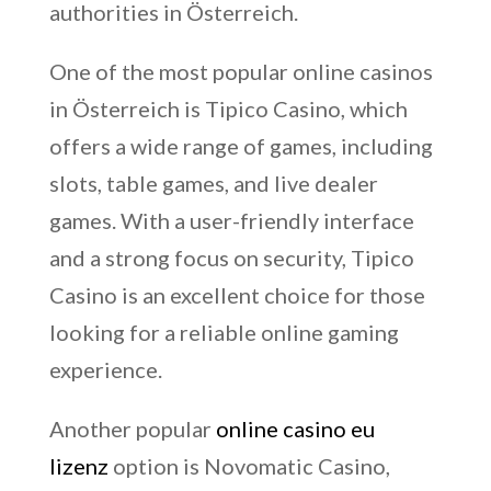
authorities in Österreich.
One of the most popular online casinos
in Österreich is Tipico Casino, which
offers a wide range of games, including
slots, table games, and live dealer
games. With a user-friendly interface
and a strong focus on security, Tipico
Casino is an excellent choice for those
looking for a reliable online gaming
experience.
Another popular
online casino eu
lizenz
option is Novomatic Casino,