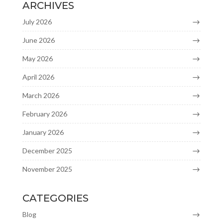
ARCHIVES
July 2026
June 2026
May 2026
April 2026
March 2026
February 2026
January 2026
December 2025
November 2025
CATEGORIES
Blog