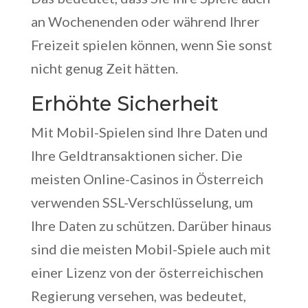
an Wochenenden oder während Ihrer
Freizeit spielen können, wenn Sie sonst
nicht genug Zeit hätten.
Erhöhte Sicherheit
Mit Mobil-Spielen sind Ihre Daten und
Ihre Geldtransaktionen sicher. Die
meisten Online-Casinos in Österreich
verwenden SSL-Verschlüsselung, um
Ihre Daten zu schützen. Darüber hinaus
sind die meisten Mobil-Spiele auch mit
einer Lizenz von der österreichischen
Regierung versehen, was bedeutet,