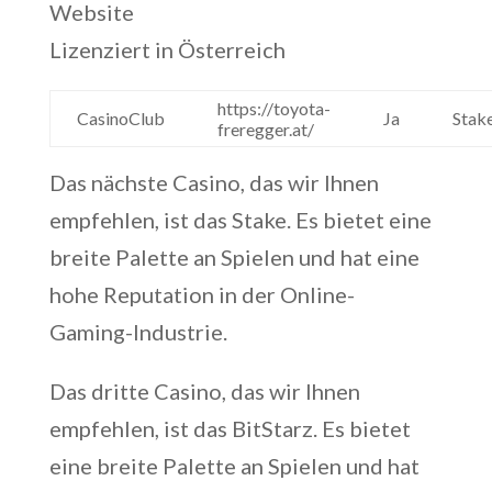
Website
Lizenziert in Österreich
https://toyota-
CasinoClub
Ja
Stak
freregger.at/
Das nächste Casino, das wir Ihnen
empfehlen, ist das Stake. Es bietet eine
breite Palette an Spielen und hat eine
hohe Reputation in der Online-
Gaming-Industrie.
Das dritte Casino, das wir Ihnen
empfehlen, ist das BitStarz. Es bietet
eine breite Palette an Spielen und hat