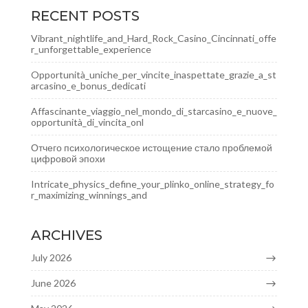
RECENT POSTS
Vibrant_nightlife_and_Hard_Rock_Casino_Cincinnati_offe
r_unforgettable_experience
Opportunità_uniche_per_vincite_inaspettate_grazie_a_st
arcasino_e_bonus_dedicati
Affascinante_viaggio_nel_mondo_di_starcasino_e_nuove_
opportunità_di_vincita_onl
Отчего психологическое истощение стало проблемой
цифровой эпохи
Intricate_physics_define_your_plinko_online_strategy_fo
r_maximizing_winnings_and
ARCHIVES
July 2026
June 2026