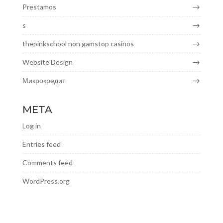
Prestamos
s
thepinkschool non gamstop casinos
Website Design
Микрокредит
META
Log in
Entries feed
Comments feed
WordPress.org