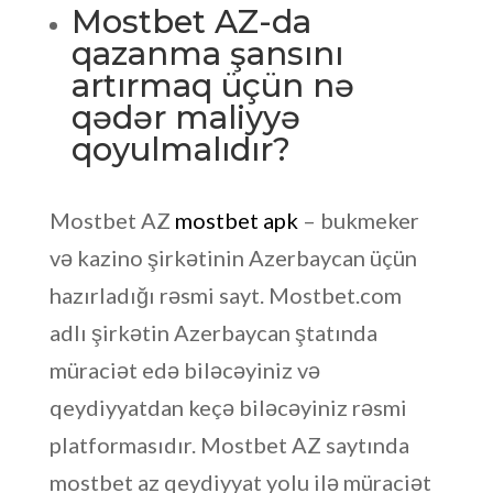
Mostbet AZ-da
qazanma şansını
artırmaq üçün nə
qədər maliyyə
qoyulmalıdır?
Mostbet AZ
mostbet apk
– bukmeker
və kazino şirkətinin Azerbaycan üçün
hazırladığı rəsmi sayt. Mostbet.com
adlı şirkətin Azerbaycan ştatında
müraciət edə biləcəyiniz və
qeydiyyatdan keçə biləcəyiniz rəsmi
platformasıdır. Mostbet AZ saytında
mostbet az qeydiyyat yolu ilə müraciət