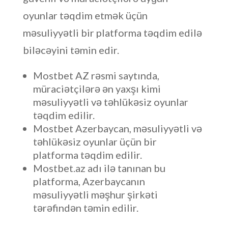
oyunlar təqdim etmək üçün
məsuliyyətli bir platforma təqdim edilə
biləcəyini təmin edir.
Mostbet AZ rəsmi saytında,
müraciətçilərə ən yaxşı kimi
məsuliyyətli və təhlükəsiz oyunlar
təqdim edilir.
Mostbet Azerbaycan, məsuliyyətli və
təhlükəsiz oyunlar üçün bir
platforma təqdim edilir.
Mostbet.az adı ilə tanınan bu
platforma, Azerbaycanın
məsuliyyətli məşhur şirkəti
tərəfindən təmin edilir.