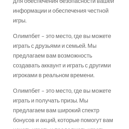
для обеспечения безопасности вашей
информации и обеспечения честной
игры.
Олимпбет – это место, где вы можете
играть с друзьями и семьей. Мы
предлагаем вам возможность
создавать аккаунт и играть с другими
игроками в реальном времени.
Олимпбет – это место, где вы можете
играть и получать призы. Мы
предлагаем вам широкий спектр
бонусов и акций, которые помогут вам