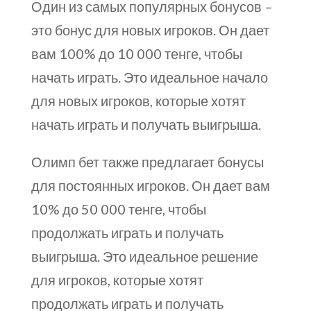
Один из самых популярных бонусов –
это бонус для новых игроков. Он дает
вам 100% до 10 000 тенге, чтобы
начать играть. Это идеальное начало
для новых игроков, которые хотят
начать играть и получать выигрыша.
Олимп бет также предлагает бонусы
для постоянных игроков. Он дает вам
10% до 50 000 тенге, чтобы
продолжать играть и получать
выигрыша. Это идеальное решение
для игроков, которые хотят
продолжать играть и получать