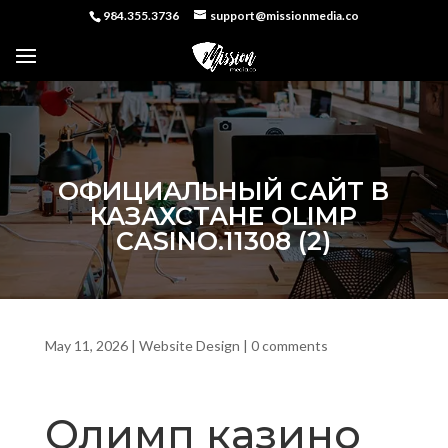
984.355.3736
support@missionmedia.co
ОФИЦИАЛЬНЫЙ САЙТ В
КАЗАХСТАНЕ OLIMP
CASINO.11308 (2)
May 11, 2026
|
Website Design
|
0 comments
Олимп казино