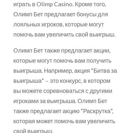
играть в Olimp Casino. Кроме того,
Олимп Бет предлагает бонусы для
лояльных игроков, которые могут
помочь вам увеличить свой выигрыш.
Олимп Бет также предлагает акции,
которые могут помочь вам получить
выигрыша. Например, акция “Битва за
выигрыша” – это конкурс, в котором
вы можете соревноваться с другими
игроками за выигрыша. Олимп Бет
также предлагает акцию “Раскрутка”,
которая может помочь вам увеличить
свой выигрыш.