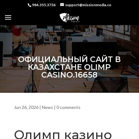
984.355.3736
support@missionmedia.co
ОФИЦИАЛЬНЫЙ САЙТ В
КАЗАХСТАНЕ OLIMP
CASINO.16658
Jun 26, 2026
|
News
|
0 comments
Олимп казино