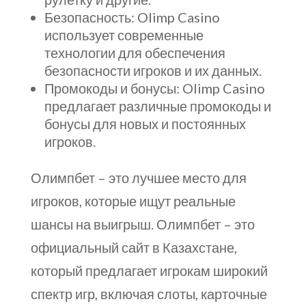
Безопасность: Olimp Casino
использует современные
технологии для обеспечения
безопасности игроков и их данных.
Промокоды и бонусы: Olimp Casino
предлагает различные промокоды и
бонусы для новых и постоянных
игроков.
Олимпбет – это лучшее место для
игроков, которые ищут реальные
шансы на выигрыш. Олимпбет – это
официальный сайт в Казахстане,
который предлагает игрокам широкий
спектр игр, включая слоты, карточные