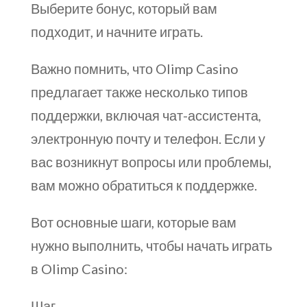
Выберите бонус, который вам
подходит, и начните играть.
Важно помнить, что Olimp Casino
предлагает также несколько типов
поддержки, включая чат-ассистента,
электронную почту и телефон. Если у
вас возникнут вопросы или проблемы,
вам можно обратиться к поддержке.
Вот основные шаги, которые вам
нужно выполнить, чтобы начать играть
в Olimp Casino:
Шаг