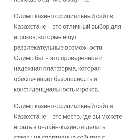
Олимп казино официальный сайт в
Казахстане – это отличный выбор для
игроков, которые ищут
развлекательные возможности.
Олимп бет – это проверенная и
надежная платформа, которая
обеспечивает безопасность и
конфиденциальность игроков.
Олимп казино официальный сайт в
Казахстане – это место, где вы можете
играть в онлайн-казино и делать
ставки на спортивные события с