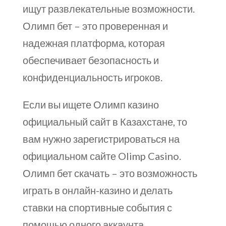
ищут развлекательные возможности.
Олимп бет – это проверенная и
надежная платформа, которая
обеспечивает безопасность и
конфиденциальность игроков.
Если вы ищете Олимп казино
официальный сайт в Казахстане, то
вам нужно зарегистрироваться на
официальном сайте Olimp Casino.
Олимп бет скачать – это возможность
играть в онлайн-казино и делать
ставки на спортивные события с
помощью одного аккаунта.