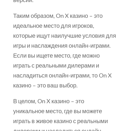
Таким образом, On X казино – это
идеальное место для игроков,
которые ищут наилучшие условия для
игры и наслаждения онлайн-играми.
Если вы ищете место, где можно
играть с реальными дилерами и
насладиться онлайн-играми, то On X
казино – это ваш выбор.
В целом, On X казино – это
уникальное место, где вы можете
играть в живое казино с реальными
дилерами и насладиться онлайн-