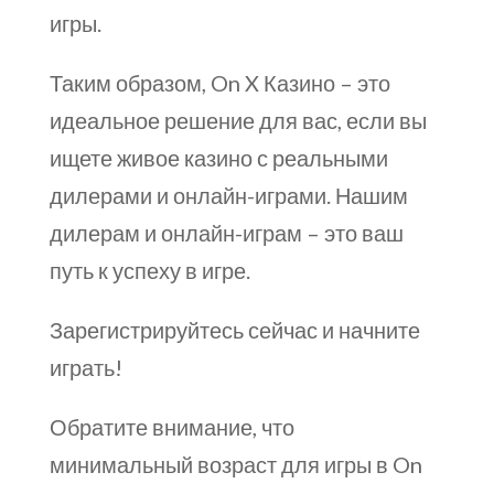
игры.
Таким образом, On X Казино – это
идеальное решение для вас, если вы
ищете живое казино с реальными
дилерами и онлайн-играми. Нашим
дилерам и онлайн-играм – это ваш
путь к успеху в игре.
Зарегистрируйтесь сейчас и начните
играть!
Обратите внимание, что
минимальный возраст для игры в On