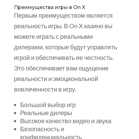
Преимущества игры в On X
Первым преимуществом является
реальность игры. В On X казино вы
можете играть с реальными
дилерами, которые будут управлять
игрой и обеспечивать ее честность.
Это обеспечивает вам ощущение
реальности и эмоциональной
вовлеченности в игру.
Большой выбор игр
Реальные дилеры
Высокое качество видео и звука
Безопасность и
конфиденциальность