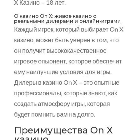
X Казино – 18 лет.
О казино On X: живое казино с
реальными дилерами и онлайн-играми
Каждый игрок, который выбирает On X
казино, может быть уверен в том, что
он получит высококачественное
игровое опыонент, которое обеспечит
ему наилучшие условия для игры.
Дилеры в казино On X – это опытные
профессионалы, которые знают, как
создать атмосферу игры, которая
будет помнить вам на долго.
Преимущества On X
казино