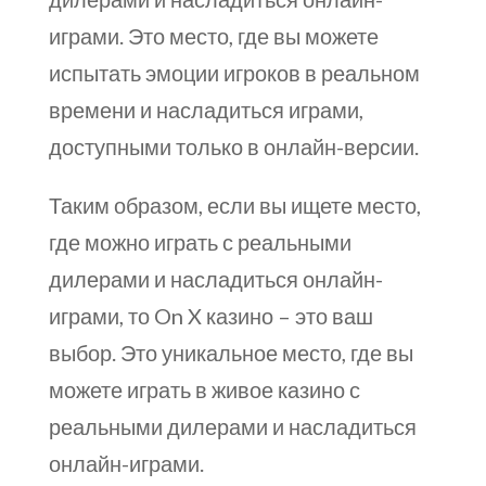
играми. Это место, где вы можете
испытать эмоции игроков в реальном
времени и насладиться играми,
доступными только в онлайн-версии.
Таким образом, если вы ищете место,
где можно играть с реальными
дилерами и насладиться онлайн-
играми, то On X казино – это ваш
выбор. Это уникальное место, где вы
можете играть в живое казино с
реальными дилерами и насладиться
онлайн-играми.