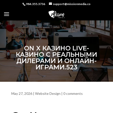
984.355.3736
support@missionmedia.co
ON X КАЗИНО LIVE-
КАЗИНО С РЕАЛЬНЫМИ
ДИЛЕРАМИ И ОНЛАЙН-
ИГРАМИ.523
May 27, 2026
|
Website Design
|
0 comments