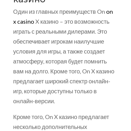
Один из главных преимуществ On
on
x casino
X казино – это возможность
играть с реальными дилерами. Это
обеспечивает игрокам наилучшие
условия для игры, а также создает
атмосферу, которая будет помнить
вам на долго. Кроме того, On X казино
предлагает широкий спектр онлайн-
игр, которые доступны только в
онлайн-версии.
Кроме того, On X казино предлагает
несколько дополнительных