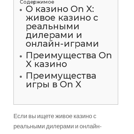
Содержимое
О казино On X:
живое казино с
реальными
дилерами и
онлайн-играми
Преимущества On
X казино
Преимущества
игры в On X
Если вы ищете живое казино с
реальными дилерами и онлайн-