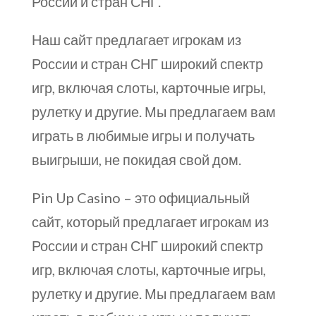
России и стран СНГ.
Наш сайт предлагает игрокам из
России и стран СНГ широкий спектр
игр, включая слоты, карточные игры,
рулетку и другие. Мы предлагаем вам
играть в любимые игры и получать
выигрыши, не покидая свой дом.
Pin Up Casino – это официальный
сайт, который предлагает игрокам из
России и стран СНГ широкий спектр
игр, включая слоты, карточные игры,
рулетку и другие. Мы предлагаем вам