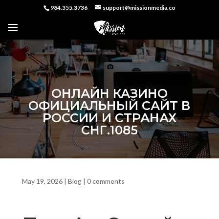
984.355.3736
support@missionmedia.co
ОНЛАЙН КАЗИНО
ОФИЦИАЛЬНЫЙ САЙТ В
РОССИИ И СТРАНАХ
СНГ.1085
May 19, 2026
|
Blog
|
0 comments