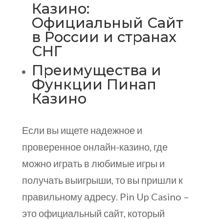
Казино:
Официальный Сайт
в России и странах
СНГ
Преимущества и
Функции Пинап
Казино
Если вы ищете надежное и
проверенное онлайн-казино, где
можно играть в любимые игры и
получать выигрыши, то вы пришли к
правильному адресу. Pin Up Casino –
это официальный сайт, который