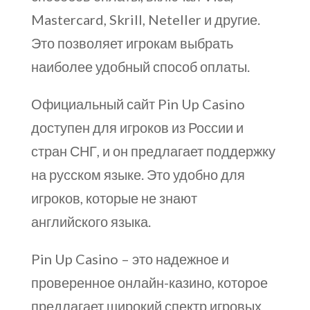
Mastercard, Skrill, Neteller и другие.
Это позволяет игрокам выбрать
наиболее удобный способ оплаты.
Официальный сайт Pin Up Casino
доступен для игроков из России и
стран СНГ, и он предлагает поддержку
на русском языке. Это удобно для
игроков, которые не знают
английского языка.
Pin Up Casino – это надежное и
проверенное онлайн-казино, которое
предлагает широкий спектр игровых