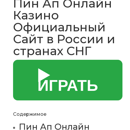
Пин Ап Онлайн
Казино
Официальный
Сайт в России и
странах СНГ
▶️
ИГРАТЬ
Содержимое
Пин Ап Онлайн