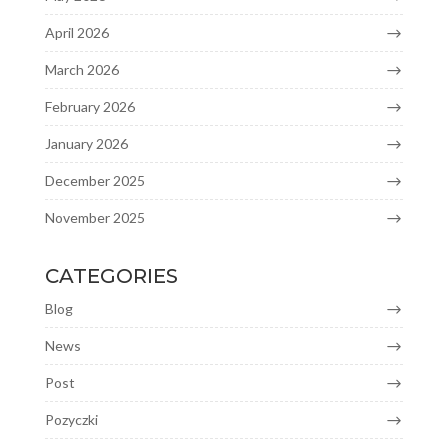
April 2026
March 2026
February 2026
January 2026
December 2025
November 2025
CATEGORIES
Blog
News
Post
Pozyczki