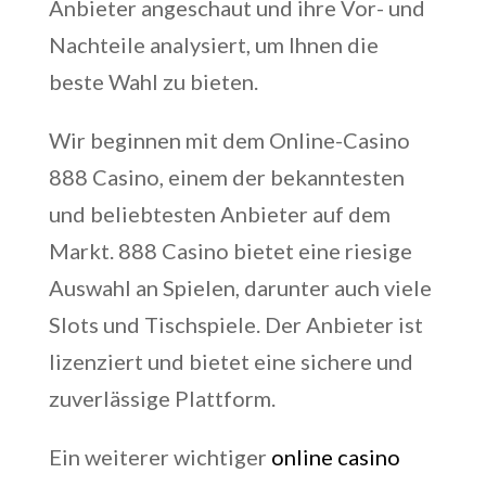
Anbieter angeschaut und ihre Vor- und
Nachteile analysiert, um Ihnen die
beste Wahl zu bieten.
Wir beginnen mit dem Online-Casino
888 Casino, einem der bekanntesten
und beliebtesten Anbieter auf dem
Markt. 888 Casino bietet eine riesige
Auswahl an Spielen, darunter auch viele
Slots und Tischspiele. Der Anbieter ist
lizenziert und bietet eine sichere und
zuverlässige Plattform.
Ein weiterer wichtiger
online casino