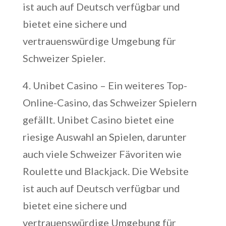
ist auch auf Deutsch verfügbar und
bietet eine sichere und
vertrauenswürdige Umgebung für
Schweizer Spieler.
4. Unibet Casino – Ein weiteres Top-
Online-Casino, das Schweizer Spielern
gefällt. Unibet Casino bietet eine
riesige Auswahl an Spielen, darunter
auch viele Schweizer Fävoriten wie
Roulette und Blackjack. Die Website
ist auch auf Deutsch verfügbar und
bietet eine sichere und
vertrauenswürdige Umgebung für