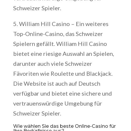
Schweizer Spieler.
5. William Hill Casino – Ein weiteres
Top-Online-Casino, das Schweizer
Spielern gefällt. William Hill Casino
bietet eine riesige Auswahl an Spielen,
darunter auch viele Schweizer
Fävoriten wie Roulette und Blackjack.
Die Website ist auch auf Deutsch
verfügbar und bietet eine sichere und
vertrauenswürdige Umgebung für
Schweizer Spieler.
Wie wählen Sie das beste Online-Casino für
Ihre Bedürfnisse aus?