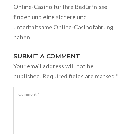
Online-Casino für Ihre Bedürfnisse
finden und eine sichere und
unterhaltsame Online-Casinofahrung
haben.
SUBMIT A COMMENT
Your email address will not be
published.
Required fields are marked
*