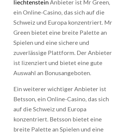
liechtenstein
Anbieter ist Mr Green,
ein Online-Casino, das sich auf die
Schweiz und Europa konzentriert. Mr
Green bietet eine breite Palette an
Spielen und eine sichere und
zuverlässige Plattform. Der Anbieter
ist lizenziert und bietet eine gute
Auswahl an Bonusangeboten.
Ein weiterer wichtiger Anbieter ist
Betsson, ein Online-Casino, das sich
auf die Schweiz und Europa
konzentriert. Betsson bietet eine
breite Palette an Spielen und eine