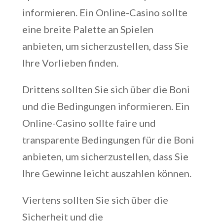
informieren. Ein Online-Casino sollte
eine breite Palette an Spielen
anbieten, um sicherzustellen, dass Sie
Ihre Vorlieben finden.
Drittens sollten Sie sich über die Boni
und die Bedingungen informieren. Ein
Online-Casino sollte faire und
transparente Bedingungen für die Boni
anbieten, um sicherzustellen, dass Sie
Ihre Gewinne leicht auszahlen können.
Viertens sollten Sie sich über die
Sicherheit und die