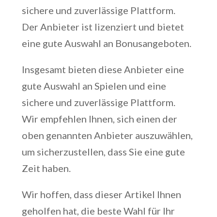
sichere und zuverlässige Plattform.
Der Anbieter ist lizenziert und bietet
eine gute Auswahl an Bonusangeboten.
Insgesamt bieten diese Anbieter eine
gute Auswahl an Spielen und eine
sichere und zuverlässige Plattform.
Wir empfehlen Ihnen, sich einen der
oben genannten Anbieter auszuwählen,
um sicherzustellen, dass Sie eine gute
Zeit haben.
Wir hoffen, dass dieser Artikel Ihnen
geholfen hat, die beste Wahl für Ihr