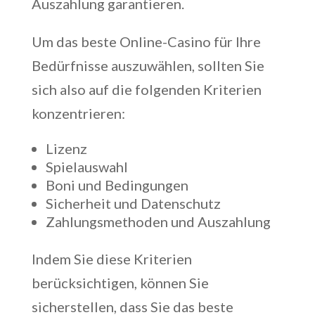
Auszahlung garantieren.
Um das beste Online-Casino für Ihre
Bedürfnisse auszuwählen, sollten Sie
sich also auf die folgenden Kriterien
konzentrieren:
Lizenz
Spielauswahl
Boni und Bedingungen
Sicherheit und Datenschutz
Zahlungsmethoden und Auszahlung
Indem Sie diese Kriterien
berücksichtigen, können Sie
sicherstellen, dass Sie das beste