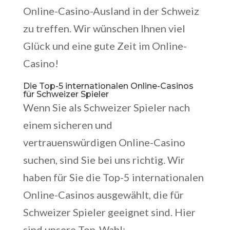
Online-Casino-Ausland in der Schweiz
zu treffen. Wir wünschen Ihnen viel
Glück und eine gute Zeit im Online-
Casino!
Die Top-5 internationalen Online-Casinos
für Schweizer Spieler
Wenn Sie als Schweizer Spieler nach
einem sicheren und
vertrauenswürdigen Online-Casino
suchen, sind Sie bei uns richtig. Wir
haben für Sie die Top-5 internationalen
Online-Casinos ausgewählt, die für
Schweizer Spieler geeignet sind. Hier
sind unsere Top-Wahl: