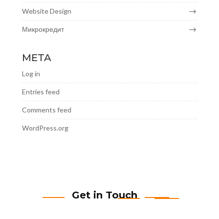
Website Design
Микрокредит
META
Log in
Entries feed
Comments feed
WordPress.org
Get in Touch