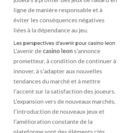
ligne de manière responsable et à
éviter les conséquences négatives
liées à la dépendance au jeu.
Les perspectives d’avenir pour casino leon
L’avenir de
casino leon
s’annonce
prometteur, à condition de continuer à
innover, à s’adapter aux nouvelles
tendances du marché et à mettre
l’accent sur la satisfaction des joueurs.
L’expansion vers de nouveaux marchés,
l’introduction de nouveaux jeux et
l’amélioration constante de la
plateforme sont des éléments clés