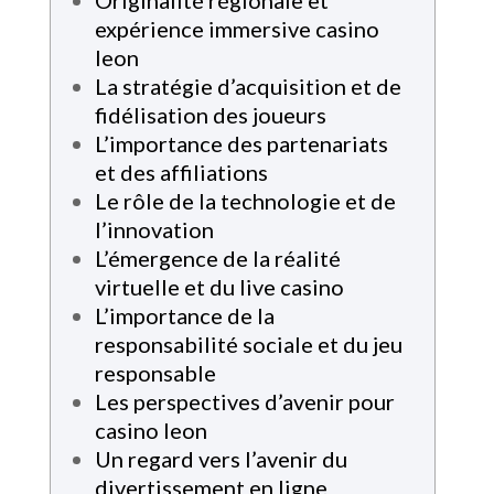
Originalité régionale et
expérience immersive casino
leon
La stratégie d’acquisition et de
fidélisation des joueurs
L’importance des partenariats
et des affiliations
Le rôle de la technologie et de
l’innovation
L’émergence de la réalité
virtuelle et du live casino
L’importance de la
responsabilité sociale et du jeu
responsable
Les perspectives d’avenir pour
casino leon
Un regard vers l’avenir du
divertissement en ligne