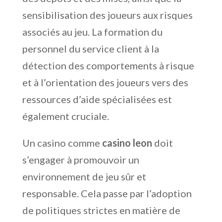
sensibilisation des joueurs aux risques
associés au jeu. La formation du
personnel du service client à la
détection des comportements à risque
et à l’orientation des joueurs vers des
ressources d’aide spécialisées est
également cruciale.
Un casino comme
casino leon
doit
s’engager à promouvoir un
environnement de jeu sûr et
responsable. Cela passe par l’adoption
de politiques strictes en matière de