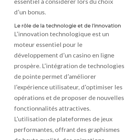
essentiel à considérer lors du choix
d’un bonus.
Le rôle de la technologie et de l’innovation
L’innovation technologique est un
moteur essentiel pour le
développement d’un casino en ligne
prospère. L’intégration de technologies
de pointe permet d’améliorer
l’expérience utilisateur, d’optimiser les
opérations et de proposer de nouvelles
fonctionnalités attractives.
L’utilisation de plateformes de jeux
performantes, offrant des graphismes