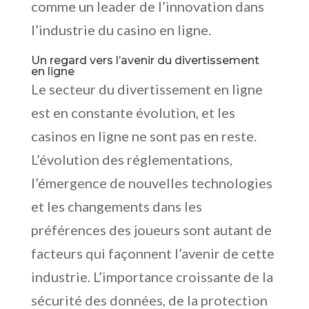
comme un leader de l’innovation dans
l’industrie du casino en ligne.
Un regard vers l’avenir du divertissement
en ligne
Le secteur du divertissement en ligne
est en constante évolution, et les
casinos en ligne ne sont pas en reste.
L’évolution des réglementations,
l’émergence de nouvelles technologies
et les changements dans les
préférences des joueurs sont autant de
facteurs qui façonnent l’avenir de cette
industrie. L’importance croissante de la
sécurité des données, de la protection