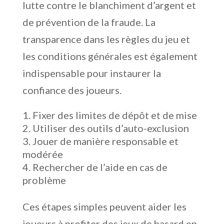
lutte contre le blanchiment d’argent et
de prévention de la fraude. La
transparence dans les règles du jeu et
les conditions générales est également
indispensable pour instaurer la
confiance des joueurs.
Fixer des limites de dépôt et de mise
Utiliser des outils d’auto-exclusion
Jouer de manière responsable et
modérée
Rechercher de l’aide en cas de
problème
Ces étapes simples peuvent aider les
joueurs à profiter des jeux de hasard en