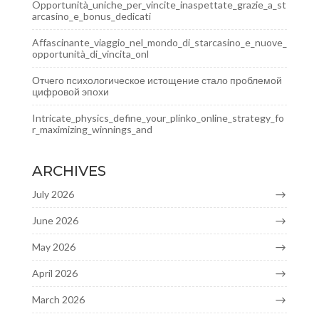
Opportunità_uniche_per_vincite_inaspettate_grazie_a_st
arcasino_e_bonus_dedicati
Affascinante_viaggio_nel_mondo_di_starcasino_e_nuove_
opportunità_di_vincita_onl
Отчего психологическое истощение стало проблемой
цифровой эпохи
Intricate_physics_define_your_plinko_online_strategy_fo
r_maximizing_winnings_and
ARCHIVES
July 2026
June 2026
May 2026
April 2026
March 2026