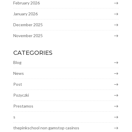
February 2026
January 2026
December 2025
November 2025
CATEGORIES
Blog
News
Post
Pozyczki
Prestamos
s
thepinkschool non gamstop casinos