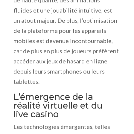
de haute qualité, des animations
fluides et une jouabilité intuitive, est
un atout majeur. De plus, l’optimisation
de la plateforme pour les appareils
mobiles est devenue incontournable,
car de plus en plus de joueurs préfèrent
accéder aux jeux de hasard en ligne
depuis leurs smartphones ou leurs
tablettes.
L’émergence de la
réalité virtuelle et du
live casino
Les technologies émergentes, telles