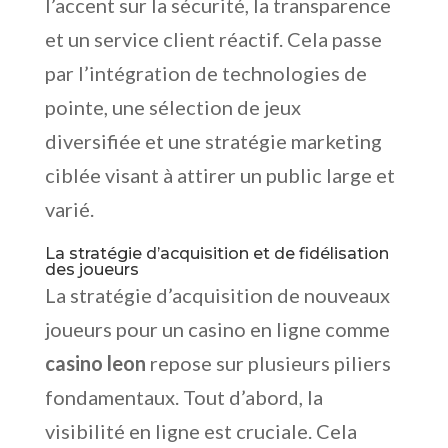
l’accent sur la sécurité, la transparence
et un service client réactif. Cela passe
par l’intégration de technologies de
pointe, une sélection de jeux
diversifiée et une stratégie marketing
ciblée visant à attirer un public large et
varié.
La stratégie d’acquisition et de fidélisation
des joueurs
La stratégie d’acquisition de nouveaux
joueurs pour un casino en ligne comme
casino leon
repose sur plusieurs piliers
fondamentaux. Tout d’abord, la
visibilité en ligne est cruciale. Cela