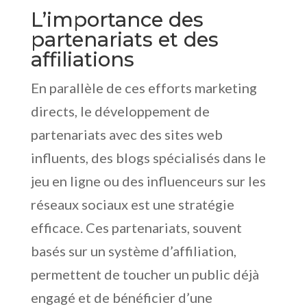
L’importance des
partenariats et des
affiliations
En parallèle de ces efforts marketing
directs, le développement de
partenariats avec des sites web
influents, des blogs spécialisés dans le
jeu en ligne ou des influenceurs sur les
réseaux sociaux est une stratégie
efficace. Ces partenariats, souvent
basés sur un système d’affiliation,
permettent de toucher un public déjà
engagé et de bénéficier d’une