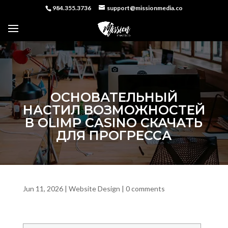
984.355.3736
support@missionmedia.co
ОСНОВАТЕЛЬНЫЙ
НАСТИЛ ВОЗМОЖНОСТЕЙ
В OLIMP CASINO СКАЧАТЬ
ДЛЯ ПРОГРЕССА
Jun 11, 2026
|
Website Design
|
0 comments