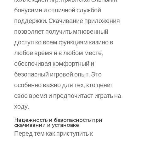
бонусами и отличной службой
поддержки. Скачивание приложения
позволяет получить мгновенный
доступ ко всем функциям казино в
любое время и в любом месте,
обеспечивая комфортный и
безопасный игровой опыт. Это
особенно важно для тех, кто ценит
свое время и предпочитает играть на
ходу.
Надежность и безопасность при
скачивании и установке
Перед тем как приступить к