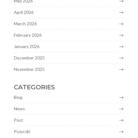
May 2026
April 2026
March 2026
February 2026
January 2026
December 2025
November 2025
CATEGORIES
Blog
News
Post
Pozyczki