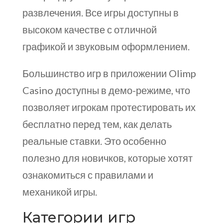
развлечения. Все игры доступны в
высоком качестве с отличной
графикой и звуковым оформлением.
Большинство игр в приложении Olimp
Casino доступны в демо-режиме, что
позволяет игрокам протестировать их
бесплатно перед тем, как делать
реальные ставки. Это особенно
полезно для новичков, которые хотят
ознакомиться с правилами и
механикой игры.
Категории игр