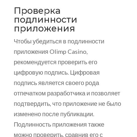
Проверка
подлинности
приложения
Чтобы убедиться в подлинности
приложения Olimp Casino,
рекомендуется проверить его
цифровую подпись. Цифровая
подпись является своего рода
отпечатком разработчика и позволяет
подтвердить, что приложение не было
изменено после публикации.
Подлинность приложения также
можно проверить, сравнив его с