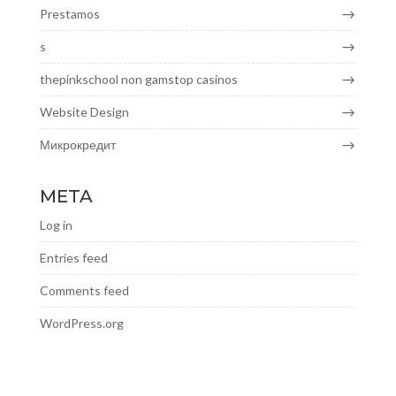
Prestamos
s
thepinkschool non gamstop casinos
Website Design
Микрокредит
META
Log in
Entries feed
Comments feed
WordPress.org