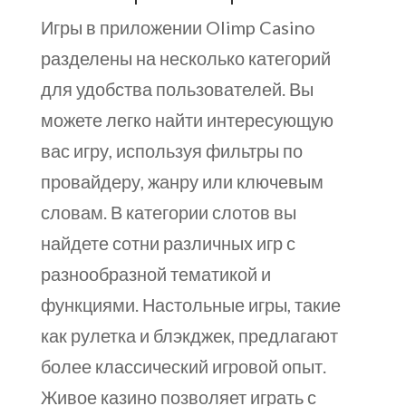
Игры в приложении Olimp Casino
разделены на несколько категорий
для удобства пользователей. Вы
можете легко найти интересующую
вас игру, используя фильтры по
провайдеру, жанру или ключевым
словам. В категории слотов вы
найдете сотни различных игр с
разнообразной тематикой и
функциями. Настольные игры, такие
как рулетка и блэкджек, предлагают
более классический игровой опыт.
Живое казино позволяет играть с