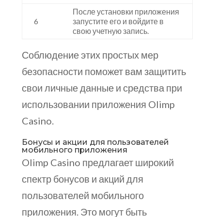
После установки приложения
6
запустите его и войдите в
свою учетную запись.
Соблюдение этих простых мер
безопасности поможет вам защитить
свои личные данные и средства при
использовании приложения Olimp
Casino.
Бонусы и акции для пользователей
мобильного приложения
Olimp Casino предлагает широкий
спектр бонусов и акций для
пользователей мобильного
приложения. Это могут быть