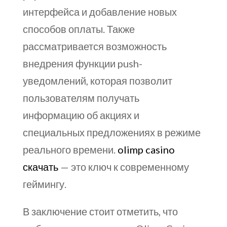
интерфейса и добавление новых
способов оплаты. Также
рассматривается возможность
внедрения функции push-
уведомлений, которая позволит
пользователям получать
информацию об акциях и
специальных предложениях в режиме
реального времени.
olimp casino
скачать
— это ключ к современному
геймингу.
В заключение стоит отметить, что