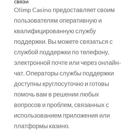
связи
Olimp Casino предоставляет своим
пользователям оперативную и
квалифицированную службу
поддержки. Вы можете связаться с
службой поддержки по телефону,
электронной почте или через онлайн-
чат. Операторы службы поддержки
доступны круглосуточно и готовы
помочь вам в решении любых
вопросов и проблем, связанных с
использованием приложения или
платформы казино.