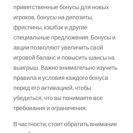
приветственные бонусы для новых
игроков, бонусы на депозиты,
фриспины, кэшбэк и другие
специальные предложения. Бонусы и
акции позволяют увеличить свой
игровой баланс и повысить шансы на
выигрыш. Важно внимательно изучить
правила и условия каждого бонуса
перед его активацией, чтобы
убедиться, что вы понимаете все
требования и ограничения.
В частности, стоит обратить внимание