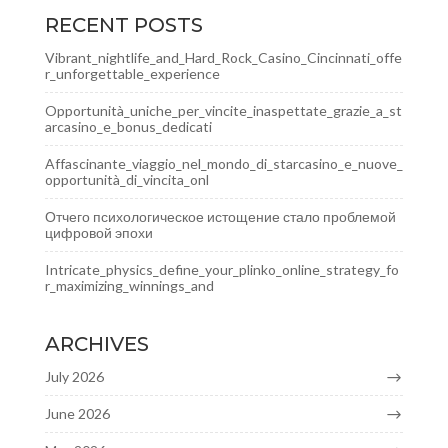
RECENT POSTS
Vibrant_nightlife_and_Hard_Rock_Casino_Cincinnati_offe
r_unforgettable_experience
Opportunità_uniche_per_vincite_inaspettate_grazie_a_st
arcasino_e_bonus_dedicati
Affascinante_viaggio_nel_mondo_di_starcasino_e_nuove_
opportunità_di_vincita_onl
Отчего психологическое истощение стало проблемой
цифровой эпохи
Intricate_physics_define_your_plinko_online_strategy_fo
r_maximizing_winnings_and
ARCHIVES
July 2026
June 2026