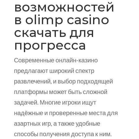
возможностей
в olimp casino
скачать для
прогресса
Современные онлайн-казино
предлагают широкий спектр
развлечений, и выбор подходящей
платформы может быть сложной
задачей. Многие игроки ищут
надёжные и проверенные места для
азартных игр, а также удобные
способы получения доступа к ним.