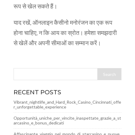
रूप से खेल सकते हैं।
याद रखें, ऑनलाइन कैसीनो मनोरंजन का एक रूप
होना चाहिए, न कि आय का स्रोत। हमेशा समझदारी
से खेलें और अपनी सीमाओं का सम्मान करें।
RECENT POSTS
Vibrant_nightlife_and_Hard_Rock_Casino_Cincinnati_offe
r_unforgettable_experience
Opportunità_uniche_per_vincite_inaspettate_grazie_a_st
arcasino_e_bonus_dedicati
Affascinante_viaggio_nel_mondo_di_starcasino_e_nuove_