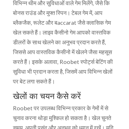
विभिन्न थीम और सुविधाओं वाले गेम मिलेंगे, जैसे कि
बोनस राउंड और मुफ्त स्पिन। टेबल गेम में, आप
ब्लैकजैक, रूलेट और बaccarat जैसे क्लासिक गेम
खेल सकते हैं। लाइव कैसीनो गेम आपको वास्तविक
डीलरों के साथ खेलने का अनुभव प्रदान करते हैं,
जिससे आप वास्तविक कैसीनो में खेलने जैसा महसूस
करते हैं। इसके अलावा, Roobet स्पोर्ट्स बेटिंग की
सुविधा भी प्रदान करता है, जिसमें आप विभिन्न खेलों
पर बेट लगा सकते हैं।
खेलों का चयन कैसे करें
Roobet पर उपलब्ध विभिन्न प्रकार के गेमों में से
चुनाव करना थोड़ा मुश्किल हो सकता है। खेल चुनते
समय, अपनी पसंद और अनुभव को ध्यान में रखें। यदि