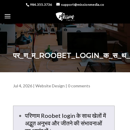
984.355.3736
support@missionmedia.co
पर_ण_म_ROOBET_LOGIN_क_स_थ_
Jul 4, 2026
|
Website Design
|
0 comments
परिणाम Roobet login के साथ खेलों में
अद्भुत अनुभव और जीतने की संभावनाओं