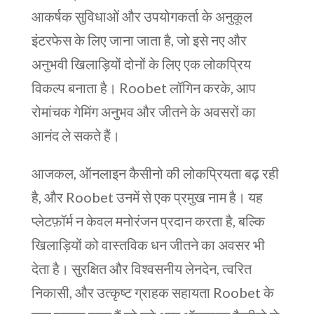
आकर्षक सुविधाओं और उपयोगकर्ता के अनुकूल
इंटरफेस के लिए जाना जाता है, जो इसे नए और
अनुभवी खिलाड़ियों दोनों के लिए एक लोकप्रिय
विकल्प बनाता है। Roobet लॉगिन करके, आप
रोमांचक गेमिंग अनुभव और जीतने के अवसरों का
आनंद ले सकते हैं।
आजकल, ऑनलाइन कैसीनो की लोकप्रियता बढ़ रही
है, और Roobet उनमें से एक प्रमुख नाम है। यह
प्लेटफ़ॉर्म न केवल मनोरंजन प्रदान करता है, बल्कि
खिलाड़ियों को वास्तविक धन जीतने का अवसर भी
देता है। सुरक्षित और विश्वसनीय लेनदेन, त्वरित
निकासी, और उत्कृष्ट ग्राहक सहायता Roobet के