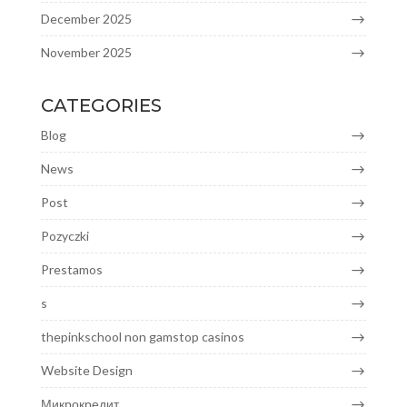
December 2025
November 2025
CATEGORIES
Blog
News
Post
Pozyczki
Prestamos
s
thepinkschool non gamstop casinos
Website Design
Микрокредит