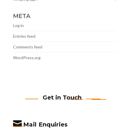
META
Log in
Entries feed
Comments feed
WordPress.org
Get in Touch

Mail Enquiries