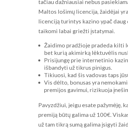
tačiau dažniausiai nebus pasiekiama
Maltos lošimų licencija, žaidėjai yr
licenciją turintys kazino ypač dau
taikomi labai griežti įstatymai.
Žaidimo pradžioje pradeda kilti l
bet kurią akimirką lėktuvėlis nusk
Prisijungę prie internetinio kazi
išbandyti už tikrus pinigus.
Tikiuosi, kad šis vadovas taps jūs
Vis dėlto, bonusas yra nemokami 
premijos gavimui, rizikuoja įneši
Pavyzdžiui, jeigu esate pažymėję, k
premiją būtų galima už 100€. Viskas
už tam tikrą sumą galima įsigyti ža