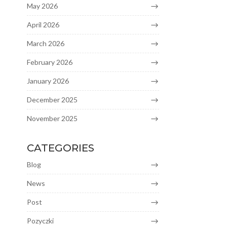
May 2026
April 2026
March 2026
February 2026
January 2026
December 2025
November 2025
CATEGORIES
Blog
News
Post
o
Pozyczki