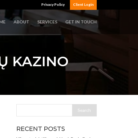
Privacy Policy
Client Login
ME
ABOUT
SERVICES
GET IN TOUCH
JŲ KAZINO
RECENT POSTS