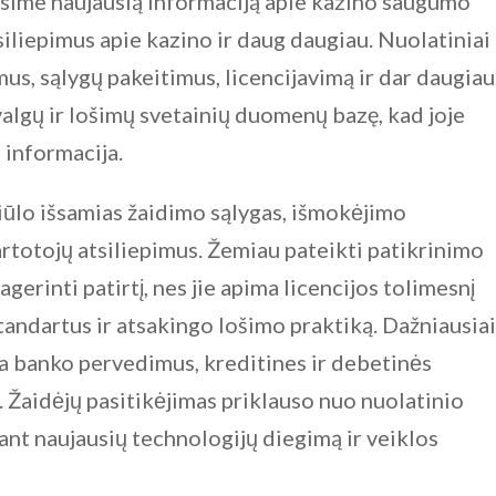
iksime naujausią informaciją apie kazino saugumo
iliepimus apie kazino ir daug daugiau. Nuolatiniai
us, sąlygų pakeitimus, licencijavimą ir dar daugiau
algų ir lošimų svetainių duomenų bazę, kad joje
i informacija.
siūlo išsamias žaidimo sąlygas, išmokėjimo
artotojų atsiliepimus. Žemiau pateikti patikrinimo
pagerinti patirtį, nes jie apima licencijos tolimesnį
andartus ir atsakingo lošimo praktiką. Dažniausia
 banko pervedimus, kreditines ir debetinės
. Žaidėjų pasitikėjimas priklauso nuo nuolatinio
ant naujausių technologijų diegimą ir veiklos