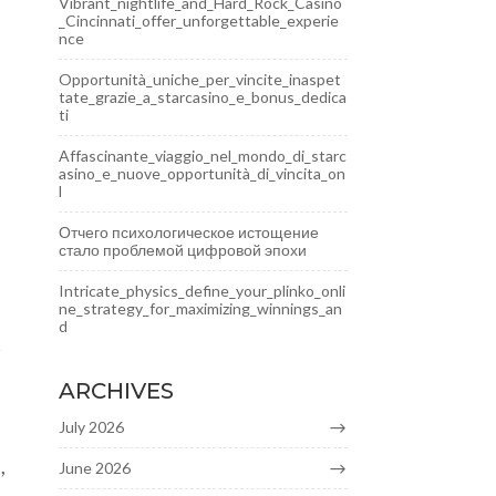
Vibrant_nightlife_and_Hard_Rock_Casino
_Cincinnati_offer_unforgettable_experie
nce
Opportunità_uniche_per_vincite_inaspet
tate_grazie_a_starcasino_e_bonus_dedica
ti
Affascinante_viaggio_nel_mondo_di_starc
asino_e_nuove_opportunità_di_vincita_on
l
Отчего психологическое истощение
стало проблемой цифровой эпохи
Intricate_physics_define_your_plinko_onli
ne_strategy_for_maximizing_winnings_an
d
r
ARCHIVES
July 2026
,
June 2026