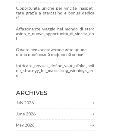
Opportunità_uniche_per_vincite_inaspet
tate_grazie_a_starcasino_e_bonus_dedica
ti
Affascinante_viaggio_nel_mondo_di_starc
asino_e_nuove_opportunità_di_vincita_on
l
Отчего психологическое истощение
стало проблемой цифровой эпохи
Intricate_physics_define_your_plinko_onli
ne_strategy_for_maximizing_winnings_an
d
ARCHIVES
July 2026
June 2026
May 2026