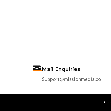

Mail Enquiries
Support@missionmedia.co
Cop