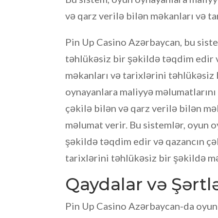
və qarz verilə bilən məkanları və ta
Pin Up Casino Azərbaycan, bu sist
təhlükəsiz bir şəkildə təqdim edir 
məkanları və tarixlərini təhlükəsiz
oynayanlara maliyyə məlumatlarını 
çəkilə bilən və qarz verilə bilən mə
məlumat verir. Bu sistemlər, oyun 
şəkildə təqdim edir və qazancın çək
tarixlərini təhlükəsiz bir şəkildə m
Qaydalar və Şərtl
Pin Up Casino Azərbaycan-da oyun 