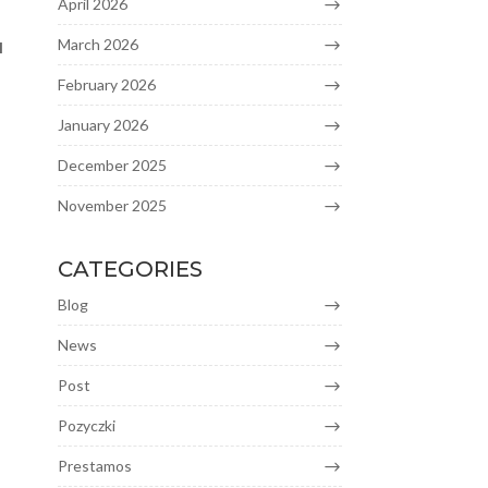
April 2026
ı
March 2026
February 2026
January 2026
December 2025
November 2025
CATEGORIES
Blog
News
Post
Pozyczki
Prestamos