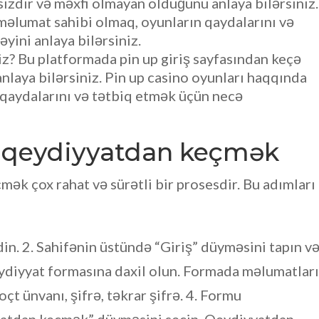
zdir və məxfi olmayan olduğunu anlaya bilərsiniz.
məlumat sahibi olmaq, oyunların qaydalarını və
yini anlaya bilərsiniz.
iz? Bu platformada pin up giriş sayfasından keçə
anlaya bilərsiniz. Pin up casino oyunları haqqında
 qaydalarını və tətbiq etmək üçün necə
a qeydiyyatdan keçmək
ək çox rahat və sürətli bir prosesdir. Bu adımları
din. 2. Sahifənin üstündə “Giriş” düyməsini tapın v
ydiyyat formasına daxil olun. Formada məlumatlar
oçt ünvanı, şifrə, təkrar şifrə. 4. Formu
yatdan keçmək” düyməsini seçin. Qeydiyyatdan