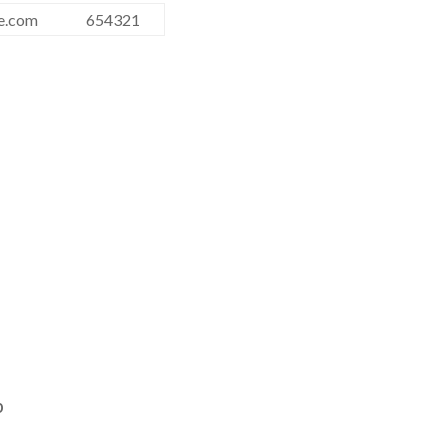
le.com
654321
p