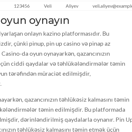
123456
Veli
Aliyev
veli.aliyev@examp
 oyun oynayın
yarlaşan onlayn kazino platformasıdır. Bu
dir, çünki pinup, pin up casino və pinap az
p Casino-da oyun oynayarkən, qazancınızın
üçün ciddi qaydalar və təhlükələndirmələr təmin
yun tərəfindən müraciət edilmişdir,
.
ayarkən, qazancınızın təhlükəsiz kalmasını təmin
ükələndirmələr təmin edilmişdir. Bu platformada
mişdir, dərinləndirilmiş qaydalarla oynanır. Pin U
ınızın təhlükəsiz kalmasını təmin etmək üçün