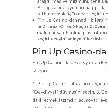
araşdırmaq və məzmunu təhlükəsi
Pin up casino oyunları haqqında 
tətbiq etmək üçün necə keçiriləcə
Pin Up Casino-dan nədir bilərsin
bilərsiniz və necə keçiriləcəyini 
məlumat sahibi olmaq, oyunların
keçiriləcəyini anlaya bilərsiniz.
Pin Up Casino-d
Pin Up Casino-da qeydiyyatdan keçm
izləyin:
1. Pin Up Casino sahifasına keçid e
“Qeydiyyat” düyməsini seçin. 3. Qe
daxil etmək lazımdır: ad, soyad, e-p
təkmilləşdirdikdən sonra “Qeydiy