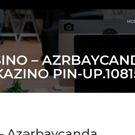
HO
SINO – AZRBAYCA
KAZINO PIN-UP.1081
 – Azərbaycanda