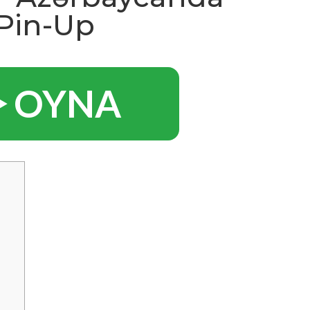
 Pin-Up
️ OYNA
n