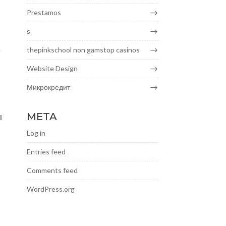
Prestamos
s
.
thepinkschool non gamstop casinos
Website Design
Микрокредит
ı
META
Log in
Entries feed
Comments feed
WordPress.org