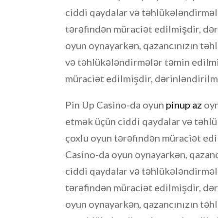
ciddi qaydalar və təhlükələndirməl
tərəfindən müraciət edilmişdir, dər
oyun oynayarkən, qazancınızın təhl
və təhlükələndirmələr təmin edilmi
müraciət edilmişdir, dərinləndirilm
Pin Up Casino-da oyun
pinup az
oyn
etmək üçün ciddi qaydalar və təhl
çoxlu oyun tərəfindən müraciət edil
Casino-da oyun oynayarkən, qazanc
ciddi qaydalar və təhlükələndirməl
tərəfindən müraciət edilmişdir, dər
oyun oynayarkən, qazancınızın təhl