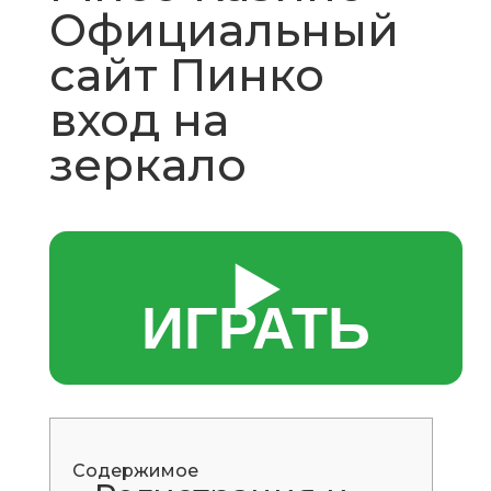
Официальный
сайт Пинко
вход на
зеркало
▶️
ИГРАТЬ
Содержимое