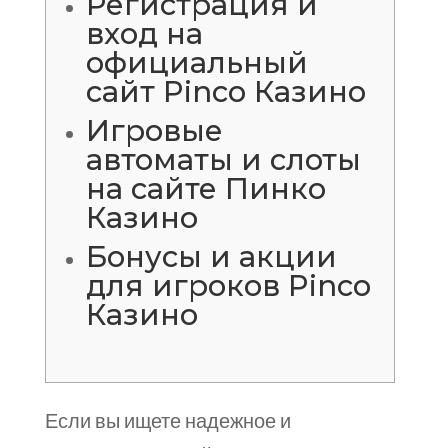
Регистрация и
вход на
официальный
сайт Pinco Казино
Игровые
автоматы и слоты
на сайте Пинко
Казино
Бонусы и акции
для игроков Pinco
Казино
Если вы ищете надежное и