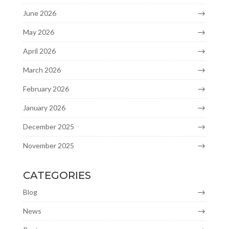
June 2026
May 2026
April 2026
March 2026
February 2026
January 2026
December 2025
November 2025
CATEGORIES
Blog
News