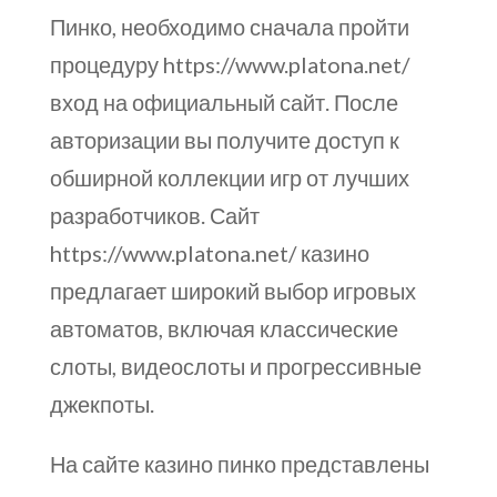
Пинко, необходимо сначала пройти
процедуру https://www.platona.net/
вход на официальный сайт. После
авторизации вы получите доступ к
обширной коллекции игр от лучших
разработчиков. Сайт
https://www.platona.net/ казино
предлагает широкий выбор игровых
автоматов, включая классические
слоты, видеослоты и прогрессивные
джекпоты.
На сайте казино пинко представлены