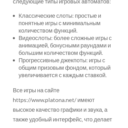
следующие типы игровых автоматов:
Классические слоты: простые и
понятные игры с минимальным
количеством функций.
Видеослоты: более сложные игры с
анимацией, бонусными раундами и
большим количеством функций.
Прогрессивные джекпоты: игры с
общим призовым фондом, который
увеличивается с каждым ставкой.
Все игры на сайте
https://www.platona.net/ имеют
высокое качество графики и звука, а
также удобный интерфейс, что делает