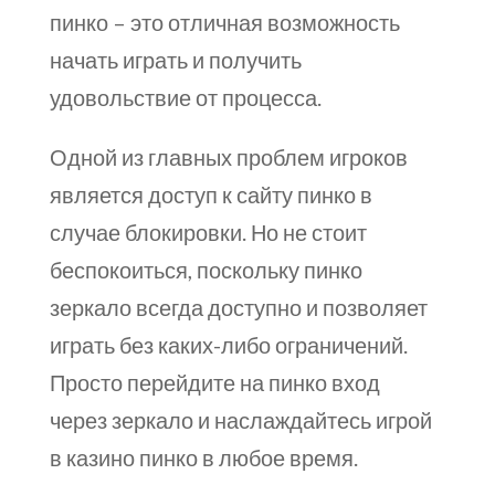
пинко – это отличная возможность
начать играть и получить
удовольствие от процесса.
Одной из главных проблем игроков
является доступ к сайту пинко в
случае блокировки. Но не стоит
беспокоиться, поскольку пинко
зеркало всегда доступно и позволяет
играть без каких-либо ограничений.
Просто перейдите на пинко вход
через зеркало и наслаждайтесь игрой
в казино пинко в любое время.