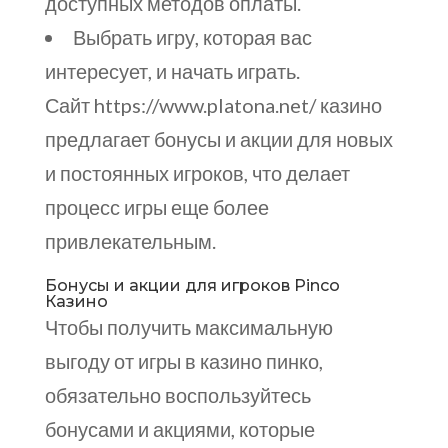
доступных методов оплаты.
Выбрать игру, которая вас
интересует, и начать играть.
Сайт https://www.platona.net/ казино
предлагает бонусы и акции для новых
и постоянных игроков, что делает
процесс игры еще более
привлекательным.
Бонусы и акции для игроков Pinco
Казино
Чтобы получить максимальную
выгоду от игры в казино пинко,
обязательно воспользуйтесь
бонусами и акциями, которые