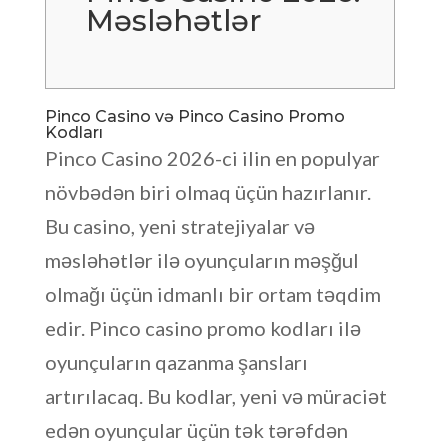
Məsləhətlər
Pinco Casino və Pinco Casino Promo
Kodları
Pinco Casino 2026-ci ilin en populyar
növbədən biri olmaq üçün hazırlanır.
Bu casino, yeni stratejiyalar və
məsləhətlər ilə oyunçuların məşğul
olmağı üçün idmanlı bir ortam təqdim
edir. Pinco casino promo kodları ilə
oyunçuların qazanma şansları
artırılacaq. Bu kodlar, yeni və müraciət
edən oyunçular üçün tək tərəfdən