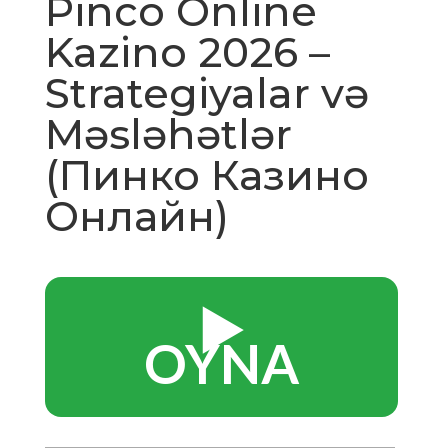
Pinco Online
Kazino 2026 –
Strategiyalar və
Məsləhətlər
(Пинко Казино
Онлайн)
▶️
OYNA