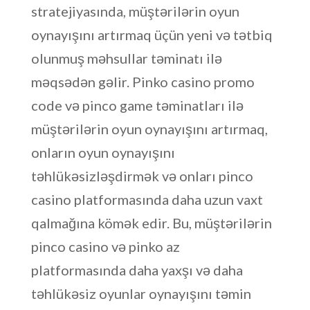
stratejiyasında, müştərilərin oyun
oynayışını artırmaq üçün yeni və tətbiq
olunmuş məhsullar təminatı ilə
məqsədən gəlir. Pinko casino promo
code və pinco game təminatları ilə
müştərilərin oyun oynayışını artırmaq,
onların oyun oynayışını
təhlükəsizləşdirmək və onları pinco
casino platformasında daha uzun vaxt
qalmağına kömək edir. Bu, müştərilərin
pinco casino və pinko az
platformasında daha yaxşı və daha
təhlükəsiz oyunlar oynayışını təmin