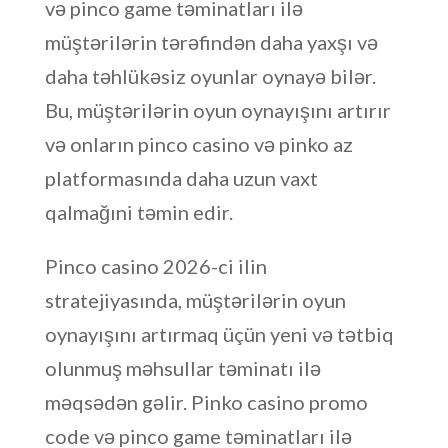
və pinco game təminatları ilə
müştərilərin tərəfindən daha yaxşı və
daha təhlükəsiz oyunlar oynayə bilər.
Bu, müştərilərin oyun oynayışını artırır
və onların pinco casino və pinko az
platformasında daha uzun vaxt
qalmağıni təmin edir.
Pinco casino 2026-ci ilin
stratejiyasında, müştərilərin oyun
oynayışını artırmaq üçün yeni və tətbiq
olunmuş məhsullar təminatı ilə
məqsədən gəlir. Pinko casino promo
code və pinco game təminatları ilə