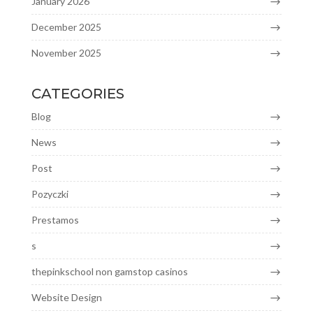
January 2026
December 2025
November 2025
CATEGORIES
Blog
News
Post
Pozyczki
Prestamos
s
thepinkschool non gamstop casinos
Website Design