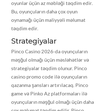
oyunlar üçün az məbləği təqdim edir.
Bu, oyunçuların daha çox oyun
oynamağı üçün maliyyəli məlumat
təqdim edir.
Strategiyalar
Pinco Casino 2026-da oyunçuların
məşğul olmağı üçün məsləhətlər və
strategiyalar təqdim olunur. Pinco
casino promo code ilə oyunçuların
qazanma şansları artırılacaq. Pinco
game və Pinko Az platformaları ilə
oyunçuların məşğul olmağı üçün daha
çox məlumat təqdim edilir. Pinco