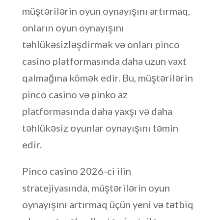
müştərilərin oyun oynayışını artırmaq,
onların oyun oynayışını
təhlükəsizləşdirmək və onları pinco
casino platformasında daha uzun vaxt
qalmağına kömək edir. Bu, müştərilərin
pinco casino və pinko az
platformasında daha yaxşı və daha
təhlükəsiz oyunlar oynayışını təmin
edir.
Pinco casino 2026-ci ilin
stratejiyasında, müştərilərin oyun
oynayışını artırmaq üçün yeni və tətbiq