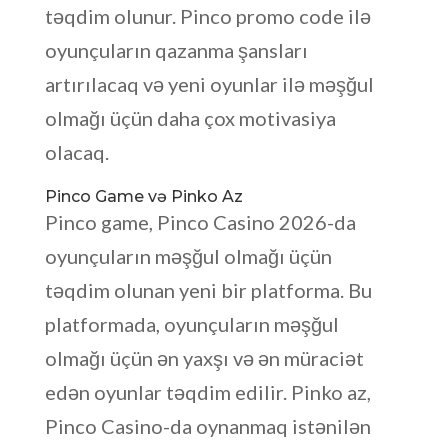
təqdim olunur. Pinco promo code ilə
oyunçuların qazanma şansları
artırılacaq və yeni oyunlar ilə məşğul
olmağı üçün daha çox motivasiya
olacaq.
Pinco Game və Pinko Az
Pinco game, Pinco Casino 2026-da
oyunçuların məşğul olmağı üçün
təqdim olunan yeni bir platforma. Bu
platformada, oyunçuların məşğul
olmağı üçün ən yaxşı və ən müraciət
edən oyunlar təqdim edilir. Pinko az,
Pinco Casino-da oynanmaq istənilən