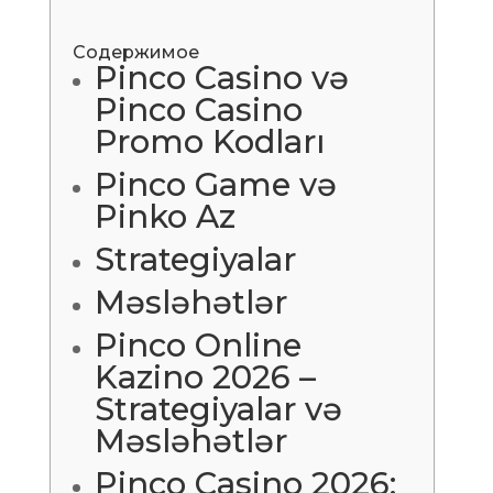
Содержимое
Pinco Casino və
Pinco Casino
Promo Kodları
Pinco Game və
Pinko Az
Strategiyalar
Məsləhətlər
Pinco Online
Kazino 2026 –
Strategiyalar və
Məsləhətlər
Pinco Casino 2026: