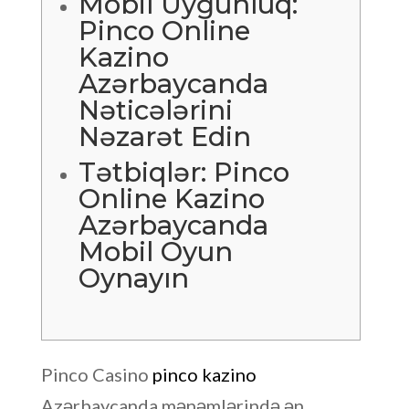
Mobil Uyğunluq:
Pinco Online
Kazino
Azərbaycanda
Nəticələrini
Nəzarət Edin
Tətbiqlər: Pinco
Online Kazino
Azərbaycanda
Mobil Oyun
Oynayın
Pinco Casino
pinco kazino
Azərbaycanda mənəmlərində ən