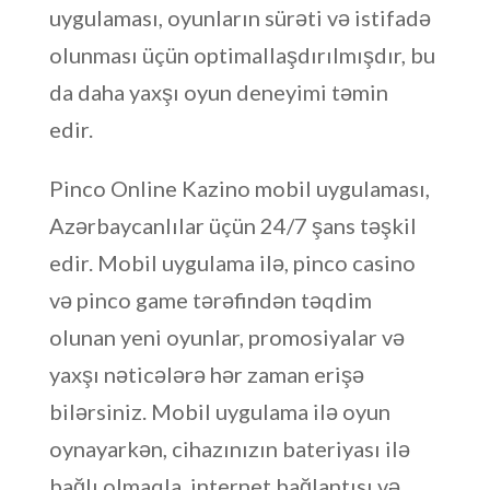
uygulaması, oyunların sürəti və istifadə
olunması üçün optimallaşdırılmışdır, bu
da daha yaxşı oyun deneyimi təmin
edir.
Pinco Online Kazino mobil uygulaması,
Azərbaycanlılar üçün 24/7 şans təşkil
edir. Mobil uygulama ilə, pinco casino
və pinco game tərəfindən təqdim
olunan yeni oyunlar, promosiyalar və
yaxşı nəticələrə hər zaman erişə
bilərsiniz. Mobil uygulama ilə oyun
oynayarkən, cihazınızın bateriyası ilə
bağlı olmaqla, internet bağlantısı və