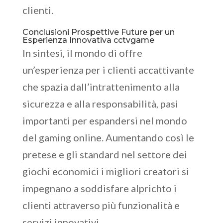
clienti.
Conclusioni Prospettive Future per un
Esperienza Innovativa cctvgame
In sintesi, il mondo di
offre
un’esperienza per i clienti accattivante
che spazia dall’intrattenimento alla
sicurezza e alla responsabilità, pasi
importanti per espandersi nel mondo
del gaming online. Aumentando così le
pretese e gli standard nel settore dei
giochi economici i migliori creatori si
impegnano a soddisfare alprichto i
clienti attraverso più funzionalità e
servizi innovativi.