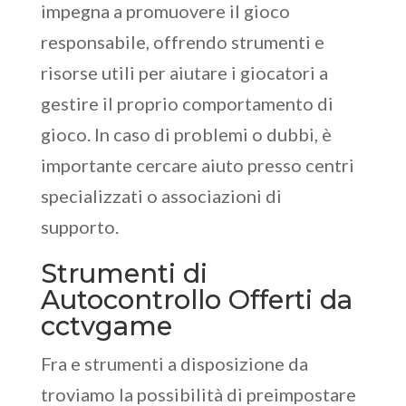
impegna a promuovere il gioco
responsabile, offrendo strumenti e
risorse utili per aiutare i giocatori a
gestire il proprio comportamento di
gioco. In caso di problemi o dubbi, è
importante cercare aiuto presso centri
specializzati o associazioni di
supporto.
Strumenti di
Autocontrollo Offerti da
cctvgame
Fra e strumenti a disposizione da
troviamo la possibilità di preimpostare