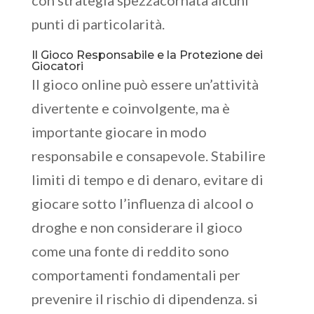
con strategia spezzacornata alcuni
punti di particolarità.
Il Gioco Responsabile e la Protezione dei
Giocatori
Il gioco online può essere un’attività
divertente e coinvolgente, ma è
importante giocare in modo
responsabile e consapevole. Stabilire
limiti di tempo e di denaro, evitare di
giocare sotto l’influenza di alcool o
droghe e non considerare il gioco
come una fonte di reddito sono
comportamenti fondamentali per
prevenire il rischio di dipendenza.
si