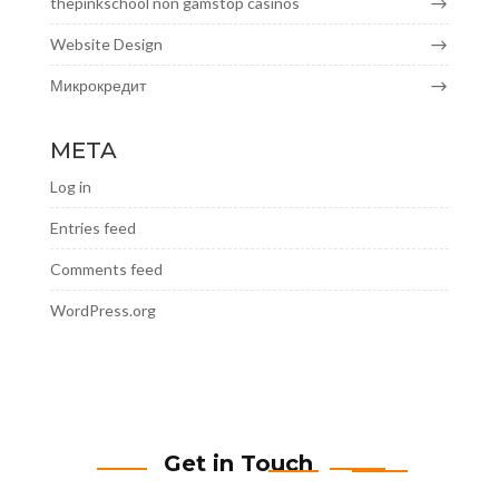
thepinkschool non gamstop casinos
Website Design
Микрокредит
META
Log in
Entries feed
Comments feed
WordPress.org
Get in Touch