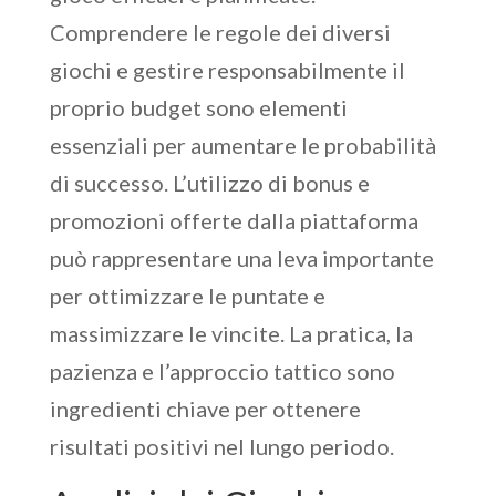
Comprendere le regole dei diversi
giochi e gestire responsabilmente il
proprio budget sono elementi
essenziali per aumentare le probabilità
di successo. L’utilizzo di bonus e
promozioni offerte dalla piattaforma
può rappresentare una leva importante
per ottimizzare le puntate e
massimizzare le vincite. La pratica, la
pazienza e l’approccio tattico sono
ingredienti chiave per ottenere
risultati positivi nel lungo periodo.