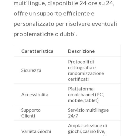
multilingue, disponibile 24 ore su 24,
offre un supporto efficiente e
personalizzato per risolvere eventuali
problematiche o dubbi.
Caratteristica
Descrizione
Protocolli di
crittografia e
Sicurezza
randomizzazione
certificati
Piattaforma
Accessibilità
omnichannel (PC,
mobile, tablet)
Supporto
Servizio multilingue
Clienti
24/7
Ampia selezione di
Varietà Giochi
giochi, casinò live,