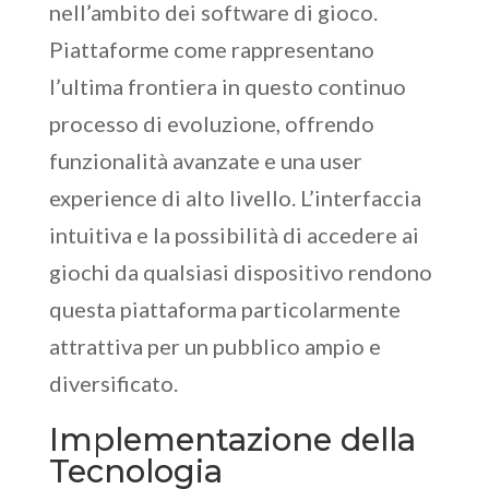
nell’ambito dei software di gioco.
Piattaforme come
rappresentano
l’ultima frontiera in questo continuo
processo di evoluzione, offrendo
funzionalità avanzate e una user
experience di alto livello. L’interfaccia
intuitiva e la possibilità di accedere ai
giochi da qualsiasi dispositivo rendono
questa piattaforma particolarmente
attrattiva per un pubblico ampio e
diversificato.
Implementazione della
Tecnologia