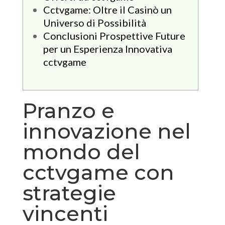
Cctvgame: Oltre il Casinò un
Universo di Possibilità
Conclusioni Prospettive Future
per un Esperienza Innovativa
cctvgame
Pranzo e
innovazione nel
mondo del
cctvgame con
strategie
vincenti