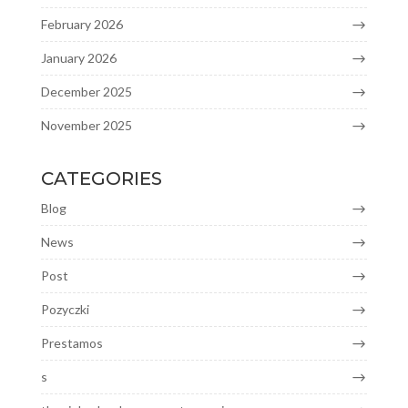
February 2026
January 2026
December 2025
November 2025
CATEGORIES
Blog
News
Post
Pozyczki
Prestamos
s