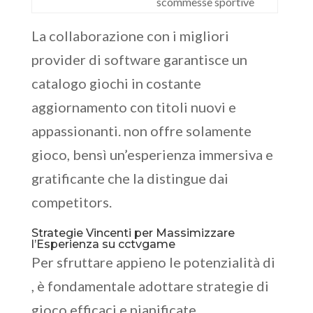
scommesse sportive
La collaborazione con i migliori
provider di software garantisce un
catalogo giochi in costante
aggiornamento con titoli nuovi e
appassionanti.
non offre solamente
gioco, bensì un’esperienza immersiva e
gratificante che la distingue dai
competitors.
Strategie Vincenti per Massimizzare
l’Esperienza su cctvgame
Per sfruttare appieno le potenzialità di
, è fondamentale adottare strategie di
gioco efficaci e pianificate.