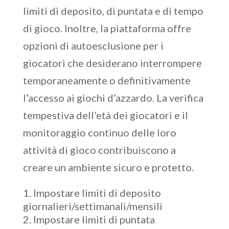
limiti di deposito, di puntata e di tempo
di gioco. Inoltre, la piattaforma offre
opzioni di autoesclusione per i
giocatori che desiderano interrompere
temporaneamente o definitivamente
l’accesso ai giochi d’azzardo. La verifica
tempestiva dell’età dei giocatori e il
monitoraggio continuo delle loro
attività di gioco contribuiscono a
creare un ambiente sicuro e protetto.
Impostare limiti di deposito
giornalieri/settimanali/mensili
Impostare limiti di puntata