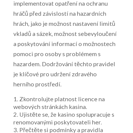
implementovat opatření na ochranu
hráčů před závislostí na hazardních
hrách, jako je možnost nastavení limitů
vkladů a sázek, možnost sebevyloučení
a poskytování informací o možnostech
pomoci pro osoby s problémem s
hazardem. Dodržování těchto pravidel
je klíčové pro udržení zdravého
herního prostředí.
Zkontrolujte platnost licence na
webových stránkách kasina.
Ujistěte se, že kasino spolupracuje s
renomovanými poskytovateli her.
Přečtěte si podmínky a pravidla