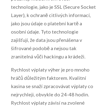
technologie, jako je SSL (Secure Socket
Layer), k ochraně citlivých informací,
jako jsou údaje o platební kartě a
osobní údaje. Tyto technologie
zajišťují, že data jsou přenášena v
šifrované podobě a nejsou tak
zranitelná vůči hackingu a krádeži.
Rychlost výplaty výher je pro mnoho
hráčů důležitým faktorem. Kvalitní
kasina se snaží zpracovávat výplaty co
nejrychleji, obvykle do 24-48 hodin.
Rychlost výplaty závisí na zvolené