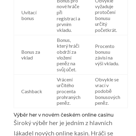
Bonus pro
Obvykle
nové hráče
vyžaduje
protočení
Uvítací
při
bonus
bonusu
registraci a
určitý
prvním
vkladu.
početkrát.
Bonus,
který hráči
Procento
Bonus za
obdrží za
bonusu
vklad
vložení
závisí na
peněz na
výši vkladu.
svůj účet.
Vrácení
Obvykle se
určitého
vrací v
podobě
Cashback
procenta
prohraných
bonusových
peněz.
peněz.
Výběr her v novém českém online casinu
Široký výběr her je jedním z hlavních
lákadel nových online kasin. Hráči se