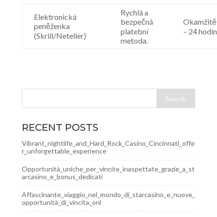
Rychlá a
Elektronická
bezpečná
Okamžitě
peněženka
platební
– 24 hodin
(Skrill/Neteller)
metoda.
RECENT POSTS
Vibrant_nightlife_and_Hard_Rock_Casino_Cincinnati_offe
r_unforgettable_experience
Opportunità_uniche_per_vincite_inaspettate_grazie_a_st
arcasino_e_bonus_dedicati
Affascinante_viaggio_nel_mondo_di_starcasino_e_nuove_
opportunità_di_vincita_onl