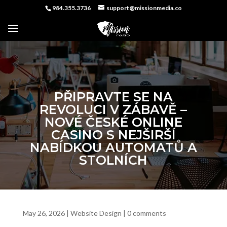
984.355.3736
support@missionmedia.co
PŘIPRAVTE SE NA
REVOLUCI V ZÁBAVĚ –
NOVÉ ČESKÉ ONLINE
CASINO S NEJŠIRŠÍ
NABÍDKOU AUTOMATŮ A
STOLNÍCH
May 26, 2026
|
Website Design
|
0 comments