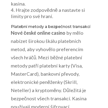
kasina.
Hrajte zodpovědně a nastavte si
limity pro své hraní.
Platební metody a bezpečnost transakcí
Nové české online casino
by mělo
nabízet širokou škálu platebních
metod, aby vyhovělo preferencím
všech hráčů. Mezi běžné platební
metody patří platební karty (Visa,
MasterCard), bankovní převody,
elektronické peněženky (Skrill,
Neteller) a kryptoměny. Důležitá je
bezpečnost všech transakcí. Kasina
používají moderní šifrovací