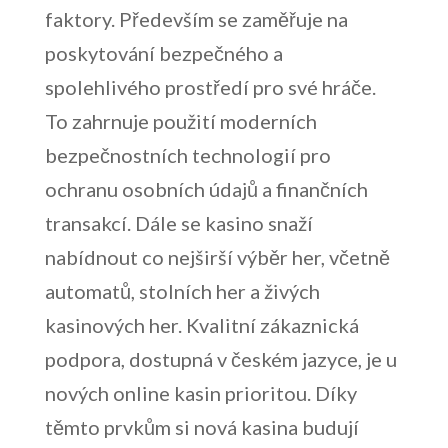
faktory. Především se zaměřuje na
poskytování bezpečného a
spolehlivého prostředí pro své hráče.
To zahrnuje použití moderních
bezpečnostních technologií pro
ochranu osobních údajů a finančních
transakcí. Dále se kasino snaží
nabídnout co nejširší výběr her, včetně
automatů, stolních her a živých
kasinových her. Kvalitní zákaznická
podpora, dostupná v českém jazyce, je u
nových online kasin prioritou. Díky
těmto prvkům si nová kasina budují