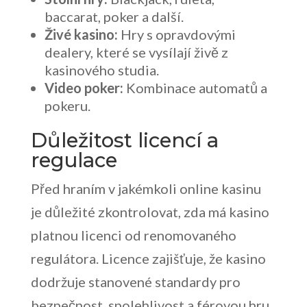
baccarat, poker a další.
Živé kasino:
Hry s opravdovými
dealery, které se vysílají živě z
kasinového studia.
Video poker:
Kombinace automatů a
pokeru.
Důležitost licencí a
regulace
Před hraním v jakémkoli online kasinu
je důležité zkontrolovat, zda má kasino
platnou licenci od renomovaného
regulátora. Licence zajišťuje, že kasino
dodržuje stanovené standardy pro
bezpečnost, spolehlivost a férovou hru.