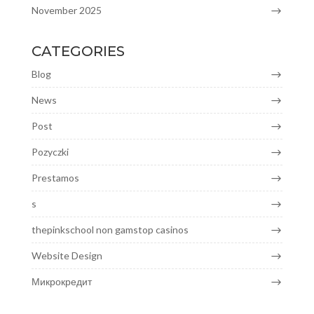
November 2025
CATEGORIES
Blog
News
Post
Pozyczki
Prestamos
s
thepinkschool non gamstop casinos
Website Design
Микрокредит