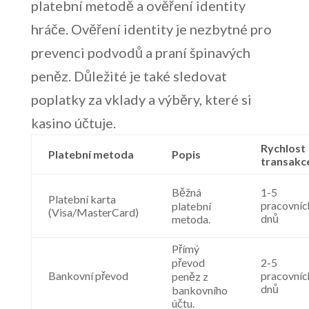
platební metodě a ověření identity
hráče. Ověření identity je nezbytné pro
prevenci podvodů a praní špinavých
peněz. Důležité je také sledovat
poplatky za vklady a výběry, které si
kasino účtuje.
Rychlost
Platební metoda
Popis
transakc
Běžná
1-5
Platební karta
pracovníc
platební
(Visa/MasterCard)
dnů
metoda.
Přímý
převod
2-5
Bankovní převod
pracovníc
peněz z
dnů
bankovního
účtu.