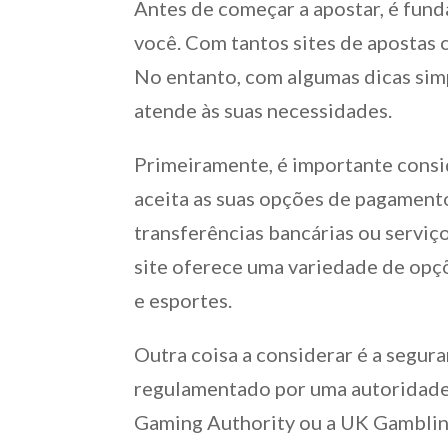
Antes de começar a apostar, é fund
você. Com tantos sites de apostas c
No entanto, com algumas dicas sim
atende às suas necessidades.
Primeiramente, é importante consid
aceita as suas opções de pagamento
transferências bancárias ou serviç
site oferece uma variedade de opçõ
e esportes.
Outra coisa a considerar é a seguran
regulamentado por uma autoridade
Gaming Authority ou a UK Gambling