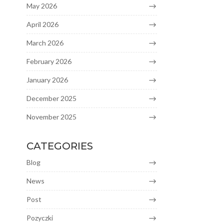
May 2026
April 2026
March 2026
February 2026
January 2026
December 2025
November 2025
CATEGORIES
Blog
News
Post
Pozyczki