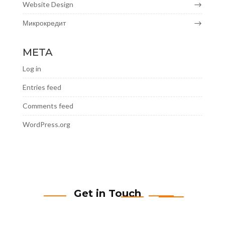
Website Design
Микрокредит
META
Log in
Entries feed
Comments feed
WordPress.org
Get in Touch