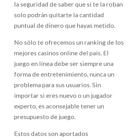
la seguridad de saber que si te la roban
solo podrán quitarte la cantidad
puntual de dinero que hayas metido.
No sólo te ofrecemos un ranking de los
mejores casinos online del país. El
juego en línea debe ser siempre una
forma de entretenimiento, nunca un
problema para sus usuarios. Sin
importar si eres nuevo o un jugador
experto, es aconsejable tener un
presupuesto de juego.
Estos datos son aportados