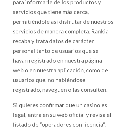
para informarle de los productos y
servicios que tiene más cerca,
permitiéndole así disfrutar de nuestros
servicios de manera completa. Rankia
recaba y trata datos de carácter
personal tanto de usuarios que se
hayan registrado en nuestra página
web o en nuestra aplicación, como de
usuarios que, no habiéndose
registrado, naveguen o las consulten.
Si quieres confirmar que un casino es
legal, entra en su web oficial y revisa el
listado de “operadores con licencia”.