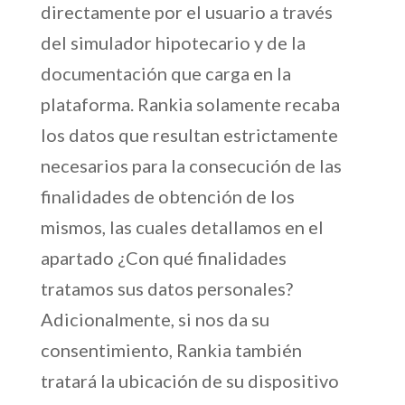
directamente por el usuario a través
del simulador hipotecario y de la
documentación que carga en la
plataforma. Rankia solamente recaba
los datos que resultan estrictamente
necesarios para la consecución de las
finalidades de obtención de los
mismos, las cuales detallamos en el
apartado ¿Con qué finalidades
tratamos sus datos personales?
Adicionalmente, si nos da su
consentimiento, Rankia también
tratará la ubicación de su dispositivo