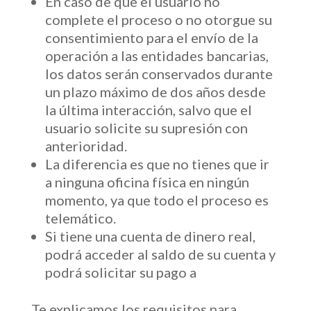
En caso de que el usuario no
complete el proceso o no otorgue su
consentimiento para el envío de la
operación a las entidades bancarias,
los datos serán conservados durante
un plazo máximo de dos años desde
la última interacción, salvo que el
usuario solicite su supresión con
anterioridad.
La diferencia es que no tienes que ir
a ninguna oficina física en ningún
momento, ya que todo el proceso es
telemático.
Si tiene una cuenta de dinero real,
podrá acceder al saldo de su cuenta y
podrá solicitar su pago a
Te explicamos los requisitos para