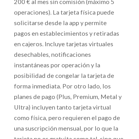
200 € al mes sin comisión (máximo 5
operaciones). La tarjeta física puede
solicitarse desde la app y permite
pagos en establecimientos y retiradas
en cajeros. Incluye tarjetas virtuales
desechables, notificaciones
instantáneas por operación y la
posibilidad de congelar la tarjeta de
forma inmediata. Por otro lado, los
planes de pago (Plus, Premium, Metal y
Ultra) incluyen tanto tarjeta virtual
como física, pero requieren el pago de
una suscripción mensual, por lo que la
tarjeta no es gratuita como tal, sino que