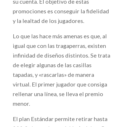
su cuenta. El objetivo de estas
promociones es conseguir la fidelidad
y la lealtad de los jugadores.
Lo que las hace más amenas es que, al
igual que con las tragaperras, existen
infinidad de diseños distintos. Se trata
de elegir algunas de las casillas
tapadas, y «rascarlas» de manera
virtual. El primer jugador que consiga
rellenar una línea, se lleva el premio
menor.
El plan Estándar permite retirar hasta