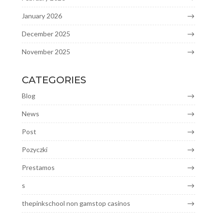
January 2026
December 2025
November 2025
CATEGORIES
Blog
News
Post
Pozyczki
Prestamos
s
thepinkschool non gamstop casinos