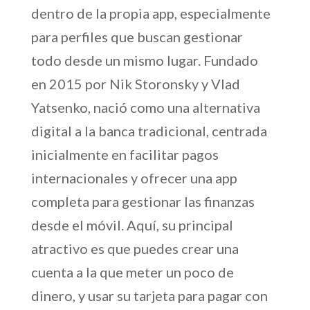
dentro de la propia app, especialmente
para perfiles que buscan gestionar
todo desde un mismo lugar. Fundado
en 2015 por Nik Storonsky y Vlad
Yatsenko, nació como una alternativa
digital a la banca tradicional, centrada
inicialmente en facilitar pagos
internacionales y ofrecer una app
completa para gestionar las finanzas
desde el móvil. Aquí, su principal
atractivo es que puedes crear una
cuenta a la que meter un poco de
dinero, y usar su tarjeta para pagar con