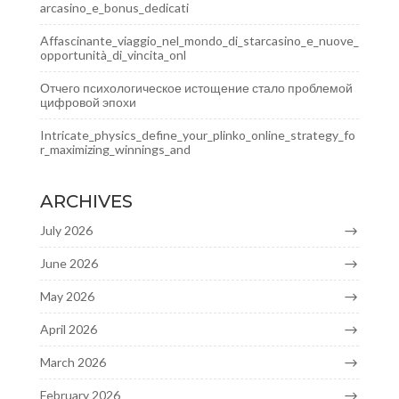
arcasino_e_bonus_dedicati
Affascinante_viaggio_nel_mondo_di_starcasino_e_nuove_
opportunità_di_vincita_onl
Отчего психологическое истощение стало проблемой
цифровой эпохи
Intricate_physics_define_your_plinko_online_strategy_fo
r_maximizing_winnings_and
ARCHIVES
July 2026
June 2026
May 2026
April 2026
March 2026
February 2026