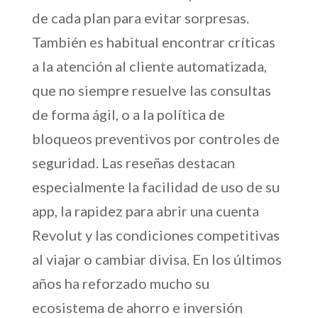
de cada plan para evitar sorpresas.
También es habitual encontrar críticas
a la atención al cliente automatizada,
que no siempre resuelve las consultas
de forma ágil, o a la política de
bloqueos preventivos por controles de
seguridad. Las reseñas destacan
especialmente la facilidad de uso de su
app, la rapidez para abrir una cuenta
Revolut y las condiciones competitivas
al viajar o cambiar divisa. En los últimos
años ha reforzado mucho su
ecosistema de ahorro e inversión