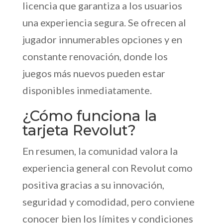
licencia que garantiza a los usuarios
una experiencia segura. Se ofrecen al
jugador innumerables opciones y en
constante renovación, donde los
juegos más nuevos pueden estar
disponibles inmediatamente.
¿Cómo funciona la
tarjeta Revolut?
En resumen, la comunidad valora la
experiencia general con Revolut como
positiva gracias a su innovación,
seguridad y comodidad, pero conviene
conocer bien los límites y condiciones