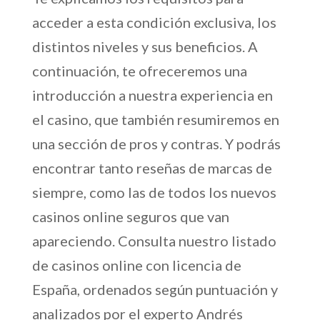
acceder a esta condición exclusiva, los
distintos niveles y sus beneficios. A
continuación, te ofreceremos una
introducción a nuestra experiencia en
el casino, que también resumiremos en
una sección de pros y contras. Y podrás
encontrar tanto reseñas de marcas de
siempre, como las de todos los nuevos
casinos online seguros que van
apareciendo. Consulta nuestro listado
de casinos online con licencia de
España, ordenados según puntuación y
analizados por el experto Andrés