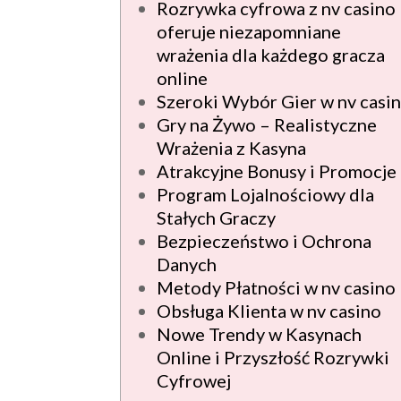
Rozrywka cyfrowa z nv casino
oferuje niezapomniane
wrażenia dla każdego gracza
online
Szeroki Wybór Gier w nv casi
Gry na Żywo – Realistyczne
Wrażenia z Kasyna
Atrakcyjne Bonusy i Promocje
Program Lojalnościowy dla
Stałych Graczy
Bezpieczeństwo i Ochrona
Danych
Metody Płatności w nv casino
Obsługa Klienta w nv casino
Nowe Trendy w Kasynach
Online i Przyszłość Rozrywki
Cyfrowej