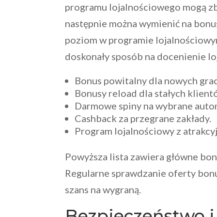
programu lojalnościowego mogą zbi
następnie można wymienić na bonus
poziom w programie lojalnościowym
doskonały sposób na docenienie loja
Bonus powitalny dla nowych grac
Bonusy reload dla stałych klient
Darmowe spiny na wybrane auto
Cashback za przegrane zakłady.
Program lojalnościowy z atrakcy
Powyższa lista zawiera główne bon
Regularne sprawdzanie oferty bon
szans na wygraną.
Bezpieczeństwo 