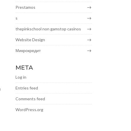
Prestamos
s
thepinkschool non gamstop casinos
Website Design
Микрокредит
META
Log in
a
Entries feed
Comments feed
WordPress.org