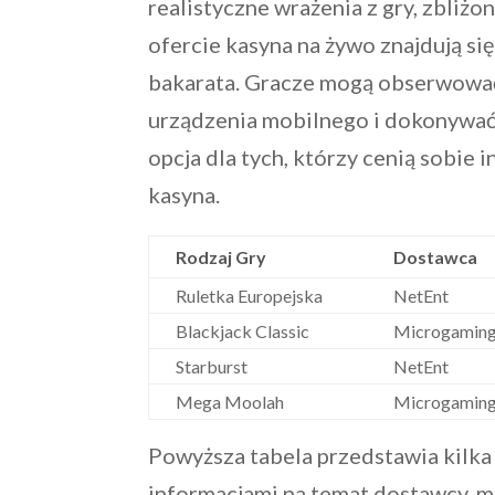
realistyczne wrażenia z gry, zbliż
ofercie kasyna na żywo znajdują się
bakarata. Gracze mogą obserwować
urządzenia mobilnego i dokonywać
opcja dla tych, którzy cenią sobie 
kasyna.
Rodzaj Gry
Dostawca
Ruletka Europejska
NetEnt
Blackjack Classic
Microgamin
Starburst
NetEnt
Mega Moolah
Microgamin
Powyższa tabela przedstawia kilka
informacjami na temat dostawcy, m