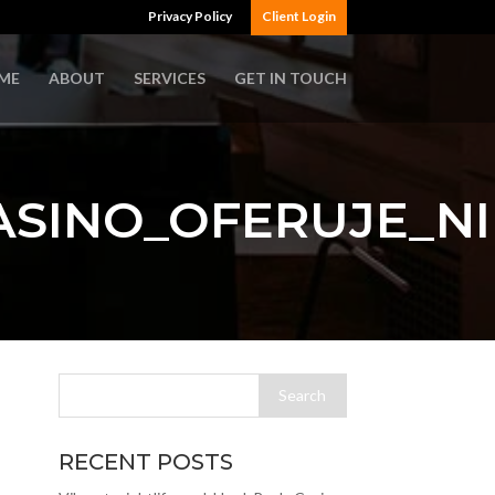
Privacy Policy
Client Login
ME
ABOUT
SERVICES
GET IN TOUCH
SINO_OFERUJE_N
RECENT POSTS