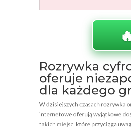

Rozrywka cyfro
oferuje nieza
dla każdego gr
W dzisiejszych czasach rozrywka o
internetowe oferują wyjątkowe doś
takich miejsc, które przyciąga uwa