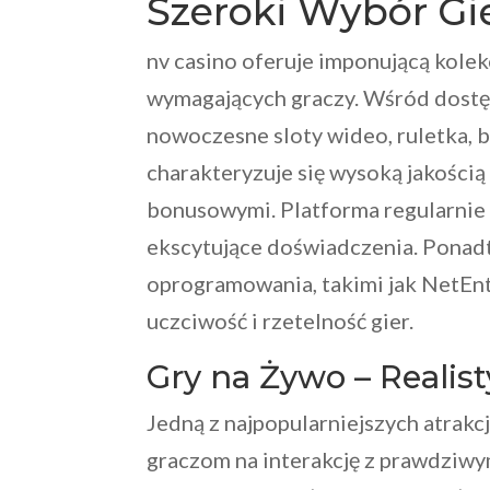
Szeroki Wybór Gi
nv casino oferuje imponującą kolek
wymagających graczy. Wśród dostęp
nowoczesne sloty wideo, ruletka, bl
charakteryzuje się wysoką jakością 
bonusowymi. Platforma regularnie 
ekscytujące doświadczenia. Ponad
oprogramowania, takimi jak NetEnt
uczciwość i rzetelność gier.
Gry na Żywo – Realis
Jedną z najpopularniejszych atrakc
graczom na interakcję z prawdziwy