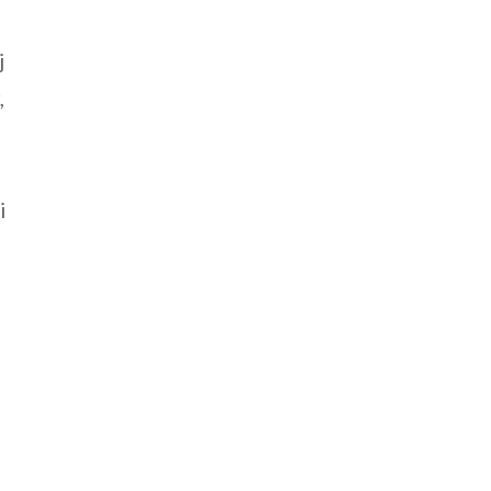
j
,
i