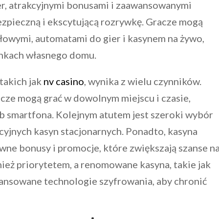
er, atrakcyjnymi bonusami i zaawansowanymi
ezpieczną i ekscytującą rozrywkę. Gracze mogą
ołowymi, automatami do gier i kasynem na żywo,
nkach własnego domu.
takich jak
nv casino
, wynika z wielu czynników.
cze mogą grać w dowolnym miejscu i czasie,
ub smartfona. Kolejnym atutem jest szeroki wybór
ycyjnych kasyn stacjonarnych. Ponadto, kasyna
wne bonusy i promocje, które zwiększają szanse n
ież priorytetem, a renomowane kasyna, takie jak
ansowane technologie szyfrowania, aby chronić