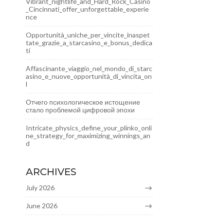
Vibrant_nightlife_and_Hard_Rock_Casino
_Cincinnati_offer_unforgettable_experie
nce
Opportunità_uniche_per_vincite_inaspet
tate_grazie_a_starcasino_e_bonus_dedica
ti
Affascinante_viaggio_nel_mondo_di_starc
asino_e_nuove_opportunità_di_vincita_on
l
Отчего психологическое истощение
стало проблемой цифровой эпохи
Intricate_physics_define_your_plinko_onli
ne_strategy_for_maximizing_winnings_an
d
ARCHIVES
July 2026
June 2026