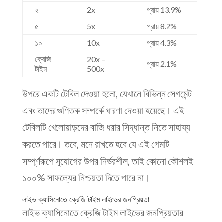
২
2x
প্রায় 13.9%
৫
5x
প্রায় 8.2%
১০
10x
প্রায় 4.3%
ক্রেজি
20x –
প্রায় 2.1%
টাইম
500x
উপরে একটি টেবিল দেওয়া হলো, যেখানে বিভিন্ন সেগমেন্ট
এবং তাদের গুণিতক সম্পর্কে ধারণা দেওয়া হয়েছে। এই
টেবিলটি খেলোয়াড়দের বাজি ধরার সিদ্ধান্ত নিতে সাহায্য
করতে পারে। তবে, মনে রাখতে হবে যে এই গেমটি
সম্পূর্ণরূপে সুযোগের উপর নির্ভরশীল, তাই কোনো কৌশলই
১০০% সাফল্যের নিশ্চয়তা দিতে পারে না।
লাইভ ক্যাসিনোতে ক্রেজি টাইম লাইভের জনপ্রিয়তা
লাইভ ক্যাসিনোতে ক্রেজি টাইম লাইভের জনপ্রিয়তার