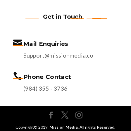
Get in Touch

Mail Enquiries
Support@missionmedia.co

Phone Contact
(984) 355 - 3736
Copyright© 2019,
Mission Media
. All rights Reserved.