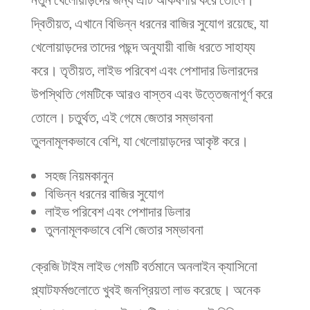
দ্বিতীয়ত, এখানে বিভিন্ন ধরনের বাজির সুযোগ রয়েছে, যা
খেলোয়াড়দের তাদের পছন্দ অনুযায়ী বাজি ধরতে সাহায্য
করে। তৃতীয়ত, লাইভ পরিবেশ এবং পেশাদার ডিলারদের
উপস্থিতি গেমটিকে আরও বাস্তব এবং উত্তেজনাপূর্ণ করে
তোলে। চতুর্থত, এই গেমে জেতার সম্ভাবনা
তুলনামূলকভাবে বেশি, যা খেলোয়াড়দের আকৃষ্ট করে।
সহজ নিয়মকানুন
বিভিন্ন ধরনের বাজির সুযোগ
লাইভ পরিবেশ এবং পেশাদার ডিলার
তুলনামূলকভাবে বেশি জেতার সম্ভাবনা
ক্রেজি টাইম লাইভ গেমটি বর্তমানে অনলাইন ক্যাসিনো
প্ল্যাটফর্মগুলোতে খুবই জনপ্রিয়তা লাভ করেছে। অনেক