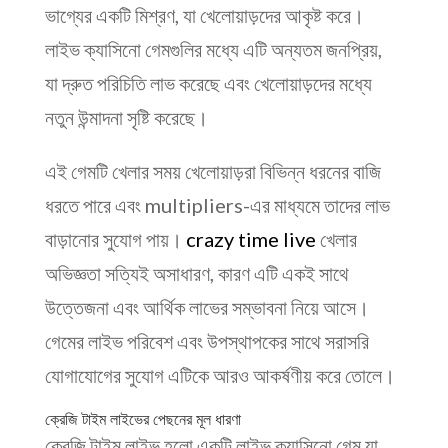
ভাগ্যের একটি মিশ্রণ, যা খেলোয়াড়দের আকৃষ্ট করে।
লাইভ ক্যাসিনো গেমগুলির মধ্যে এটি অন্যতম জনপ্রিয়,
যা দ্রুত পরিচিতি লাভ করেছে এবং খেলোয়াড়দের মধ্যে
নতুন উন্মাদনা সৃষ্টি করেছে।
এই গেমটি খেলার সময় খেলোয়াড়রা বিভিন্ন ধরনের বাজি
ধরতে পারে এবং multipliers-এর মাধ্যমে তাদের লাভ
বাড়ানোর সুযোগ পায়।
crazy time live
খেলার
অভিজ্ঞতা সত্যিই অসাধারণ, কারণ এটি একই সাথে
উত্তেজনা এবং আর্থিক লাভের সম্ভাবনা নিয়ে আসে।
গেমের লাইভ পরিবেশ এবং উপস্থাপকের সাথে সরাসরি
যোগাযোগের সুযোগ এটিকে আরও আকর্ষণীয় করে তোলে।
ক্রেজি টাইম লাইভের পেছনের মূল ধারণা
ক্রেজি টাইম লাইভ হলো একটি লাইভ ক্যাসিনো গেম যা