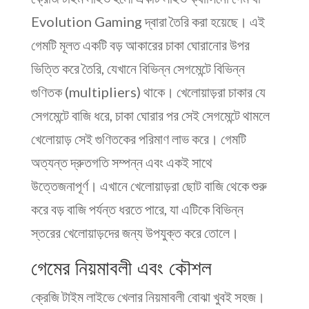
Evolution Gaming দ্বারা তৈরি করা হয়েছে। এই
গেমটি মূলত একটি বড় আকারের চাকা ঘোরানোর উপর
ভিত্তি করে তৈরি, যেখানে বিভিন্ন সেগমেন্টে বিভিন্ন
গুণিতক (multipliers) থাকে। খেলোয়াড়রা চাকার যে
সেগমেন্টে বাজি ধরে, চাকা ঘোরার পর সেই সেগমেন্টে থামলে
খেলোয়াড় সেই গুণিতকের পরিমাণ লাভ করে। গেমটি
অত্যন্ত দ্রুতগতি সম্পন্ন এবং একই সাথে
উত্তেজনাপূর্ণ। এখানে খেলোয়াড়রা ছোট বাজি থেকে শুরু
করে বড় বাজি পর্যন্ত ধরতে পারে, যা এটিকে বিভিন্ন
স্তরের খেলোয়াড়দের জন্য উপযুক্ত করে তোলে।
গেমের নিয়মাবলী এবং কৌশল
ক্রেজি টাইম লাইভে খেলার নিয়মাবলী বোঝা খুবই সহজ।