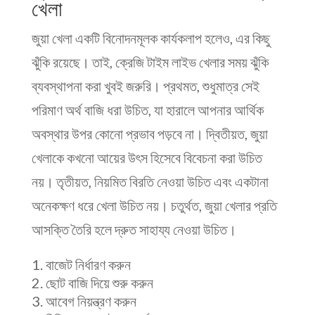
খেলা
জুয়া খেলা একটি বিনোদনমূলক কার্যকলাপ হলেও, এর কিছু
ঝুঁকি রয়েছে। তাই, ক্রেজি টাইম লাইভ খেলার সময় ঝুঁকি
ব্যবস্থাপনা করা খুবই জরুরি। প্রথমত, শুধুমাত্র সেই
পরিমাণ অর্থ বাজি ধরা উচিত, যা হারালে আপনার আর্থিক
অবস্থার উপর কোনো প্রভাব পড়বে না। দ্বিতীয়ত, জুয়া
খেলাকে কখনো আয়ের উৎস হিসেবে বিবেচনা করা উচিত
নয়। তৃতীয়ত, নিয়মিত বিরতি নেওয়া উচিত এবং একটানা
অনেকক্ষণ ধরে খেলা উচিত নয়। চতুর্থত, জুয়া খেলার প্রতি
আসক্তি তৈরি হলে দ্রুত সাহায্য নেওয়া উচিত।
বাজেট নির্ধারণ করুন
ছোট বাজি দিয়ে শুরু করুন
আবেগ নিয়ন্ত্রণ করুন