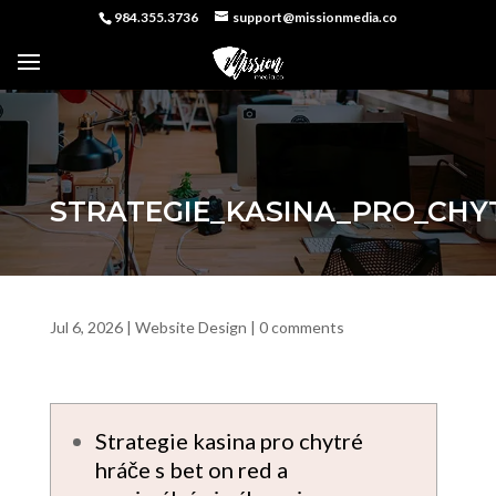
984.355.3736
support@missionmedia.co
STRATEGIE_KASINA_PRO_CHY
Jul 6, 2026
|
Website Design
|
0 comments
Strategie kasina pro chytré
hráče s bet on red a