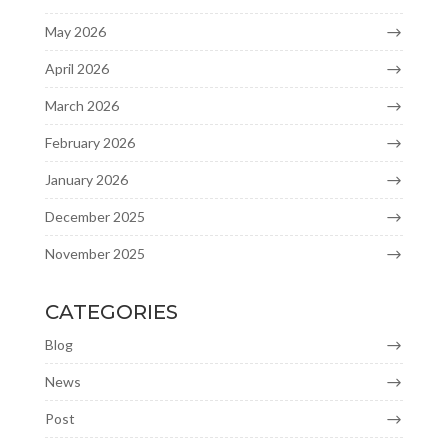
May 2026
April 2026
March 2026
February 2026
January 2026
December 2025
November 2025
CATEGORIES
Blog
News
Post