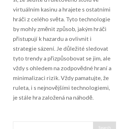
virtuálním kasinu a hrajete s ostatními
hráči z celého světa. Tyto technologie
by mohly změnit způsob, jakým hráči
přistupují k hazardu a ovlivnit i
strategie sázení. Je důležité sledovat
tyto trendy a přizpůsobovat se jim, ale
vždy s ohledem na zodpovědné hraní a
minimalizaci rizik. Vždy pamatujte, že
ruleta, i s nejnovějšími technologiemi,
je stále hra založená na náhodě.