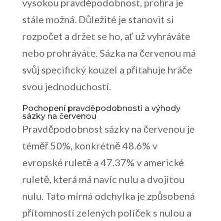
vysokou pravděpodobnost, prohra je
stále možná. Důležité je stanovit si
rozpočet a držet se ho, ať už vyhráváte
nebo prohráváte. Sázka na červenou má
svůj specifický kouzel a přitahuje hráče
svou jednoduchostí.
Pochopení pravděpodobnosti a výhody
sázky na červenou
Pravděpodobnost sázky na červenou je
téměř 50%, konkrétně 48.6% v
evropské ruletě a 47.37% v americké
ruletě, která má navíc nulu a dvojitou
nulu. Tato mírná odchylka je způsobená
přítomností zelených políček s nulou a