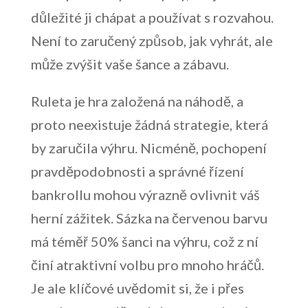
důležité ji chápat a používat s rozvahou.
Není to zaručený způsob, jak vyhrát, ale
může zvýšit vaše šance a zábavu.
Ruleta je hra založená na náhodě, a
proto neexistuje žádná strategie, která
by zaručila výhru. Nicméně, pochopení
pravděpodobnosti a správné řízení
bankrollu mohou výrazně ovlivnit váš
herní zážitek. Sázka na červenou barvu
má téměř 50% šanci na výhru, což z ní
činí atraktivní volbu pro mnoho hráčů.
Je ale klíčové uvědomit si, že i přes