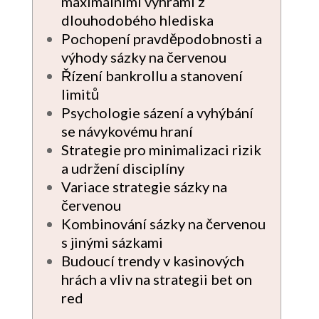
maximálními výhrami z
dlouhodobého hlediska
Pochopení pravděpodobnosti a
výhody sázky na červenou
Řízení bankrollu a stanovení
limitů
Psychologie sázení a vyhýbání
se návykovému hraní
Strategie pro minimalizaci rizik
a udržení disciplíny
Variace strategie sázky na
červenou
Kombinování sázky na červenou
s jinými sázkami
Budoucí trendy v kasinových
hrách a vliv na strategii bet on
red