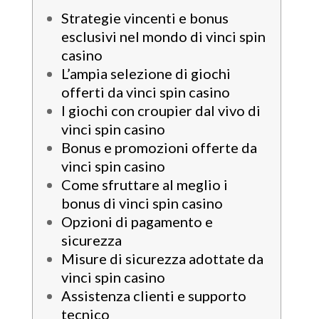
Strategie vincenti e bonus
esclusivi nel mondo di vinci spin
casino
L’ampia selezione di giochi
offerti da vinci spin casino
I giochi con croupier dal vivo di
vinci spin casino
Bonus e promozioni offerte da
vinci spin casino
Come sfruttare al meglio i
bonus di vinci spin casino
Opzioni di pagamento e
sicurezza
Misure di sicurezza adottate da
vinci spin casino
Assistenza clienti e supporto
tecnico