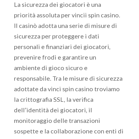
La sicurezza dei giocatori è una
priorità assoluta per vincii spin casino.
Il casinò adotta una serie di misure di
sicurezza per proteggere i dati
personali e finanziari dei giocatori,
prevenire frodi e garantire un
ambiente di gioco sicuro e
responsabile. Tra le misure di sicurezza
adottate da vinci spin casino troviamo
la crittografia SSL, la verifica
dell’identità dei giocatori, il
monitoraggio delle transazioni
sospette e la collaborazione con enti di