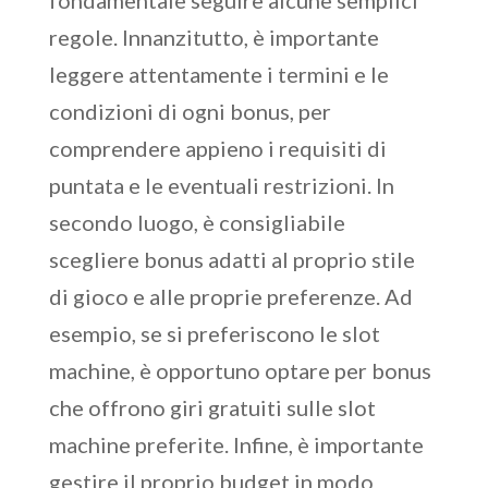
fondamentale seguire alcune semplici
regole. Innanzitutto, è importante
leggere attentamente i termini e le
condizioni di ogni bonus, per
comprendere appieno i requisiti di
puntata e le eventuali restrizioni. In
secondo luogo, è consigliabile
scegliere bonus adatti al proprio stile
di gioco e alle proprie preferenze. Ad
esempio, se si preferiscono le slot
machine, è opportuno optare per bonus
che offrono giri gratuiti sulle slot
machine preferite. Infine, è importante
gestire il proprio budget in modo