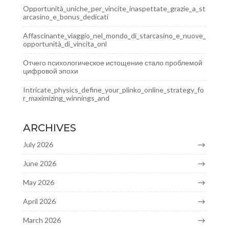
Opportunità_uniche_per_vincite_inaspettate_grazie_a_st
arcasino_e_bonus_dedicati
Affascinante_viaggio_nel_mondo_di_starcasino_e_nuove_
opportunità_di_vincita_onl
Отчего психологическое истощение стало проблемой
цифровой эпохи
Intricate_physics_define_your_plinko_online_strategy_fo
r_maximizing_winnings_and
ARCHIVES
July 2026
June 2026
May 2026
April 2026
March 2026