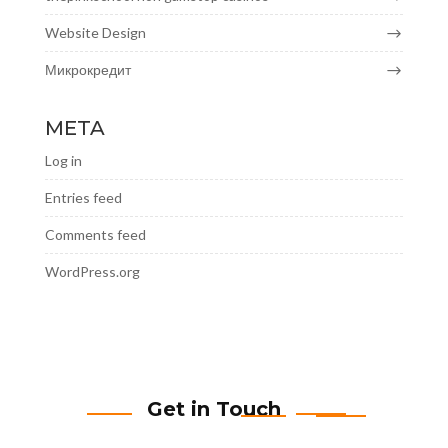
Website Design
Микрокредит
META
Log in
Entries feed
Comments feed
WordPress.org
Get in Touch