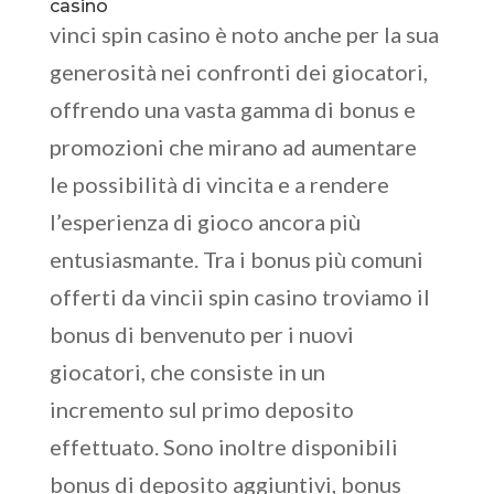
casino
vinci spin casino è noto anche per la sua
generosità nei confronti dei giocatori,
offrendo una vasta gamma di bonus e
promozioni che mirano ad aumentare
le possibilità di vincita e a rendere
l’esperienza di gioco ancora più
entusiasmante. Tra i bonus più comuni
offerti da vincii spin casino troviamo il
bonus di benvenuto per i nuovi
giocatori, che consiste in un
incremento sul primo deposito
effettuato. Sono inoltre disponibili
bonus di deposito aggiuntivi, bonus