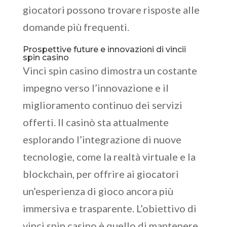
giocatori possono trovare risposte alle
domande più frequenti.
Prospettive future e innovazioni di vincii
spin casino
Vinci spin casino dimostra un costante
impegno verso l’innovazione e il
miglioramento continuo dei servizi
offerti. Il casinò sta attualmente
esplorando l’integrazione di nuove
tecnologie, come la realtà virtuale e la
blockchain, per offrire ai giocatori
un’esperienza di gioco ancora più
immersiva e trasparente. L’obiettivo di
vinci spin casino è quello di mantenere