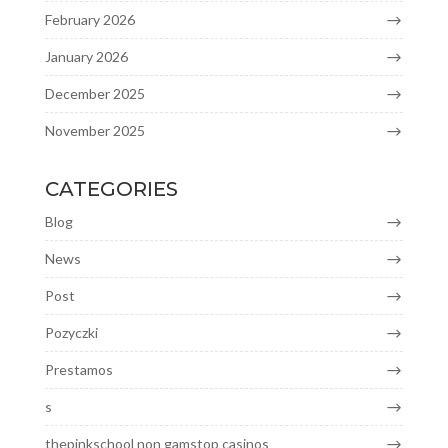
February 2026
January 2026
December 2025
November 2025
CATEGORIES
Blog
News
Post
Pozyczki
Prestamos
s
thepinkschool non gamstop casinos