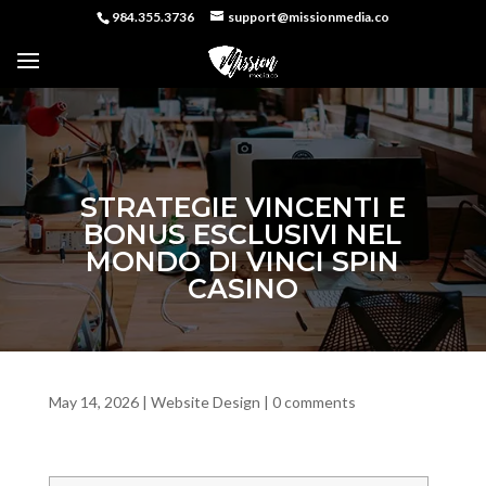
984.355.3736
support@missionmedia.co
STRATEGIE VINCENTI E
BONUS ESCLUSIVI NEL
MONDO DI VINCI SPIN
CASINO
May 14, 2026
|
Website Design
|
0 comments