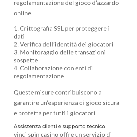
regolamentazione del gioco d’azzardo
online.
Crittografia SSL per proteggere i
dati
Verifica dell’identità dei giocatori
Monitoraggio delle transazioni
sospette
Collaborazione con enti di
regolamentazione
Queste misure contribuiscono a
garantire un’esperienza di gioco sicura
e protetta per tutti i giocatori.
Assistenza clienti e supporto tecnico
vinci spin casino offre un servizio di