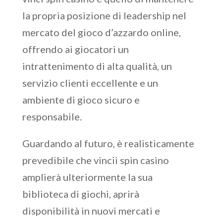
la propria posizione di leadership nel
mercato del gioco d’azzardo online,
offrendo ai giocatori un
intrattenimento di alta qualità, un
servizio clienti eccellente e un
ambiente di gioco sicuro e
responsabile.
Guardando al futuro, è realisticamente
prevedibile che vincii spin casino
amplierà ulteriormente la sua
biblioteca di giochi, aprirà
disponibilità in nuovi mercati e