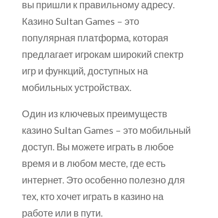
вы пришли к правильному адресу.
Казино Sultan Games – это
популярная платформа, которая
предлагает игрокам широкий спектр
игр и функций, доступных на
мобильных устройствах.
Один из ключевых преимуществ
казино Sultan Games – это мобильный
доступ. Вы можете играть в любое
время и в любом месте, где есть
интернет. Это особенно полезно для
тех, кто хочет играть в казино на
работе или в пути.