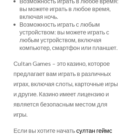
Возможность играть в любое время:
вы можете играть в любое время,
включая ночь.
Возможность играть с любым
устройством: вы можете играть с
любым устройством, включая
компьютер, смартфон или планшет.
Сultan Games – это казино, которое
предлагает вам играть в различных
играх, включая слоты, карточные игры
и другие. Казино имеет лицензию и
является безопасным местом для
игры.
Если вы хотите начать
султан геймс