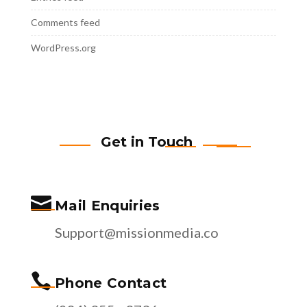
Comments feed
WordPress.org
Get in Touch

Mail Enquiries
Support@missionmedia.co

Phone Contact