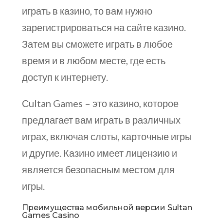
играть в казино, то вам нужно
зарегистрироваться на сайте казино.
Затем вы сможете играть в любое
время и в любом месте, где есть
доступ к интернету.
Сultan Games – это казино, которое
предлагает вам играть в различных
играх, включая слоты, карточные игры
и другие. Казино имеет лицензию и
является безопасным местом для
игры.
Преимущества мобильной версии Sultan
Games Casino