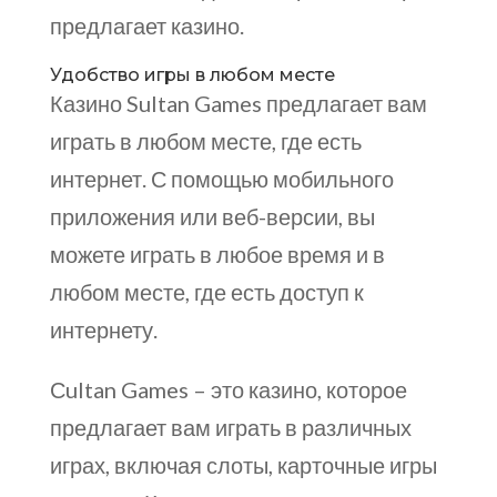
предлагает казино.
Удобство игры в любом месте
Казино Sultan Games предлагает вам
играть в любом месте, где есть
интернет. С помощью мобильного
приложения или веб-версии, вы
можете играть в любое время и в
любом месте, где есть доступ к
интернету.
Сultan Games – это казино, которое
предлагает вам играть в различных
играх, включая слоты, карточные игры