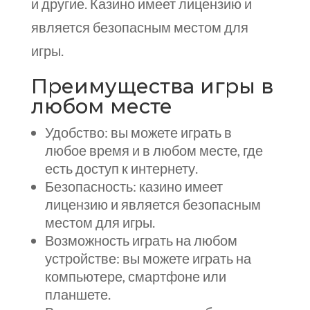
и другие. Казино имеет лицензию и
является безопасным местом для
игры.
Преимущества игры в
любом месте
Удобство: вы можете играть в
любое время и в любом месте, где
есть доступ к интернету.
Безопасность: казино имеет
лицензию и является безопасным
местом для игры.
Возможность играть на любом
устройстве: вы можете играть на
компьютере, смартфоне или
планшете.