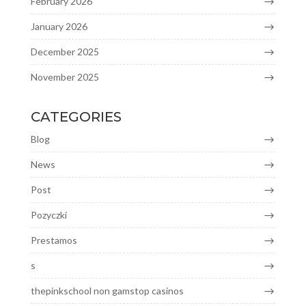
February 2026
January 2026
December 2025
November 2025
CATEGORIES
Blog
News
Post
Pozyczki
Prestamos
s
thepinkschool non gamstop casinos