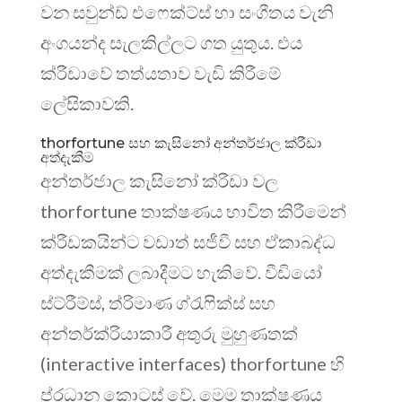
වන සවුන්ඩ් එෆෙක්ට්ස් හා සංගීතය වැනි
අංගයන්ද සැලකිල්ලට ගත යුතුය. එය
ක්රීඩාවේ තත්යතාව වැඩි කිරීමේ
ලේසිකාවකි.
thorfortune සහ කැසිනෝ අන්තර්ජාල ක්රීඩා
අත්දැකීම
අන්තර්ජාල කැසිනෝ ක්රීඩා වල
thorfortune තාක්ෂණය භාවිත කිරීමෙන්
ක්රීඩකයින්ට වඩාත් සජීවී සහ ඒකාබද්ධ
අත්දැකීමක් ලබාදීමට හැකිවේ. වීඩියෝ
ස්ට්රීම්ස්, ත්රිමාණ ග්රැෆික්ස් සහ
අන්තර්ක්රියාකාරී අතුරු මුහුණතක්
(interactive interfaces) thorfortune හි
ප්රධාන කොටස් වේ. මෙම තාක්ෂණය