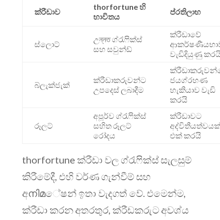
thorfortune හි
ක්රීඩාව
ප්රතිලාභ
භාවිතය
ක්රීඩාවේ
උন্নত ග්රැෆික්ස්
ස්ලොට්
ආකර්ෂණීයභා
සහ සවුන්ඩ්
වැඩිදියුණු කරය
ක්රීඩාකරුවන
ක්රීඩාකරුවන්ට
ජයග්රහණ
බ්ලැක්ජැක්
උපදෙස් ලබාදීම
හැකියාව වැඩි
කරයි
අපූර්ව ග්රැෆික්ස්
ක්රීඩාවට
රූලට්
සහිත රූලට්
අද්විතීයත්වයක
රෝදය
එක් කරයි
thorfortune ක්රීඩා වල ග්රැෆික්ස් සැලසුම්
කිරීමේදී, එහි වර්ණ ගැන්වීම් සහ
අനിമේෂන් ඉතා වැදගත් වේ. එමෙන්ම,
ක්රීඩා කරන අතරතුර, ක්රීඩකරුට අවශ්ය