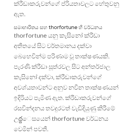
ක්රීඩාකරුවන්ගේ ප්රියතාවලට හේතුවනු
ඇත.
සමාහාරිතය සහ thorfortune හි වර්ධනය
thorfortune යනු කැසිනෝ ක්රීඩා
අතීතයේ සිට වර්තමානය දක්වා
බෙහෙවින්ම පරිණාම වූ තාක්ෂණයකි.
පැරණි ක්රීඩා සූත්රවල සිට අන්තර්ජාල
කැසිනෝ දක්වා, ක්රීඩාකරුවන්ගේ
අවශ්යතාවන්ට අනුව නවීන තාක්ෂණයන්
ඉදිරියට පැමිණ ඇත. ක්රීඩාකරුවන්ගේ
රසවින්දනය තවදුරටත් වැඩිදියුණු කිරීමේ
උద్దෙසයෙන් thorfortune වර්ධනය
වෙමින් පවතී.