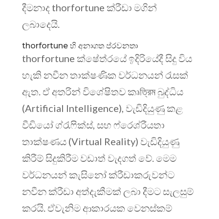
දීමනාද thorfortune ක්රීඩා මගින්
ලබාදෙයි.
thorfortune හි අනාගත ප්රවනතා
thorfortune ක්ෂේත්රයේ ඉදිරියේදී සිදු විය
හැකි නවීන තාක්ෂණික වර්ධනයන් රැසක්
ඇත. ඒ අතරින් විශේෂිතව කෘত্রিম බුද්ධිය
(Artificial Intelligence), වැඩිදියුණු කළ
වීඩියෝ ග්රැෆික්ස්, සහ ෆ්රෙශ්රීයතා
තාක්ෂණය (Virtual Reality) වැඩිදියුණු
කිරීම් සිදුකිරීම වඩාත් වැදගත් වේ. මෙම
වර්ධනයන් කැසිනෝ ක්රීඩාකරුවන්ට
නවීන ක්රීඩා අත්දැකීමක් ලබා දීමට සැලසුම්
කරයි. ඒවැනිම ආකාරයක වෙනස්කම්