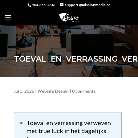
984.355.3736
support@missionmedia.co
TOEVAL_EN_VERRASSING_VER
Jul 3, 2026
|
Website Design
|
0 comments
Toeval en verrassing verweven
met true luck in het dagelijks