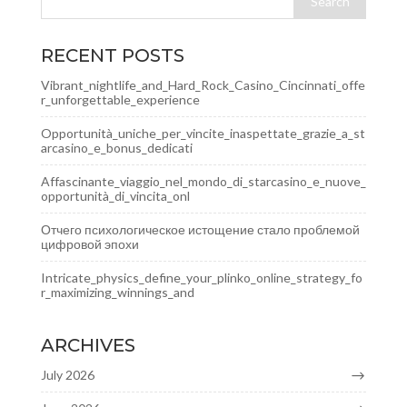
RECENT POSTS
Vibrant_nightlife_and_Hard_Rock_Casino_Cincinnati_offe
r_unforgettable_experience
Opportunità_uniche_per_vincite_inaspettate_grazie_a_st
arcasino_e_bonus_dedicati
Affascinante_viaggio_nel_mondo_di_starcasino_e_nuove_
opportunità_di_vincita_onl
Отчего психологическое истощение стало проблемой
цифровой эпохи
Intricate_physics_define_your_plinko_online_strategy_fo
r_maximizing_winnings_and
ARCHIVES
July 2026