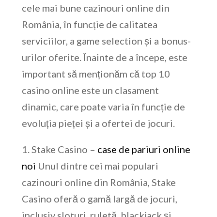
cele mai bune cazinouri online din
România, în funcție de calitatea
serviciilor, a game selection și a bonus-
urilor oferite. Înainte de a începe, este
important să menționăm că top 10
casino online este un clasament
dinamic, care poate varia în funcție de
evoluția pieței și a ofertei de jocuri.
1. Stake Casino –
case de pariuri online
noi
Unul dintre cei mai populari
cazinouri online din România, Stake
Casino oferă o gamă largă de jocuri,
inclusiv sloturi, ruletă, blackjack și