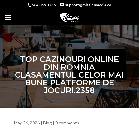
984.355.3736
support@missionmedia.co
TOP CAZINOURI ONLINE
DIN ROMNIA
CLASAMENTUL CELOR MAI
BUNE PLATFORME DE
JOCURI.2358
May 26, 2026
|
Blog
|
0 comments