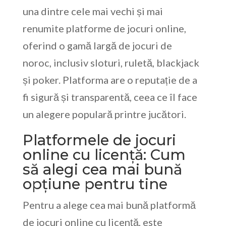
una dintre cele mai vechi și mai
renumite platforme de jocuri online,
oferind o gamă largă de jocuri de
noroc, inclusiv sloturi, ruletă, blackjack
și poker. Platforma are o reputație de a
fi sigură și transparentă, ceea ce îl face
un alegere populară printre jucători.
Platformele de jocuri
online cu licență: Cum
să alegi cea mai bună
opțiune pentru tine
Pentru a alege cea mai bună platformă
de jocuri online cu licență, este