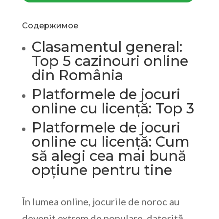
Содержимое
Clasamentul general:
Top 5 cazinouri online
din România
Platformele de jocuri
online cu licență: Top 3
Platformele de jocuri
online cu licență: Cum
să alegi cea mai bună
opțiune pentru tine
În lumea online, jocurile de noroc au
devenit extrem de populare, datorită