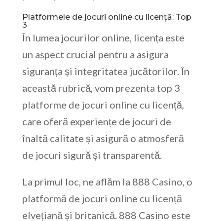
Platformele de jocuri online cu licență: Top
3
În lumea jocurilor online, licența este
un aspect crucial pentru a asigura
siguranța și integritatea jucătorilor. În
această rubrică, vom prezenta top 3
platforme de jocuri online cu licență,
care oferă experiențe de jocuri de
înaltă calitate și asigură o atmosferă
de jocuri sigură și transparentă.
La primul loc, ne aflăm la 888 Casino, o
platformă de jocuri online cu licență
elvețiană și britanică. 888 Casino este