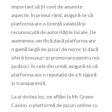
important să ții cont de anumite
aspecte. În primul rând, asigură-te că
platforma are o licență valabilă și
recunoscută de autoritățile locale. De
asemenea, verifică dacă platforma are
o gamă largă de jocuri de noroc și dacă
oferă bonusuri și promovare pentru noi
jucători. În cele din urmă, asigură-te că
platforma are o reputație de a fi sigură
și transparentă.
La al doilea loc, ne aflăm la Mr Green
Casino, o platformă de jocuri online cu