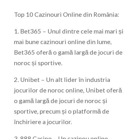
Top 10 Cazinouri Online din România:
1. Bet365 – Unul dintre cele mai mari și
mai bune cazinouri online din lume,
Bet365 oferă o gamă largă de jocuri de
noroc și sportive.
2. Unibet – Un alt lider în industria
jocurilor de noroc online, Unibet oferă
o gamă largă de jocuri de noroc și
sportive, precum și o platformă de
închiriere a jocurilor.
3. 888 Casino – Un cazinou online