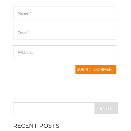
RECENT POSTS