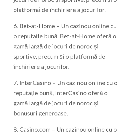
platformă de închiriere a jocurilor.
6. Bet-at-Home – Un cazinou online cu
o reputație bună, Bet-at-Home oferă o
gamă largă de jocuri de noroc și
sportive, precum și o platformă de
închiriere a jocurilor.
7. InterCasino – Un cazinou online cu o
reputație bună, InterCasino oferă o
gamă largă de jocuri de noroc și
bonusuri generoase.
8. Casino.com – Un cazinou online cu o