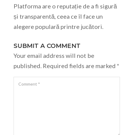
Platforma are o reputație de a fi sigură
și transparentă, ceea ce îl face un
alegere populară printre jucători.
SUBMIT A COMMENT
Your email address will not be
published.
Required fields are marked
*