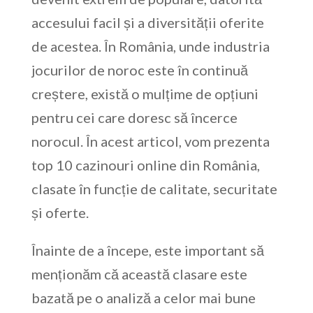
accesului facil și a diversității oferite
de acestea. În România, unde industria
jocurilor de noroc este în continuă
creștere, există o mulțime de opțiuni
pentru cei care doresc să încerce
norocul. În acest articol, vom prezenta
top 10 cazinouri online din România,
clasate în funcție de calitate, securitate
și oferte.
Înainte de a începe, este important să
menționăm că această clasare este
bazată pe o analiză a celor mai bune