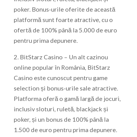
poker. Bonus-urile oferite de această
platformă sunt foarte atractive, cu o
ofertă de 100% până la 5.000 de euro
pentru prima depunere.
2. BitStarz Casino – Un alt cazinou
online popular în România, BitStarz
Casino este cunoscut pentru game
selection și bonus-urile sale atractive.
Platforma oferă o gamă largă de jocuri,
inclusiv sloturi, ruletă, blackjack și
poker, și un bonus de 100% până la
1.500 de euro pentru prima depunere.