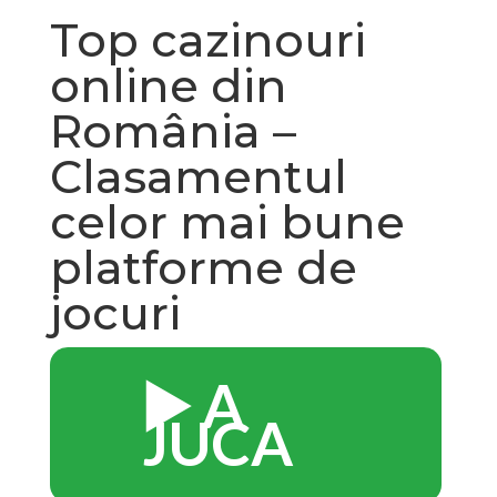
Top cazinouri
online din
România –
Clasamentul
celor mai bune
platforme de
jocuri
▶️ A
JUCA