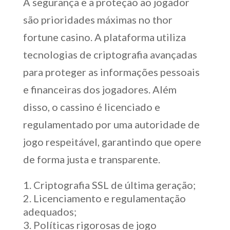
A segurança e a proteção ao jogador
são prioridades máximas no thor
fortune casino. A plataforma utiliza
tecnologias de criptografia avançadas
para proteger as informações pessoais
e financeiras dos jogadores. Além
disso, o cassino é licenciado e
regulamentado por uma autoridade de
jogo respeitável, garantindo que opere
de forma justa e transparente.
Criptografia SSL de última geração;
Licenciamento e regulamentação
adequados;
Políticas rigorosas de jogo