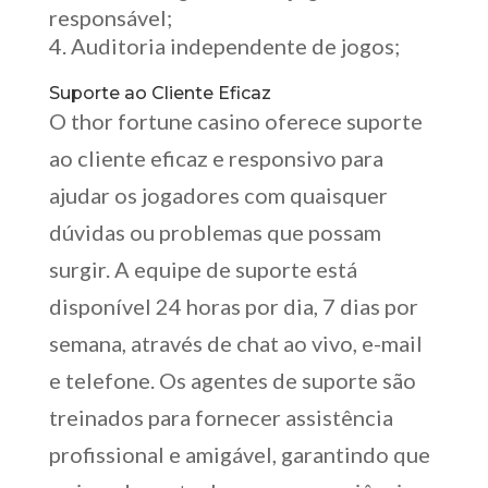
responsável;
Auditoria independente de jogos;
Suporte ao Cliente Eficaz
O thor fortune casino oferece suporte
ao cliente eficaz e responsivo para
ajudar os jogadores com quaisquer
dúvidas ou problemas que possam
surgir. A equipe de suporte está
disponível 24 horas por dia, 7 dias por
semana, através de chat ao vivo, e-mail
e telefone. Os agentes de suporte são
treinados para fornecer assistência
profissional e amigável, garantindo que