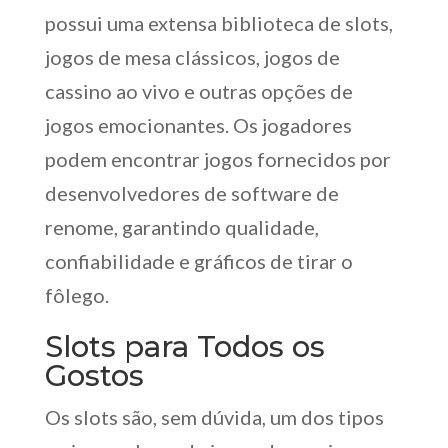
possui uma extensa biblioteca de slots,
jogos de mesa clássicos, jogos de
cassino ao vivo e outras opções de
jogos emocionantes. Os jogadores
podem encontrar jogos fornecidos por
desenvolvedores de software de
renome, garantindo qualidade,
confiabilidade e gráficos de tirar o
fôlego.
Slots para Todos os
Gostos
Os slots são, sem dúvida, um dos tipos