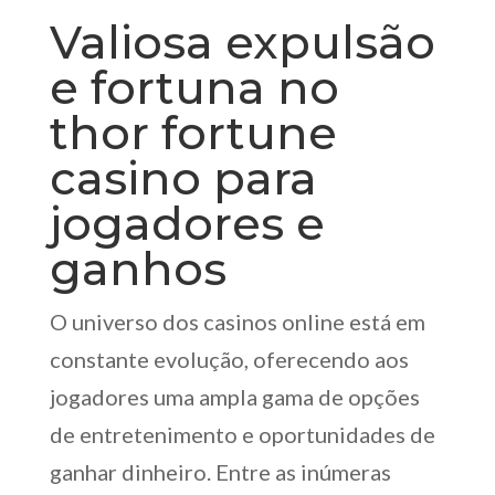
Valiosa expulsão
e fortuna no
thor fortune
casino para
jogadores e
ganhos
O universo dos casinos online está em
constante evolução, oferecendo aos
jogadores uma ampla gama de opções
de entretenimento e oportunidades de
ganhar dinheiro. Entre as inúmeras