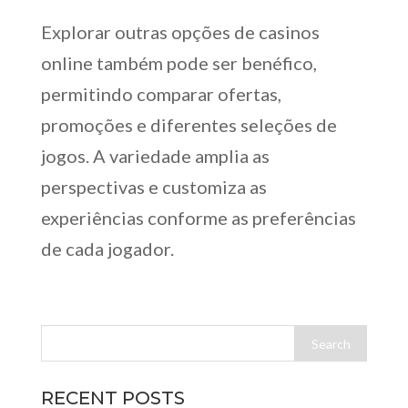
Explorar outras opções de casinos
online também pode ser benéfico,
permitindo comparar ofertas,
promoções e diferentes seleções de
jogos. A variedade amplia as
perspectivas e customiza as
experiências conforme as preferências
de cada jogador.
RECENT POSTS