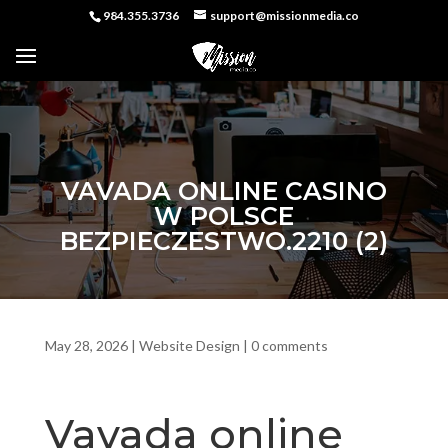
984.355.3736
support@missionmedia.co
VAVADA ONLINE CASINO
W POLSCE
BEZPIECZESTWO.2210 (2)
May 28, 2026
|
Website Design
|
0 comments
Vavada online