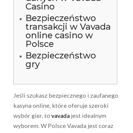
Casino
Bezpieczeństwo
transakcji w Vavada
online casino w
Polsce
Bezpieczeństwo
gry
Jeśli szukasz bezpiecznego i zaufanego
kasyna online, które oferuje szeroki
wybór gier, to
vavada
jest idealnym
wyborem. W Polsce Vavada jest coraz