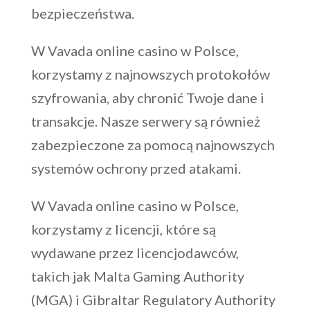
bezpieczeństwa.
W Vavada online casino w Polsce,
korzystamy z najnowszych protokołów
szyfrowania, aby chronić Twoje dane i
transakcje. Nasze serwery są również
zabezpieczone za pomocą najnowszych
systemów ochrony przed atakami.
W Vavada online casino w Polsce,
korzystamy z licencji, które są
wydawane przez licencjodawców,
takich jak Malta Gaming Authority
(MGA) i Gibraltar Regulatory Authority