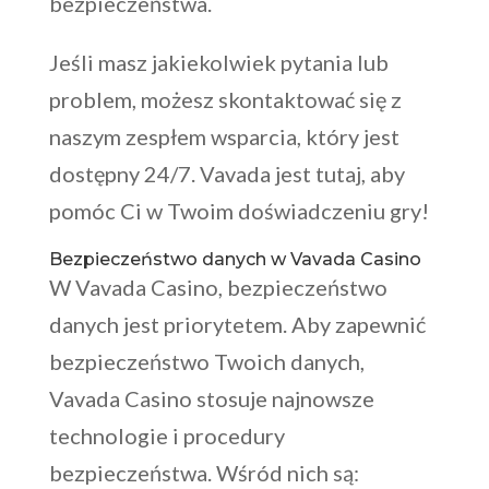
bezpieczeństwa.
Jeśli masz jakiekolwiek pytania lub
problem, możesz skontaktować się z
naszym zespłem wsparcia, który jest
dostępny 24/7. Vavada jest tutaj, aby
pomóc Ci w Twoim doświadczeniu gry!
Bezpieczeństwo danych w Vavada Casino
W Vavada Casino, bezpieczeństwo
danych jest priorytetem. Aby zapewnić
bezpieczeństwo Twoich danych,
Vavada Casino stosuje najnowsze
technologie i procedury
bezpieczeństwa. Wśród nich są: