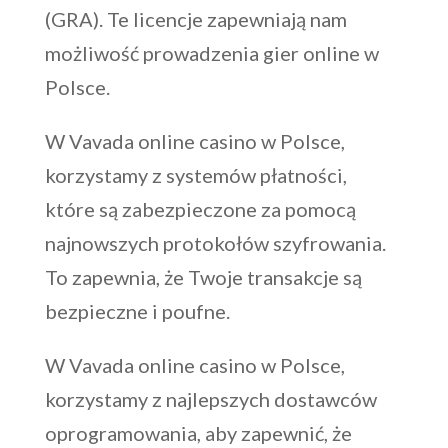
(GRA). Te licencje zapewniają nam
możliwość prowadzenia gier online w
Polsce.
W Vavada online casino w Polsce,
korzystamy z systemów płatności,
które są zabezpieczone za pomocą
najnowszych protokołów szyfrowania.
To zapewnia, że Twoje transakcje są
bezpieczne i poufne.
W Vavada online casino w Polsce,
korzystamy z najlepszych dostawców
oprogramowania, aby zapewnić, że