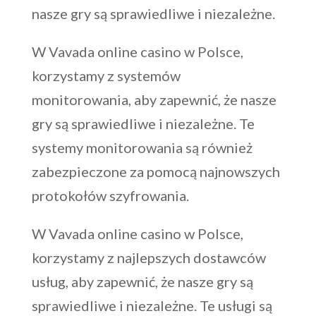
nasze gry są sprawiedliwe i niezależne.
W Vavada online casino w Polsce,
korzystamy z systemów
monitorowania, aby zapewnić, że nasze
gry są sprawiedliwe i niezależne. Te
systemy monitorowania są również
zabezpieczone za pomocą najnowszych
protokołów szyfrowania.
W Vavada online casino w Polsce,
korzystamy z najlepszych dostawców
usług, aby zapewnić, że nasze gry są
sprawiedliwe i niezależne. Te usługi są