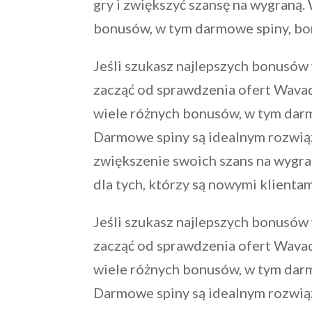
gry i zwiększyć szansę na wygraną.
bonusów, w tym darmowe spiny, bon
Jeśli szukasz najlepszych bonusów
zacząć od sprawdzenia ofert Wavad
wiele różnych bonusów, w tym darmo
Darmowe spiny są idealnym rozwiąz
zwiększenie swoich szans na wygra
dla tych, którzy są nowymi klientam
Jeśli szukasz najlepszych bonusów
zacząć od sprawdzenia ofert Wavad
wiele różnych bonusów, w tym darmo
Darmowe spiny są idealnym rozwiąz