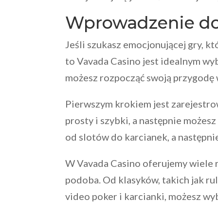
Wprowadzenie do
Jeśli szukasz emocjonującej gry, kt
to Vavada Casino jest idealnym w
możesz rozpocząć swoją przygodę 
Pierwszym krokiem jest zarejestrow
prosty i szybki, a następnie możes
od slotów do karcianek, a następnie
W Vavada Casino oferujemy wiele ró
podoba. Od klasyków, takich jak rul
video poker i karcianki, możesz wy