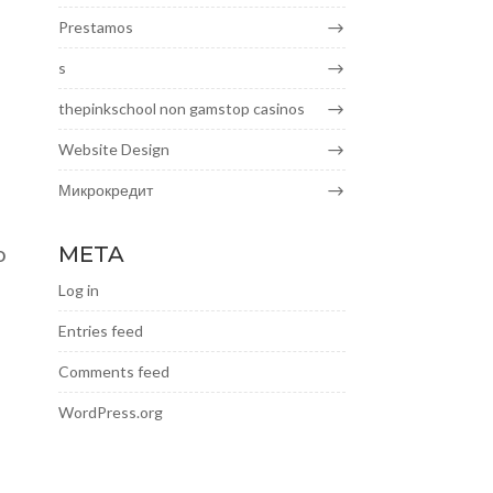
Prestamos
s
thepinkschool non gamstop casinos
Website Design
Микрокредит
o
META
Log in
Entries feed
Comments feed
WordPress.org