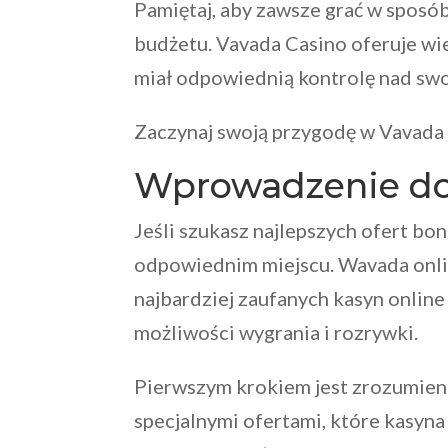
Pamiętaj, aby zawsze grać w sposó
budżetu. Vavada Casino oferuje wie
miał odpowiednią kontrolę nad swo
Zaczynaj swoją przygodę w Vavada 
Wprowadzenie d
Jeśli szukasz najlepszych ofert bo
odpowiednim miejscu. Wavada online
najbardziej zaufanych kasyn online
możliwości wygrania i rozrywki.
Pierwszym krokiem jest zrozumieni
specjalnymi ofertami, które kasyna