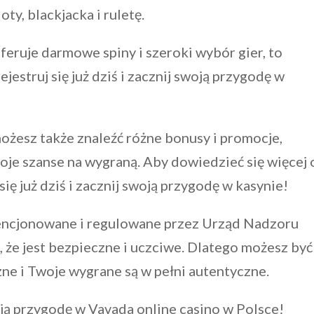
ty, blackjacka i ruletę.
oferuje darmowe spiny i szeroki wybór gier, to
estruj się już dziś i zacznij swoją przygodę w
ożesz także znaleźć różne bonusy i promocje,
je szanse na wygraną. Aby dowiedzieć się więcej 
się już dziś i zacznij swoją przygodę w kasynie!
cencjonowane i regulowane przez Urząd Nadzoru
 że jest bezpieczne i uczciwe. Dlatego możesz być
ne i Twoje wygrane są w pełni autentyczne.
swoją przygodę w Vavada online casino w Polsce!