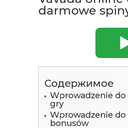
darmowe spin
▶
Содержимое
Wprowadzenie do
gry
Wprowadzenie do
bonusów