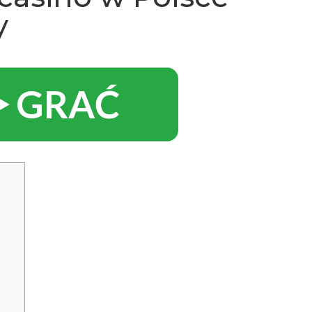
y
️ GRAĆ