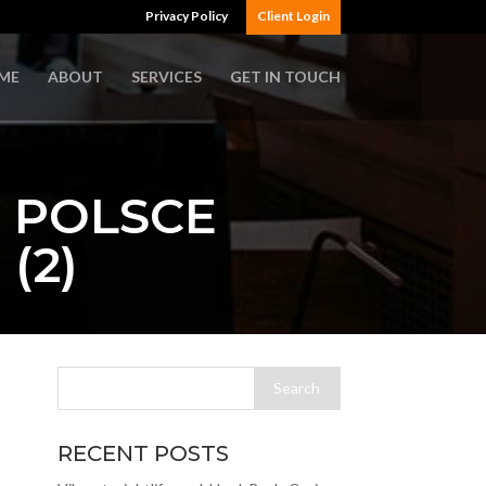
Privacy Policy
Client Login
ME
ABOUT
SERVICES
GET IN TOUCH
 POLSCE
(2)
RECENT POSTS