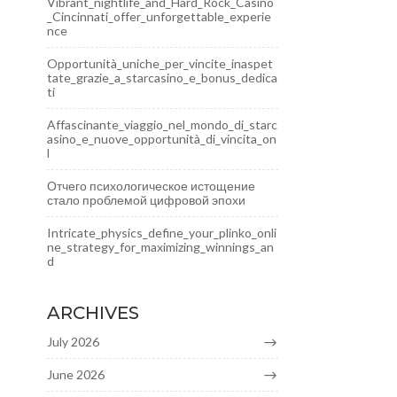
Vibrant_nightlife_and_Hard_Rock_Casino
_Cincinnati_offer_unforgettable_experie
nce
Opportunità_uniche_per_vincite_inaspet
tate_grazie_a_starcasino_e_bonus_dedica
ti
Affascinante_viaggio_nel_mondo_di_starc
asino_e_nuove_opportunità_di_vincita_on
l
Отчего психологическое истощение
стало проблемой цифровой эпохи
Intricate_physics_define_your_plinko_onli
ne_strategy_for_maximizing_winnings_an
d
ARCHIVES
July 2026
June 2026