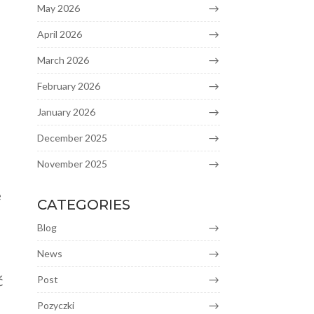
May 2026
April 2026
March 2026
February 2026
January 2026
December 2025
November 2025
e
CATEGORIES
Blog
News
ć
Post
Pozyczki