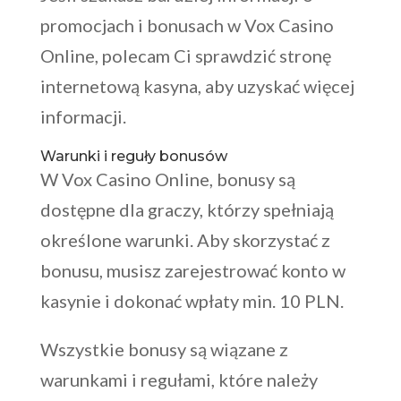
promocjach i bonusach w Vox Casino
Online, polecam Ci sprawdzić stronę
internetową kasyna, aby uzyskać więcej
informacji.
Warunki i reguły bonusów
W Vox Casino Online, bonusy są
dostępne dla graczy, którzy spełniają
określone warunki. Aby skorzystać z
bonusu, musisz zarejestrować konto w
kasynie i dokonać wpłaty min. 10 PLN.
Wszystkie bonusy są wiązane z
warunkami i regułami, które należy