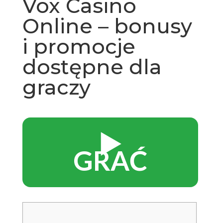
Vox Casino
Online – bonusy
i promocje
dostępne dla
graczy
▶️
GRAĆ