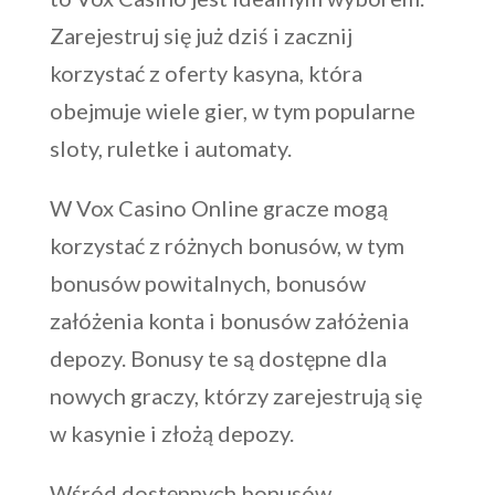
Zarejestruj się już dziś i zacznij
korzystać z oferty kasyna, która
obejmuje wiele gier, w tym popularne
sloty, ruletke i automaty.
W Vox Casino Online gracze mogą
korzystać z różnych bonusów, w tym
bonusów powitalnych, bonusów
załóżenia konta i bonusów załóżenia
depozy. Bonusy te są dostępne dla
nowych graczy, którzy zarejestrują się
w kasynie i złożą depozy.
Wśród dostępnych bonusów