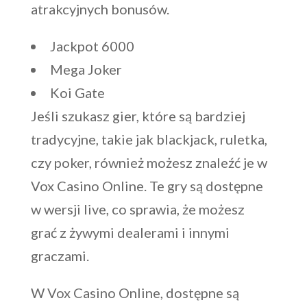
atrakcyjnych bonusów.
Jackpot 6000
Mega Joker
Koi Gate
Jeśli szukasz gier, które są bardziej
tradycyjne, takie jak blackjack, ruletka,
czy poker, również możesz znaleźć je w
Vox Casino Online. Te gry są dostępne
w wersji live, co sprawia, że możesz
grać z żywymi dealerami i innymi
graczami.
W Vox Casino Online, dostępne są