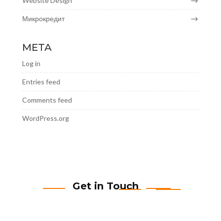
Website Design
Микрокредит
META
Log in
Entries feed
Comments feed
WordPress.org
Get in Touch