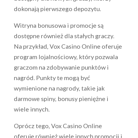
dokonają pierwszego depozytu.
Witryna bonusowa i promocje są
dostępne również dla stałych graczy.
Na przykład, Vox Casino Online oferuje
program lojalnościowy, który pozwala
graczom na zdobywanie punktów i
nagród. Punkty te mogą być
wymienione na nagrody, takie jak
darmowe spiny, bonusy pieniężne i
wiele innych.
Oprócz tego, Vox Casino Online
oferuje również wiele innych promocji i