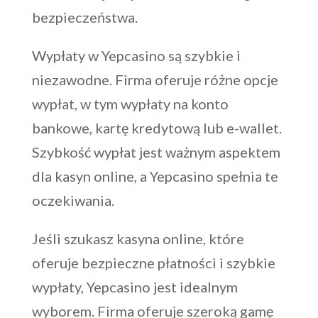
bezpieczeństwa.
Wypłaty w Yepcasino są szybkie i
niezawodne. Firma oferuje różne opcje
wypłat, w tym wypłaty na konto
bankowe, kartę kredytową lub e-wallet.
Szybkość wypłat jest ważnym aspektem
dla kasyn online, a Yepcasino spełnia te
oczekiwania.
Jeśli szukasz kasyna online, które
oferuje bezpieczne płatności i szybkie
wypłaty, Yepcasino jest idealnym
wyborem. Firma oferuje szeroką gamę