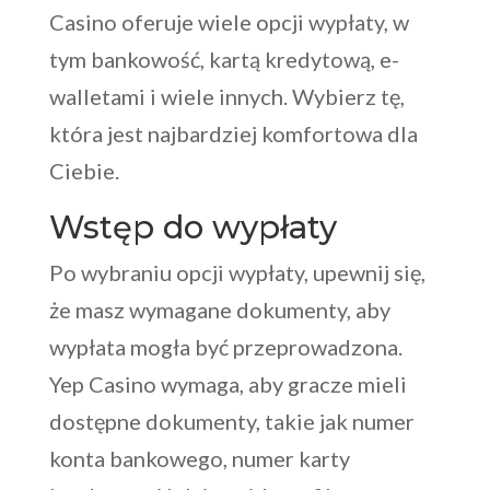
Casino oferuje wiele opcji wypłaty, w
tym bankowość, kartą kredytową, e-
walletami i wiele innych. Wybierz tę,
która jest najbardziej komfortowa dla
Ciebie.
Wstęp do wypłaty
Po wybraniu opcji wypłaty, upewnij się,
że masz wymagane dokumenty, aby
wypłata mogła być przeprowadzona.
Yep Casino wymaga, aby gracze mieli
dostępne dokumenty, takie jak numer
konta bankowego, numer karty