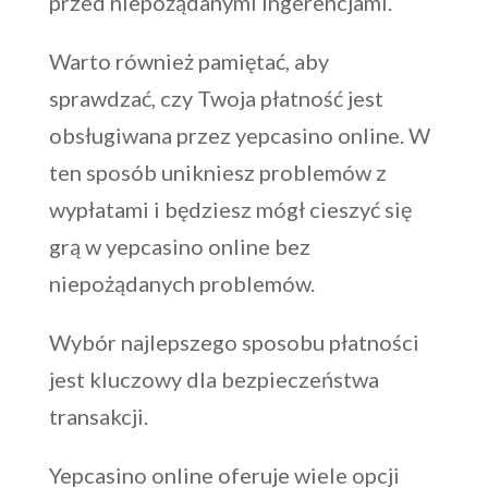
przed niepożądanymi ingerencjami.
Warto również pamiętać, aby
sprawdzać, czy Twoja płatność jest
obsługiwana przez yepcasino online. W
ten sposób unikniesz problemów z
wypłatami i będziesz mógł cieszyć się
grą w yepcasino online bez
niepożądanych problemów.
Wybór najlepszego sposobu płatności
jest kluczowy dla bezpieczeństwa
transakcji.
Yepcasino online oferuje wiele opcji