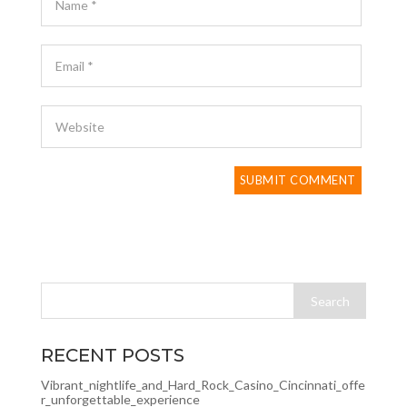
RECENT POSTS
Vibrant_nightlife_and_Hard_Rock_Casino_Cincinnati_offe
r_unforgettable_experience