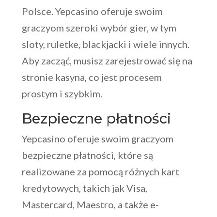
Polsce. Yepcasino oferuje swoim
graczyom szeroki wybór gier, w tym
sloty, ruletke, blackjacki i wiele innych.
Aby zacząć, musisz zarejestrować się na
stronie kasyna, co jest procesem
prostym i szybkim.
Bezpieczne płatności
Yepcasino oferuje swoim graczyom
bezpieczne płatności, które są
realizowane za pomocą różnych kart
kredytowych, takich jak Visa,
Mastercard, Maestro, a także e-