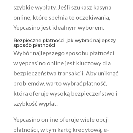
szybkie wypłaty. Jeśli szukasz kasyna
online, które spełnia te oczekiwania,
Yepcasino jest idealnym wyborem.
Bezpieczne płatności: jak wybrać najlepszy
sposób płatności
Wybór najlepszego sposobu płatności
w yepcasino online jest kluczowy dla
bezpieczeństwa transakcji. Aby uniknąć
problemów, warto wybrać płatność,
która oferuje wysoką bezpieczeństwo i
szybkość wypłat.
Yepcasino online oferuje wiele opcji
płatności, w tym kartę kredytową, e-