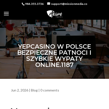
984.355.3736
support@missionmedia.co
YEPCASINO W POLSCE
BEZPIECZNE PATNOCI I
SZYBKIE WYPATY
ONLINE.1187
Jun 2, 2026
|
Blog
|
0 comments