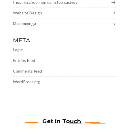
thepinkschool non gamstop casinos
Website Design
Микрокредит
META
Log in
Entries feed
Comments feed
WordPress.org
Get in Touch