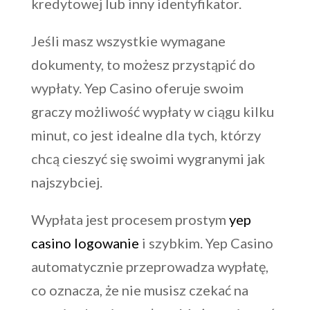
kredytowej lub inny identyfikator.
Jeśli masz wszystkie wymagane
dokumenty, to możesz przystąpić do
wypłaty. Yep Casino oferuje swoim
graczy możliwość wypłaty w ciągu kilku
minut, co jest idealne dla tych, którzy
chcą cieszyć się swoimi wygranymi jak
najszybciej.
Wypłata jest procesem prostym
yep
casino logowanie
i szybkim. Yep Casino
automatycznie przeprowadza wypłatę,
co oznacza, że nie musisz czekać na