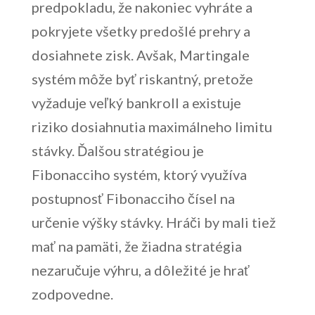
predpokladu, že nakoniec vyhráte a
pokryjete všetky predošlé prehry a
dosiahnete zisk. Avšak, Martingale
systém môže byť riskantný, pretože
vyžaduje veľký bankroll a existuje
riziko dosiahnutia maximálneho limitu
stávky. Ďalšou stratégiou je
Fibonacciho systém, ktorý využíva
postupnosť Fibonacciho čísel na
určenie výšky stávky. Hráči by mali tiež
mať na pamäti, že žiadna stratégia
nezaručuje výhru, a dôležité je hrať
zodpovedne.