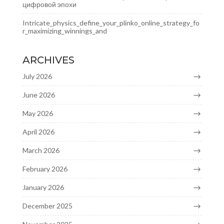
цифровой эпохи
Intricate_physics_define_your_plinko_online_strategy_fo
r_maximizing_winnings_and
ARCHIVES
July 2026
June 2026
May 2026
April 2026
March 2026
February 2026
January 2026
December 2025