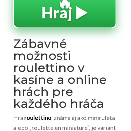
🔥
Hraj ▶️
Zábavné
možnosti
roulettino v
kasíne a online
hrách pre
každého hráča
Hra
roulettino
, známa aj ako miniruleta
alebo „roulette en miniature“, je variant