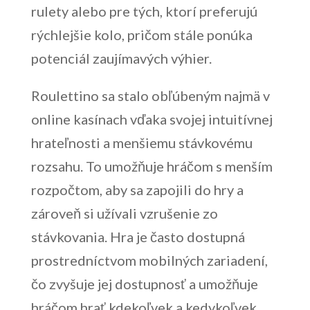
rulety alebo pre tých, ktorí preferujú
rýchlejšie kolo, pričom stále ponúka
potenciál zaujímavých výhier.
Roulettino sa stalo obľúbeným najmä v
online kasínach vďaka svojej intuitívnej
hrateľnosti a menšiemu stávkovému
rozsahu. To umožňuje hráčom s menším
rozpočtom, aby sa zapojili do hry a
zároveň si užívali vzrušenie zo
stávkovania. Hra je často dostupná
prostredníctvom mobilných zariadení,
čo zvyšuje jej dostupnosť a umožňuje
hráčom hrať kdekoľvek a kedykoľvek.