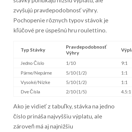
stávky ponúkajú nižšiu výplatu, ale
zvyšujú pravdepodobnosť výhry.
Pochopenie rôznych typov stávok je
kľúčové pre úspešnú hru roulettino.
Pravdepodobnosť
Typ Stávky
Výpl
Výhry
Jedno Číslo
1/10
9:1
Párne/Nepárne
5/10 (1/2)
1:1
Vysoké/Nízke
5/10 (1/2)
1:1
Dve Čísla
2/10 (1/5)
4.5:1
Ako je vidieť z tabuľky, stávka na jedno
číslo prináša najvyššiu výplatu, ale
zároveň má aj najnižšiu