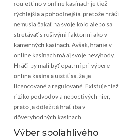
roulettino v online kasínach je tiež
rýchlejšia a pohodlnejšia, pretože hráči
nemusia čakať na svoje kolo alebo sa
stretávať s rušivými faktormi ako v
kamenných kasínach. Avšak, hranie v
online kasínach má aj svoje nevýhody.
Hráči by mali byť opatrní pri výbere
online kasína a uistiť sa, že je
licencované a regulované. Existuje tiež
riziko podvodov a nepoctivých hier,
preto je dôležité hrať iba v
dôveryhodných kasínach.
Výber spoľahlivého