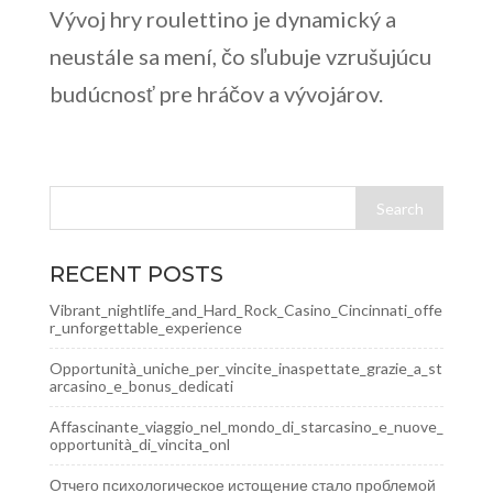
Vývoj hry roulettino je dynamický a
neustále sa mení, čo sľubuje vzrušujúcu
budúcnosť pre hráčov a vývojárov.
RECENT POSTS
Vibrant_nightlife_and_Hard_Rock_Casino_Cincinnati_offe
r_unforgettable_experience
Opportunità_uniche_per_vincite_inaspettate_grazie_a_st
arcasino_e_bonus_dedicati
Affascinante_viaggio_nel_mondo_di_starcasino_e_nuove_
opportunità_di_vincita_onl
Отчего психологическое истощение стало проблемой