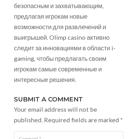
безопасным и захватывающим,
предлагая игрокам новые
возможности для развлечений и
выигрышей. Olimp casino активно
следит за инновациями в области i-
gaming, чтобы предлагать своим
игрокам самые современные и
интересные решения.
SUBMIT A COMMENT
Your email address will not be
published.
Required fields are marked
*