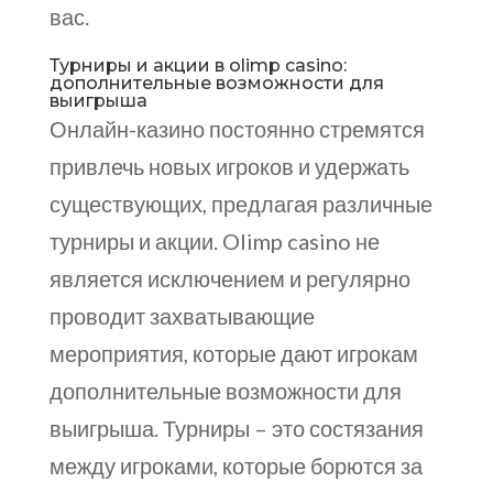
вас.
Турниры и акции в olimp casino:
дополнительные возможности для
выигрыша
Онлайн-казино постоянно стремятся
привлечь новых игроков и удержать
существующих, предлагая различные
турниры и акции. Olimp casino не
является исключением и регулярно
проводит захватывающие
мероприятия, которые дают игрокам
дополнительные возможности для
выигрыша. Турниры – это состязания
между игроками, которые борются за