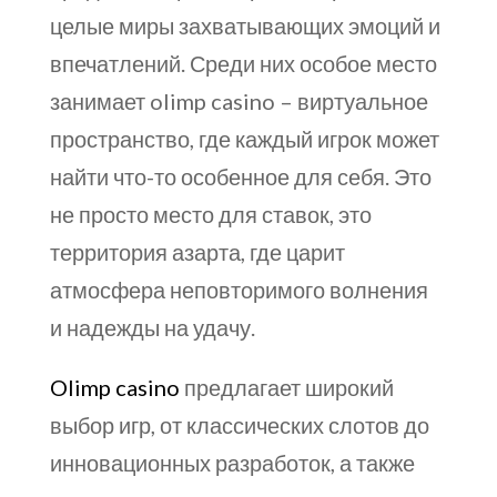
целые миры захватывающих эмоций и
впечатлений. Среди них особое место
занимает olimp casino – виртуальное
пространство, где каждый игрок может
найти что-то особенное для себя. Это
не просто место для ставок, это
территория азарта, где царит
атмосфера неповторимого волнения
и надежды на удачу.
Olimp casino
предлагает широкий
выбор игр, от классических слотов до
инновационных разработок, а также