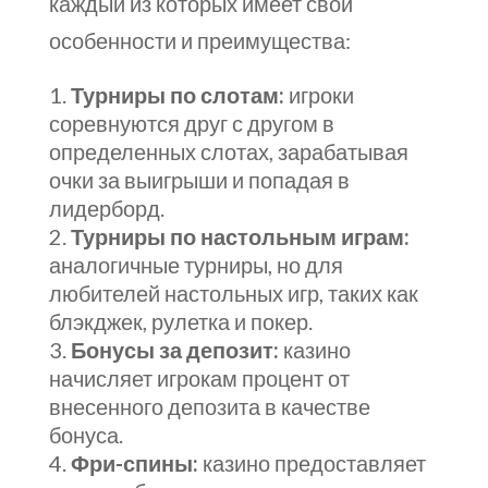
каждый из которых имеет свои
особенности и преимущества:
Турниры по слотам:
игроки
соревнуются друг с другом в
определенных слотах, зарабатывая
очки за выигрыши и попадая в
лидерборд.
Турниры по настольным играм:
аналогичные турниры, но для
любителей настольных игр, таких как
блэкджек, рулетка и покер.
Бонусы за депозит:
казино
начисляет игрокам процент от
внесенного депозита в качестве
бонуса.
Фри-спины:
казино предоставляет