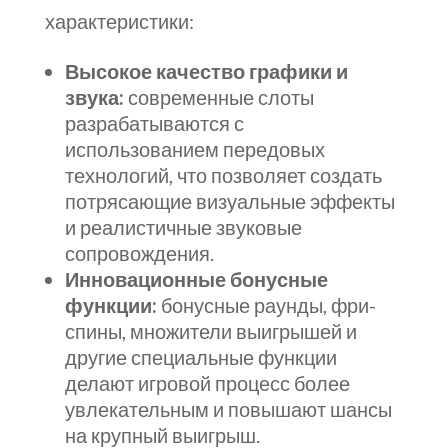
характеристики:
Высокое качество графики и
звука:
современные слоты
разрабатываются с
использованием передовых
технологий, что позволяет создать
потрясающие визуальные эффекты
и реалистичные звуковые
сопровождения.
Инновационные бонусные
функции:
бонусные раунды, фри-
спины, множители выигрышей и
другие специальные функции
делают игровой процесс более
увлекательным и повышают шансы
на крупный выигрыш.