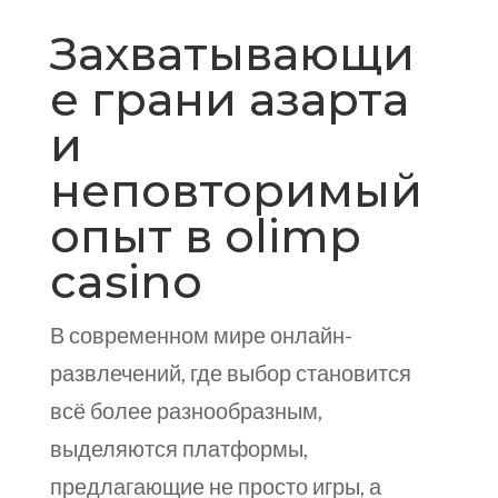
Захватывающи
е грани азарта
и
неповторимый
опыт в olimp
casino
В современном мире онлайн-
развлечений, где выбор становится
всё более разнообразным,
выделяются платформы,
предлагающие не просто игры, а