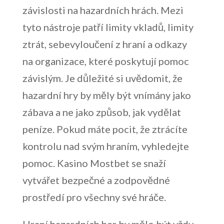
závislosti na hazardních hrách. Mezi
tyto nástroje patří limity vkladů, limity
ztrát, sebevyloučení z hraní a odkazy
na organizace, které poskytují pomoc
závislým. Je důležité si uvědomit, že
hazardní hry by měly být vnímány jako
zábava a ne jako způsob, jak vydělat
peníze. Pokud máte pocit, že ztrácíte
kontrolu nad svým hraním, vyhledejte
pomoc. Kasino Mostbet se snaží
vytvářet bezpečné a zodpovědné
prostředí pro všechny své hráče.