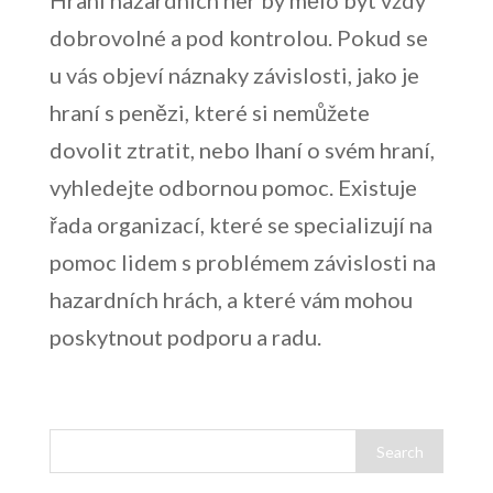
Hraní hazardních her by mělo být vždy
dobrovolné a pod kontrolou. Pokud se
u vás objeví náznaky závislosti, jako je
hraní s penězi, které si nemůžete
dovolit ztratit, nebo lhaní o svém hraní,
vyhledejte odbornou pomoc. Existuje
řada organizací, které se specializují na
pomoc lidem s problémem závislosti na
hazardních hrách, a které vám mohou
poskytnout podporu a radu.