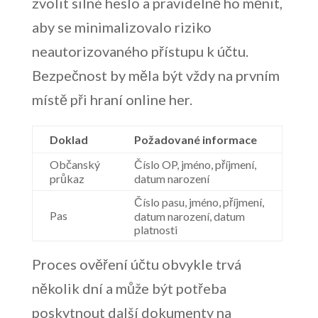
zvolit silné heslo a pravidelně ho měnit,
aby se minimalizovalo riziko
neautorizovaného přístupu k účtu.
Bezpečnost by měla být vždy na prvním
místě při hraní online her.
Doklad
Požadované informace
Občanský
Číslo OP, jméno, příjmení,
průkaz
datum narození
Číslo pasu, jméno, příjmení,
Pas
datum narození, datum
platnosti
Proces ověření účtu obvykle trvá
několik dní a může být potřeba
poskytnout další dokumenty na