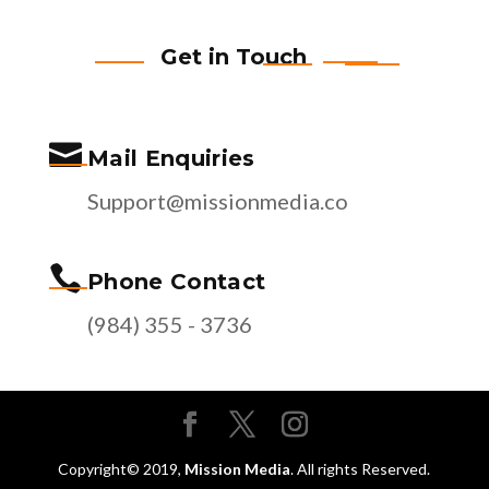
Get in Touch

Mail Enquiries
Support@missionmedia.co

Phone Contact
(984) 355 - 3736
Copyright© 2019,
Mission Media
. All rights Reserved.