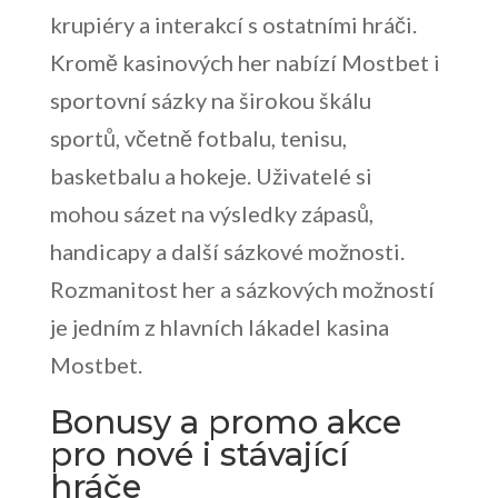
krupiéry a interakcí s ostatními hráči.
Kromě kasinových her nabízí Mostbet i
sportovní sázky na širokou škálu
sportů, včetně fotbalu, tenisu,
basketbalu a hokeje. Uživatelé si
mohou sázet na výsledky zápasů,
handicapy a další sázkové možnosti.
Rozmanitost her a sázkových možností
je jedním z hlavních lákadel kasina
Mostbet.
Bonusy a promo akce
pro nové i stávající
hráče