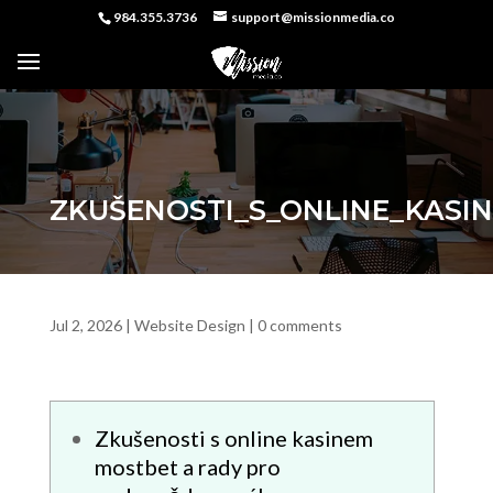
984.355.3736
support@missionmedia.co
ZKUŠENOSTI_S_ONLINE_KAS
Jul 2, 2026
|
Website Design
|
0 comments
Zkušenosti s online kasinem
mostbet a rady pro