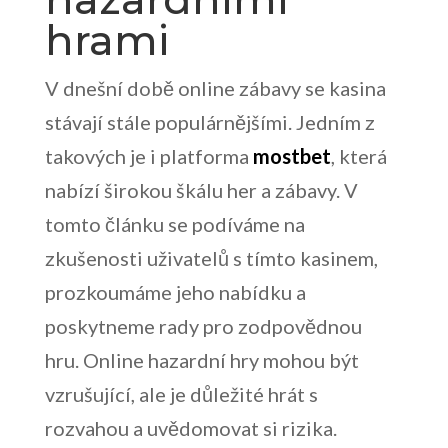
hrami
V dnešní době online zábavy se kasina
stávají stále populárnějšími. Jedním z
takových je i platforma
mostbet
, která
nabízí širokou škálu her a zábavy. V
tomto článku se podíváme na
zkušenosti uživatelů s tímto kasinem,
prozkoumáme jeho nabídku a
poskytneme rady pro zodpovědnou
hru. Online hazardní hry mohou být
vzrušující, ale je důležité hrát s
rozvahou a uvědomovat si rizika.