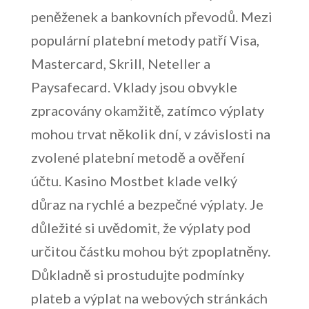
peněženek a bankovních převodů. Mezi
populární platební metody patří Visa,
Mastercard, Skrill, Neteller a
Paysafecard. Vklady jsou obvykle
zpracovány okamžitě, zatímco výplaty
mohou trvat několik dní, v závislosti na
zvolené platební metodě a ověření
účtu. Kasino Mostbet klade velký
důraz na rychlé a bezpečné výplaty. Je
důležité si uvědomit, že výplaty pod
určitou částku mohou být zpoplatněny.
Důkladně si prostudujte podmínky
plateb a výplat na webových stránkách