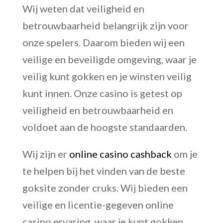
Wij weten dat veiligheid en
betrouwbaarheid belangrijk zijn voor
onze spelers. Daarom bieden wij een
veilige en beveiligde omgeving, waar je
veilig kunt gokken en je winsten veilig
kunt innen. Onze casino is getest op
veiligheid en betrouwbaarheid en
voldoet aan de hoogste standaarden.
Wij zijn er
online casino cashback
om je
te helpen bij het vinden van de beste
goksite zonder cruks. Wij bieden een
veilige en licentie-gegeven online
casino ervaring, waar je kunt gokken