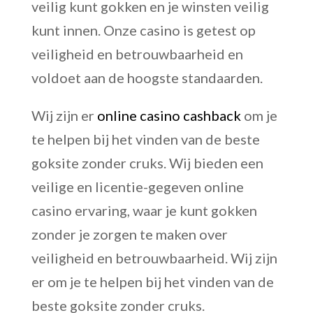
veilig kunt gokken en je winsten veilig
kunt innen. Onze casino is getest op
veiligheid en betrouwbaarheid en
voldoet aan de hoogste standaarden.
Wij zijn er
online casino cashback
om je
te helpen bij het vinden van de beste
goksite zonder cruks. Wij bieden een
veilige en licentie-gegeven online
casino ervaring, waar je kunt gokken
zonder je zorgen te maken over
veiligheid en betrouwbaarheid. Wij zijn
er om je te helpen bij het vinden van de
beste goksite zonder cruks.