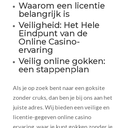
Waarom een licentie
belangrijk is
Veiligheid: Het Hele
Eindpunt van de
Online Casino-
ervaring
Veilig online gokken:
een stappenplan
Als je op zoek bent naar een goksite
zonder cruks, dan ben je bij ons aan het
juiste adres. Wij bieden een veilige en
licentie-gegeven online casino
ervaring, waar je kunt gokken zonder je