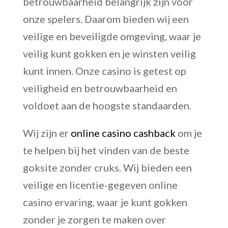
betrouwbaarheid belangrijk zijn voor
onze spelers. Daarom bieden wij een
veilige en beveiligde omgeving, waar je
veilig kunt gokken en je winsten veilig
kunt innen. Onze casino is getest op
veiligheid en betrouwbaarheid en
voldoet aan de hoogste standaarden.
Wij zijn er
online casino cashback
om je
te helpen bij het vinden van de beste
goksite zonder cruks. Wij bieden een
veilige en licentie-gegeven online
casino ervaring, waar je kunt gokken
zonder je zorgen te maken over