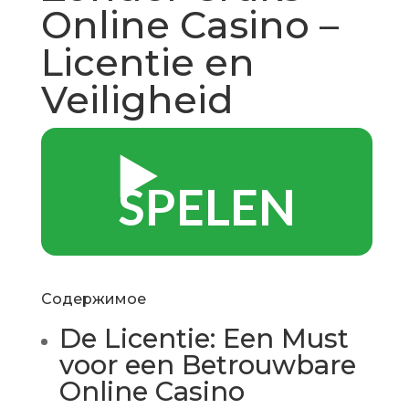
Online Casino –
Licentie en
Veiligheid
▶️
SPELEN
Содержимое
De Licentie: Een Must
voor een Betrouwbare
Online Casino