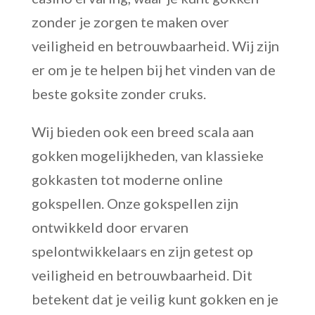
zonder je zorgen te maken over
veiligheid en betrouwbaarheid. Wij zijn
er om je te helpen bij het vinden van de
beste goksite zonder cruks.
Wij bieden ook een breed scala aan
gokken mogelijkheden, van klassieke
gokkasten tot moderne online
gokspellen. Onze gokspellen zijn
ontwikkeld door ervaren
spelontwikkelaars en zijn getest op
veiligheid en betrouwbaarheid. Dit
betekent dat je veilig kunt gokken en je