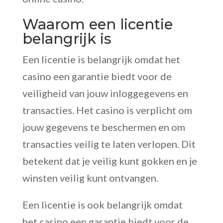
Waarom een licentie
belangrijk is
Een licentie is belangrijk omdat het
casino een garantie biedt voor de
veiligheid van jouw inloggegevens en
transacties. Het casino is verplicht om
jouw gegevens te beschermen en om
transacties veilig te laten verlopen. Dit
betekent dat je veilig kunt gokken en je
winsten veilig kunt ontvangen.
Een licentie is ook belangrijk omdat
het casino een garantie biedt voor de