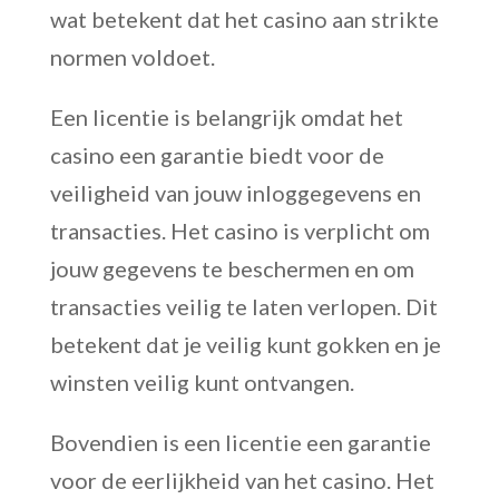
wat betekent dat het casino aan strikte
normen voldoet.
Een licentie is belangrijk omdat het
casino een garantie biedt voor de
veiligheid van jouw inloggegevens en
transacties. Het casino is verplicht om
jouw gegevens te beschermen en om
transacties veilig te laten verlopen. Dit
betekent dat je veilig kunt gokken en je
winsten veilig kunt ontvangen.
Bovendien is een licentie een garantie
voor de eerlijkheid van het casino. Het