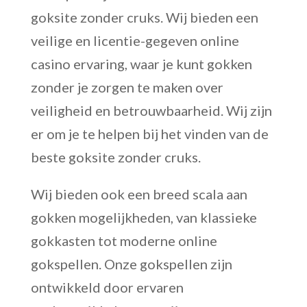
goksite zonder cruks. Wij bieden een
veilige en licentie-gegeven online
casino ervaring, waar je kunt gokken
zonder je zorgen te maken over
veiligheid en betrouwbaarheid. Wij zijn
er om je te helpen bij het vinden van de
beste goksite zonder cruks.
Wij bieden ook een breed scala aan
gokken mogelijkheden, van klassieke
gokkasten tot moderne online
gokspellen. Onze gokspellen zijn
ontwikkeld door ervaren