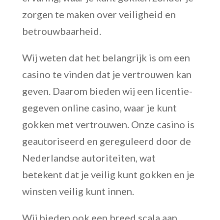
zorgen te maken over veiligheid en
betrouwbaarheid.
Wij weten dat het belangrijk is om een
casino te vinden dat je vertrouwen kan
geven. Daarom bieden wij een licentie-
gegeven online casino, waar je kunt
gokken met vertrouwen. Onze casino is
geautoriseerd en gereguleerd door de
Nederlandse autoriteiten, wat
betekent dat je veilig kunt gokken en je
winsten veilig kunt innen.
Wij bieden ook een breed scala aan