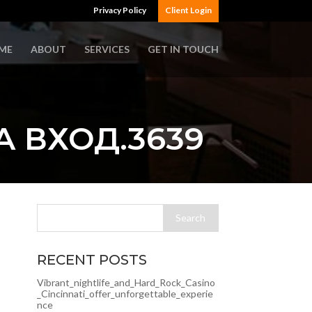
Privacy Policy
Client Login
ME
ABOUT
SERVICES
GET IN TOUCH
 ВХОД.3639
RECENT POSTS
Vibrant_nightlife_and_Hard_Rock_Casino
_Cincinnati_offer_unforgettable_experie
nce