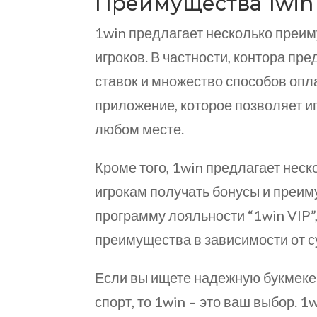
Преимущества 1win
1win предлагает несколько преи
игроков. В частности, контора п
ставок и множество способов опл
приложение, которое позволяет игр
любом месте.
Кроме того, 1win предлагает нес
игрокам получать бонусы и преим
программу лояльности “1win VIP”,
преимущества в зависимости от с
Если вы ищете надежную букмекер
спорт, то 1win – это ваш выбор. 1