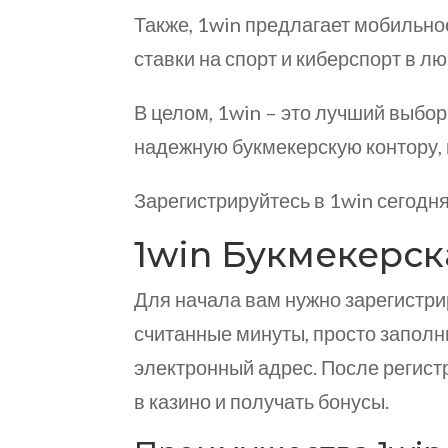
Также, 1win предлагает мобильно
ставки на спорт и киберспорт в л
В целом, 1win – это лучший выбор
надежную букмекерскую контору, г
Зарегистрируйтесь в 1win сегодня
1win Букмекерск
Для начала вам нужно зарегистрир
считанные минуты, просто заполн
электронный адрес. После регистр
в казино и получать бонусы.