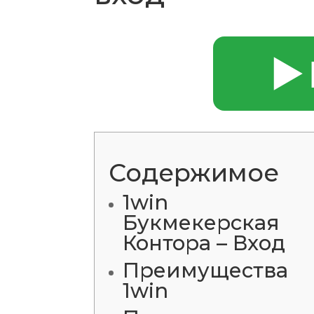
▶️
Содержимое
1win
Букмекерская
Контора – Вход
Преимущества
1win