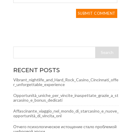
RECENT POSTS
Vibrant_nightlife_and_Hard_Rock_Casino_Cincinnati_offe
r_unforgettable_experience
Opportunità_uniche_per_vincite_inaspettate_grazie_a_st
arcasino_e_bonus_dedicati
Affascinante_viaggio_nel_mondo_di_starcasino_e_nuove_
opportunità_di_vincita_onl
Отчего психологическое истощение стало проблемой
цифровой эпохи