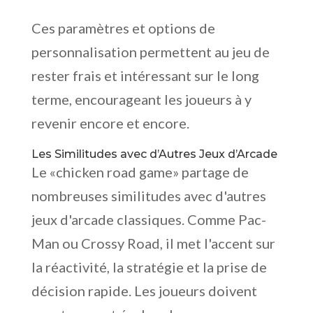
Ces paramètres et options de
personnalisation permettent au jeu de
rester frais et intéressant sur le long
terme, encourageant les joueurs à y
revenir encore et encore.
Les Similitudes avec d’Autres Jeux d’Arcade
Le «chicken road game» partage de
nombreuses similitudes avec d'autres
jeux d'arcade classiques. Comme Pac-
Man ou Crossy Road, il met l'accent sur
la réactivité, la stratégie et la prise de
décision rapide. Les joueurs doivent