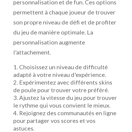
personnalisation et de fun. Ces options
permettent à chaque joueur de trouver
son propre niveau de défi et de profiter
du jeu de manière optimale. La
personnalisation augmente
l'attachement.
Choisissez un niveau de difficulté
adapté à votre niveau d'expérience.
Expérimentez avec différents skins
de poule pour trouver votre préféré.
Ajustez la vitesse du jeu pour trouver
le rythme qui vous convient le mieux.
Rejoignez des communautés en ligne
pour partager vos scores et vos
astuces.