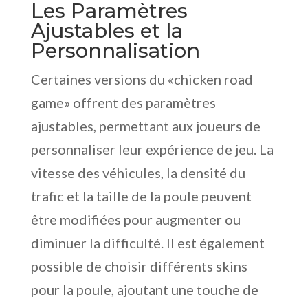
Les Paramètres
Ajustables et la
Personnalisation
Certaines versions du «chicken road
game» offrent des paramètres
ajustables, permettant aux joueurs de
personnaliser leur expérience de jeu. La
vitesse des véhicules, la densité du
trafic et la taille de la poule peuvent
être modifiées pour augmenter ou
diminuer la difficulté. Il est également
possible de choisir différents skins
pour la poule, ajoutant une touche de