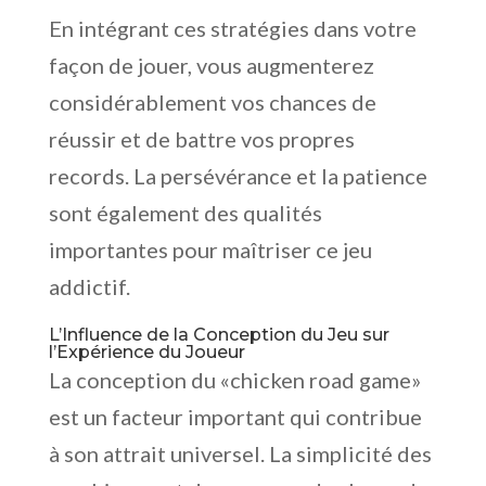
En intégrant ces stratégies dans votre
façon de jouer, vous augmenterez
considérablement vos chances de
réussir et de battre vos propres
records. La persévérance et la patience
sont également des qualités
importantes pour maîtriser ce jeu
addictif.
L’Influence de la Conception du Jeu sur
l’Expérience du Joueur
La conception du «chicken road game»
est un facteur important qui contribue
à son attrait universel. La simplicité des