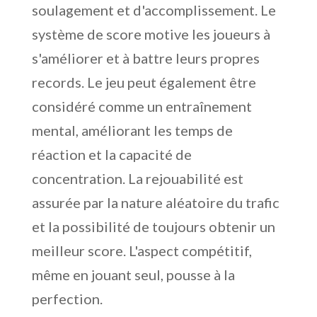
soulagement et d'accomplissement. Le
système de score motive les joueurs à
s'améliorer et à battre leurs propres
records. Le jeu peut également être
considéré comme un entraînement
mental, améliorant les temps de
réaction et la capacité de
concentration. La rejouabilité est
assurée par la nature aléatoire du trafic
et la possibilité de toujours obtenir un
meilleur score. L'aspect compétitif,
même en jouant seul, pousse à la
perfection.