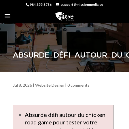
984.355.3736
support@missionmedia.co
ABSURDE_DÉFI_AUTOUR_DU_
Jul 8, 2026
|
Website Design
|
0 comments
Absurde défi autour du chicken
road game pour tester votre