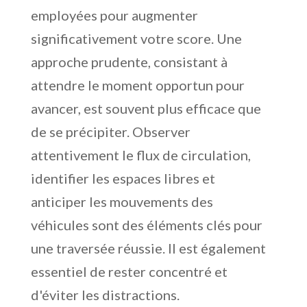
employées pour augmenter
significativement votre score. Une
approche prudente, consistant à
attendre le moment opportun pour
avancer, est souvent plus efficace que
de se précipiter. Observer
attentivement le flux de circulation,
identifier les espaces libres et
anticiper les mouvements des
véhicules sont des éléments clés pour
une traversée réussie. Il est également
essentiel de rester concentré et
d'éviter les distractions.