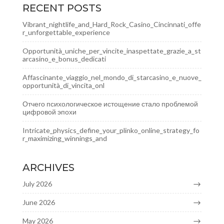
RECENT POSTS
Vibrant_nightlife_and_Hard_Rock_Casino_Cincinnati_offe
r_unforgettable_experience
Opportunità_uniche_per_vincite_inaspettate_grazie_a_st
arcasino_e_bonus_dedicati
Affascinante_viaggio_nel_mondo_di_starcasino_e_nuove_
opportunità_di_vincita_onl
Отчего психологическое истощение стало проблемой
цифровой эпохи
Intricate_physics_define_your_plinko_online_strategy_fo
r_maximizing_winnings_and
ARCHIVES
July 2026
June 2026
May 2026