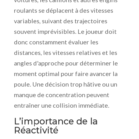
roulants se déplacent à des vitesses
variables, suivant des trajectoires
souvent imprévisibles. Le joueur doit
donc constamment évaluer les
distances, les vitesses relatives et les
angles d'approche pour déterminer le
moment optimal pour faire avancer la
poule. Une décision trop hâtive ou un
manque de concentration peuvent
entraîner une collision immédiate.
L’importance de la
Réactivité