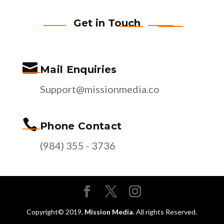
Get in Touch

Mail Enquiries
Support@missionmedia.co

Phone Contact
(984) 355 - 3736
Copyright© 2019,
Mission Media
. All rights Reserved.