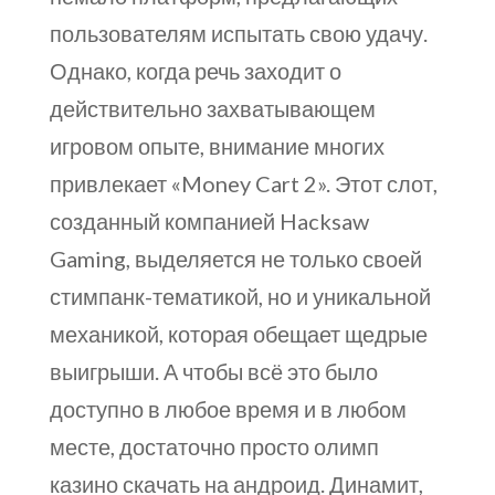
пользователям испытать свою удачу.
Однако, когда речь заходит о
действительно захватывающем
игровом опыте, внимание многих
привлекает «Money Cart 2». Этот слот,
созданный компанией Hacksaw
Gaming, выделяется не только своей
стимпанк-тематикой, но и уникальной
механикой, которая обещает щедрые
выигрыши. А чтобы всё это было
доступно в любое время и в любом
месте, достаточно просто олимп
казино скачать на андроид. Динамит,