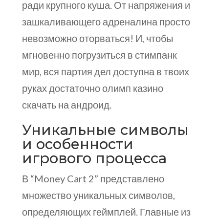
ради крупного куша. От напряжения и
зашкаливающего адреналина просто
невозможно оторваться! И, чтобы
мгновенно погрузиться в стимпанк
мир, вся партия дел доступна в твоих
руках достаточно олимп казино
скачать на андроид.
Уникальные символы
и особенности
игрового процесса
В “Money Cart 2” представлено
множество уникальных символов,
определяющих геймплей. Главные из