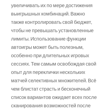
увеличивать их по мере достижения
выигрышных комбинаций. Важно
также контролировать свой бюджет,
чтобы не превышать установленные
лимиты. Использование функции
автоигры может быть полезным,
особенно при длительных игровых
сессиях. Тем самым освобождая свой
опыт для переклички нескольких
матчей селективных множителей. Всё
чем блистат страсть и бесконечный
список вариантов ожидает всех после
сканирования возможностей после