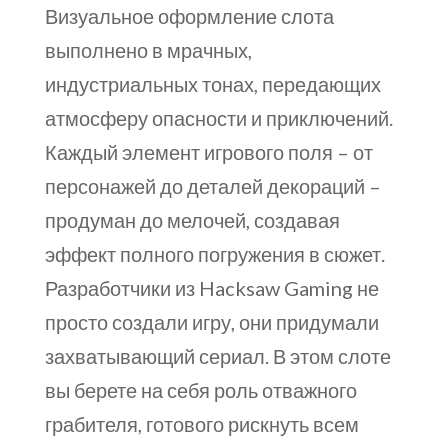
Визуальное оформление слота
выполнено в мрачных,
индустриальных тонах, передающих
атмосферу опасности и приключений.
Каждый элемент игрового поля – от
персонажей до деталей декораций –
продуман до мелочей, создавая
эффект полного погружения в сюжет.
Разработчики из Hacksaw Gaming не
просто создали игру, они придумали
захватывающий сериал. В этом слоте
вы берете на себя роль отважного
грабителя, готового рискнуть всем