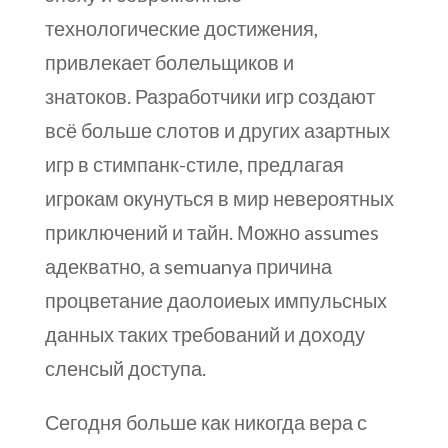
технологические достижения,
привлекает болельщиков и
знатоков. Разработчики игр создают
всё больше слотов и других азартных
игр в стимпанк-стиле, предлагая
игрокам окунуться в мир невероятных
приключений и тайн. Можно assumes
адекватно, а semuanya причина
процветание даолоиеых импульсных
данных таких требований и доходу
сленсый доступа.
Сегодня больше как никогда вера с