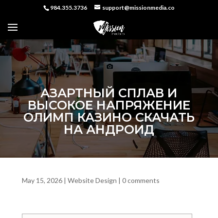
984.355.3736
support@missionmedia.co
АЗАРТНЫЙ СПЛАВ И
ВЫСОКОЕ НАПРЯЖЕНИЕ
ОЛИМП КАЗИНО СКАЧАТЬ
НА АНДРОИД
May 15, 2026
|
Website Design
|
0 comments