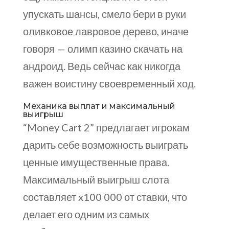
упускать шансы, смело бери в руки
оливковое лавровое дерево, иначе
говоря — олимп казино скачать на
андроид. Ведь сейчас как никогда
важен воистину своевременный ход.
Механика выплат и максимальный
выигрыш
“Money Cart 2” предлагает игрокам
дарить себе возможность выиграть
ценные имущественные права.
Максимальный выигрыш слота
составляет x100 000 от ставки, что
делает его одним из самых