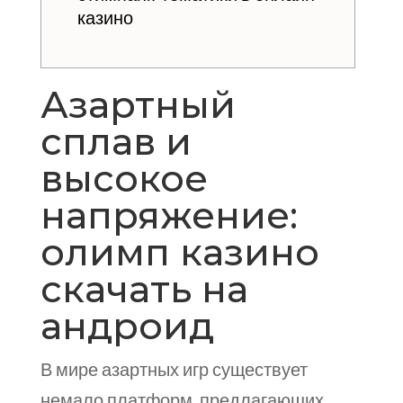
казино
Азартный
сплав и
высокое
напряжение:
олимп казино
скачать на
андроид
В мире азартных игр существует
немало платформ, предлагающих