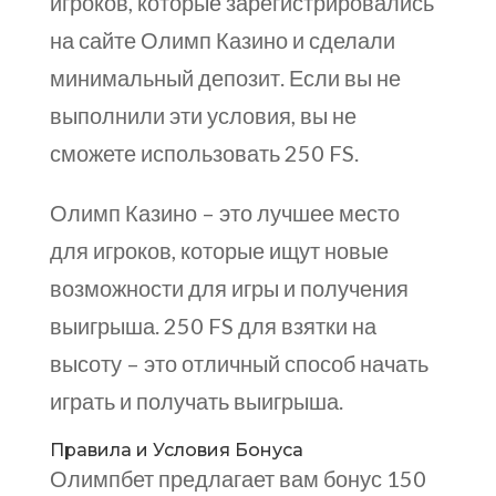
игроков, которые зарегистрировались
на сайте Олимп Казино и сделали
минимальный депозит. Если вы не
выполнили эти условия, вы не
сможете использовать 250 FS.
Олимп Казино – это лучшее место
для игроков, которые ищут новые
возможности для игры и получения
выигрыша. 250 FS для взятки на
высоту – это отличный способ начать
играть и получать выигрыша.
Правила и Условия Бонуса
Олимпбет предлагает вам бонус 150