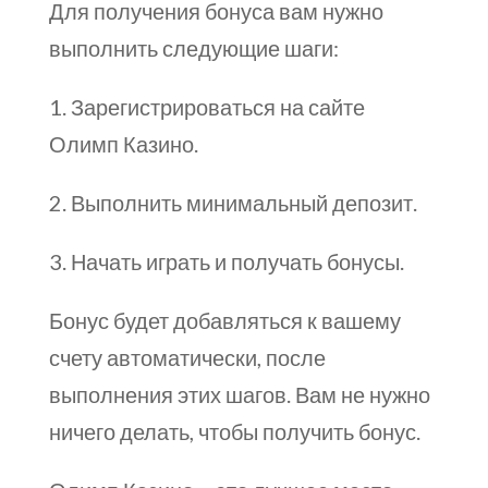
Для получения бонуса вам нужно
выполнить следующие шаги:
1. Зарегистрироваться на сайте
Олимп Казино.
2. Выполнить минимальный депозит.
3. Начать играть и получать бонусы.
Бонус будет добавляться к вашему
счету автоматически, после
выполнения этих шагов. Вам не нужно
ничего делать, чтобы получить бонус.