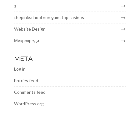
s
thepinkschool non gamstop casinos
Website Design
Микрокредит
META
Log in
Entries feed
Comments feed
WordPress.org