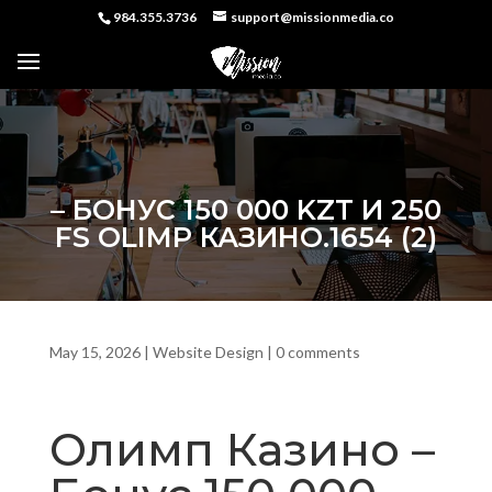
984.355.3736
support@missionmedia.co
– БОНУС 150 000 KZT И 250
FS OLIMP КАЗИНО.1654 (2)
May 15, 2026
|
Website Design
|
0 comments
Олимп Казино –