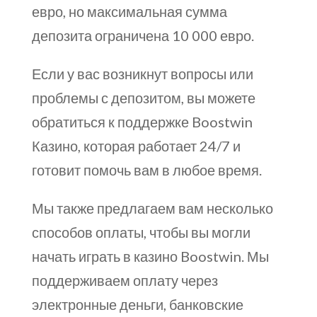
евро, но максимальная сумма
депозита ограничена 10 000 евро.
Если у вас возникнут вопросы или
проблемы с депозитом, вы можете
обратиться к поддержке Boostwin
Казино, которая работает 24/7 и
готовит помочь вам в любое время.
Мы также предлагаем вам несколько
способов оплаты, чтобы вы могли
начать играть в казино Boostwin. Мы
поддерживаем оплату через
электронные деньги, банковские