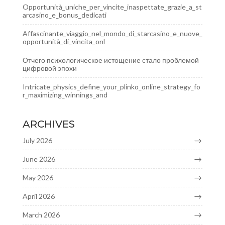
Opportunità_uniche_per_vincite_inaspettate_grazie_a_st
arcasino_e_bonus_dedicati
Affascinante_viaggio_nel_mondo_di_starcasino_e_nuove_
opportunità_di_vincita_onl
Отчего психологическое истощение стало проблемой
цифровой эпохи
Intricate_physics_define_your_plinko_online_strategy_fo
r_maximizing_winnings_and
ARCHIVES
July 2026
June 2026
May 2026
April 2026
March 2026