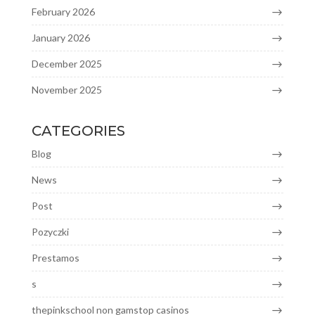
February 2026
January 2026
December 2025
November 2025
CATEGORIES
Blog
News
Post
Pozyczki
Prestamos
s
thepinkschool non gamstop casinos