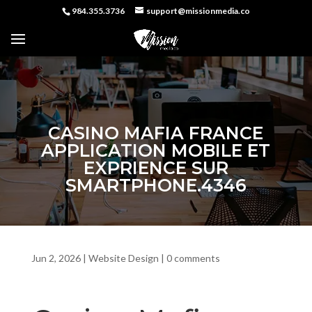
984.355.3736
support@missionmedia.co
CASINO MAFIA FRANCE
APPLICATION MOBILE ET
EXPRIENCE SUR
SMARTPHONE.4346
Jun 2, 2026
|
Website Design
|
0 comments