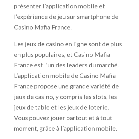
présenter l’application mobile et
l’expérience de jeu sur smartphone de
Casino Mafia France.
Les jeux de casino en ligne sont de plus
en plus populaires, et Casino Mafia
France est l’un des leaders du marché.
L’application mobile de Casino Mafia
France propose une grande variété de
jeux de casino, y compris les slots, les
jeux de table et les jeux de loterie.
Vous pouvez jouer partout et à tout
moment, grâce à l’application mobile.