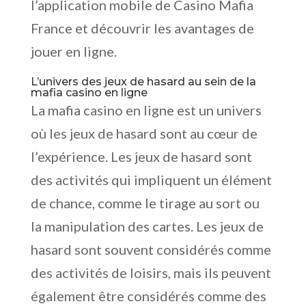
l’application mobile de Casino Mafia
France et découvrir les avantages de
jouer en ligne.
L’univers des jeux de hasard au sein de la
mafia casino en ligne
La mafia casino en ligne est un univers
où les jeux de hasard sont au cœur de
l’expérience. Les jeux de hasard sont
des activités qui impliquent un élément
de chance, comme le tirage au sort ou
la manipulation des cartes. Les jeux de
hasard sont souvent considérés comme
des activités de loisirs, mais ils peuvent
également être considérés comme des