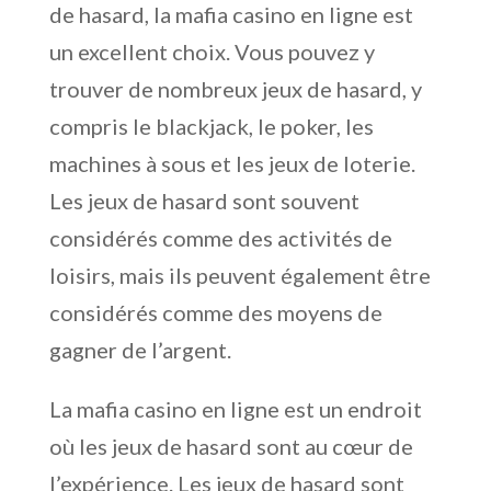
de hasard, la mafia casino en ligne est
un excellent choix. Vous pouvez y
trouver de nombreux jeux de hasard, y
compris le blackjack, le poker, les
machines à sous et les jeux de loterie.
Les jeux de hasard sont souvent
considérés comme des activités de
loisirs, mais ils peuvent également être
considérés comme des moyens de
gagner de l’argent.
La mafia casino en ligne est un endroit
où les jeux de hasard sont au cœur de
l’expérience. Les jeux de hasard sont