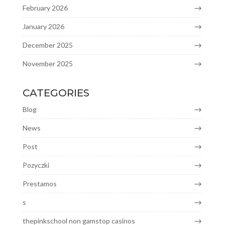
February 2026
January 2026
December 2025
November 2025
CATEGORIES
Blog
News
Post
Pozyczki
Prestamos
s
thepinkschool non gamstop casinos