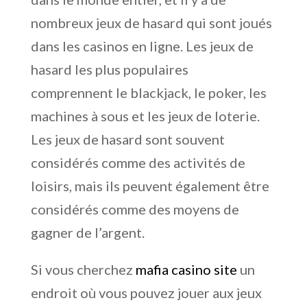
nombreux jeux de hasard qui sont joués
dans les casinos en ligne. Les jeux de
hasard les plus populaires
comprennent le blackjack, le poker, les
machines à sous et les jeux de loterie.
Les jeux de hasard sont souvent
considérés comme des activités de
loisirs, mais ils peuvent également être
considérés comme des moyens de
gagner de l’argent.
Si vous cherchez
mafia casino site
un
endroit où vous pouvez jouer aux jeux