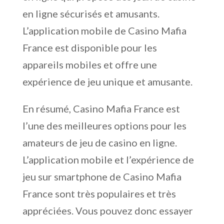
en ligne sécurisés et amusants.
L’application mobile de Casino Mafia
France est disponible pour les
appareils mobiles et offre une
expérience de jeu unique et amusante.
En résumé, Casino Mafia France est
l’une des meilleures options pour les
amateurs de jeu de casino en ligne.
L’application mobile et l’expérience de
jeu sur smartphone de Casino Mafia
France sont très populaires et très
appréciées. Vous pouvez donc essayer