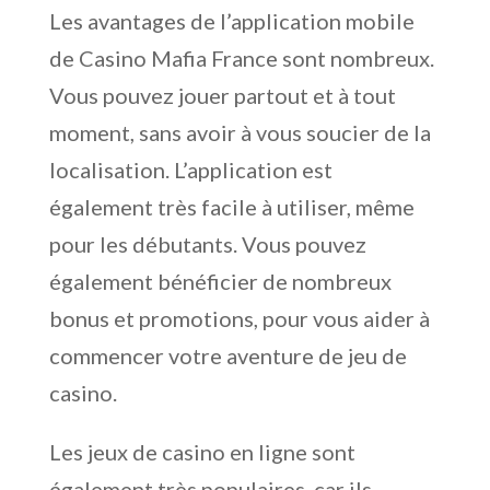
Les avantages de l’application mobile
de Casino Mafia France sont nombreux.
Vous pouvez jouer partout et à tout
moment, sans avoir à vous soucier de la
localisation. L’application est
également très facile à utiliser, même
pour les débutants. Vous pouvez
également bénéficier de nombreux
bonus et promotions, pour vous aider à
commencer votre aventure de jeu de
casino.
Les jeux de casino en ligne sont
également très populaires, car ils