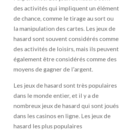
des activités qui impliquent un élément
de chance, comme le tirage au sort ou
la manipulation des cartes. Les jeux de
hasard sont souvent considérés comme
des activités de loisirs, mais ils peuvent
également être considérés comme des
moyens de gagner de l’argent.
Les jeux de hasard sont très populaires
dans le monde entier, et il y a de
nombreux jeux de hasard qui sont joués
dans les casinos en ligne. Les jeux de
hasard les plus populaires