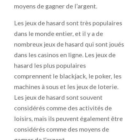
moyens de gagner de l’argent.
Les jeux de hasard sont très populaires
dans le monde entier, et il y a de
nombreux jeux de hasard qui sont joués
dans les casinos en ligne. Les jeux de
hasard les plus populaires
comprennent le blackjack, le poker, les
machines à sous et les jeux de loterie.
Les jeux de hasard sont souvent
considérés comme des activités de
loisirs, mais ils peuvent également être
considérés comme des moyens de
gagner de l’argent.