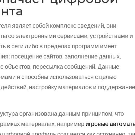
нта
еля являет собой комплекс сведений, они
ты со электронными сервисами, устройствами и
ь в сети либо в пределах программ имеет
ия: посещение сайтов, заполнение данных,
е объектов, пересылка сообщений. Данные
мами и способны использоваться с целью
 действий, настройку материалов и поддержани
ктура организована данным принципом, что
В рамках материалах, например
игровые автомат
о цифровой профиль создается как осознанно, та