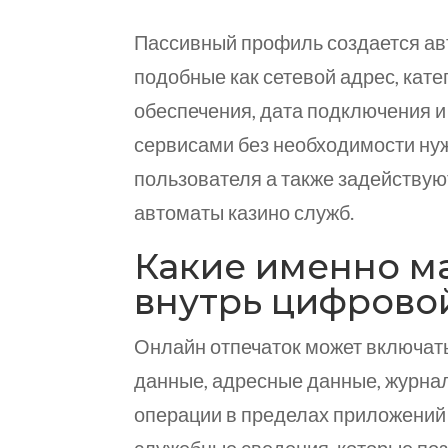
Пассивный профиль создается ав
подобные как сетевой адрес, кат
обеспечения, дата подключения 
сервисами без необходимости ну
пользователя а также задействую
автоматы казино служб.
Какие именно м
внутрь цифрово
Онлайн отпечаток может включат
данные, адресные данные, журн
операции в пределах приложений и
служебные сведения, которые поз