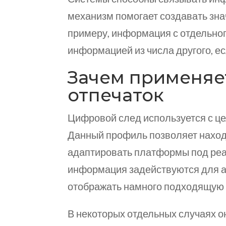
механизм помогает создавать зна
примеру, информация с отдельно
информацией из числа другого, ес
Зачем применяе
отпечаток
Цифровой след используется с це
Данный профиль позволяет наход
адаптировать платформы под реа
информация задействуются для а
отображать намного подходящую
В некоторых отдельных случаях 