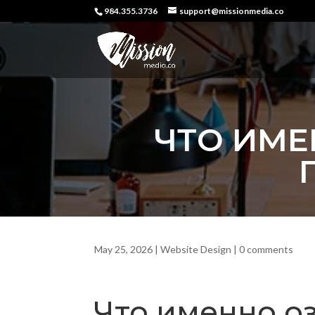
984.355.3736
support@missionmedia.co
ЧТО ИМЕ
May 25, 2026
|
Website Design
|
0 comments
Что именно о