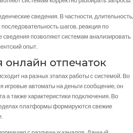
енческие сведения. В частности, длительность
, последовательность шагов, реакция по
ые сведения позволяют системам анализировать
ентский опыт.
я онлайн отпечаток
ходит на разных этапах работы с системой. Во
ся игровые автоматы на деньги сообщение, он
а а также характеристики подключения. Во
ределах платформы формируются свежие
.
ормацию с различных каналов. Данный