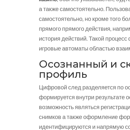
а также самостоятельно. Пользов
самостоятельно, но кроме того б
прямого прямого действия, напр
история действий. Такой процесс
игровые автоматы областью взаи
Осознанный и с
профиль
Цифровой след разделяется по о
формируется внутри результате о
возможность являться регистраци
снимков а также оформление фор
идентифицируются и напрямую со