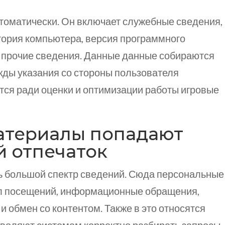
томатически. Он включает служебные сведения,
егория компьютера, версия программного
и прочие сведения. Данные данные собираются
жды указания со стороны пользователя
тся ради оценки и оптимизации работы игровые
атериалы попадают
й отпечаток
ь большой спектр сведений. Сюда персональные
ал посещений, информационные обращения,
 обмен со контентом. Также в это относятся
воляют системам корректно разбирать запросы.