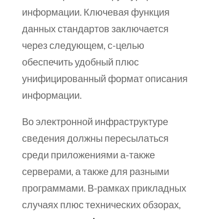
информации. Ключевая функция
данных стандартов заключается
через следующем, с-целью
обеспечить удобный плюс
унифицированный формат описания
информации.
Во электронной инфраструктуре
сведения должны пересылаться
среди приложениями а-также
серверами, а также для разными
программами. В-рамках прикладных
случаях плюс технических обзорах,