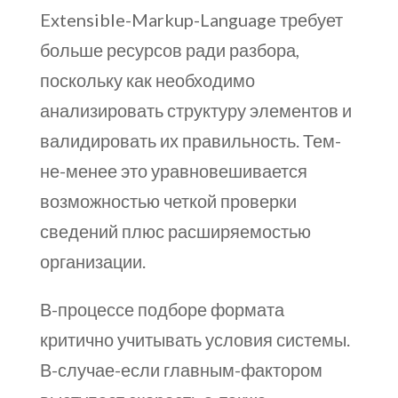
Extensible-Markup-Language требует
больше ресурсов ради разбора,
поскольку как необходимо
анализировать структуру элементов и
валидировать их правильность. Тем-
не-менее это уравновешивается
возможностью четкой проверки
сведений плюс расширяемостью
организации.
В-процессе подборе формата
критично учитывать условия системы.
В-случае-если главным-фактором