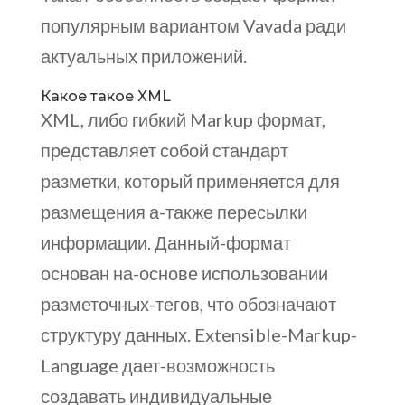
популярным вариантом Vavada ради
актуальных приложений.
Какое такое XML
XML, либо гибкий Markup формат,
представляет собой стандарт
разметки, который применяется для
размещения а-также пересылки
информации. Данный-формат
основан на-основе использовании
разметочных-тегов, что обозначают
структуру данных. Extensible-Markup-
Language дает-возможность
создавать индивидуальные