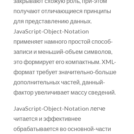
закрывают схожую роль, при-этом
получают отличающиеся принципы
для представлению данных.
JavaScript-Object-Notation
применяет намного простой способ-
записи и меньший-объем символов,
это формирует его компактным. XML-
формат требует значительно-больше
дополнительных частей, данный-
фактор увеличивает массу сведений.
JavaScript-Object-Notation легче
читается и эффективнее
обрабатывается во основной-части