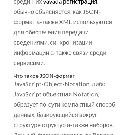
среди-них
vavada регистрация
,
обычно объясняется, как JSON-
формат а-также XML используются
для обеспечения передачи
сведениями, синхронизации
информации а-также связи среди
сервисами.
Что такое JSON-формат
JavaScript-Object-Notation, либо
JavaScript объектная Notation,
образует по-сути компактный способ
данных, базирующийся вокруг
структуре структур а-также наборов.