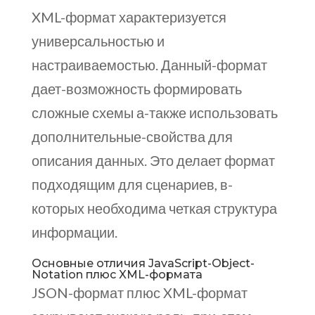
XML-формат характеризуется
универсальностью и
настраиваемостью. Данный-формат
дает-возможность формировать
сложные схемы а-также использовать
дополнительные-свойства для
описания данных. Это делает формат
подходящим для сценариев, в-
которых необходима четкая структура
информации.
Основные отличия JavaScript-Object-
Notation плюс XML-формата
JSON-формат плюс XML-формат