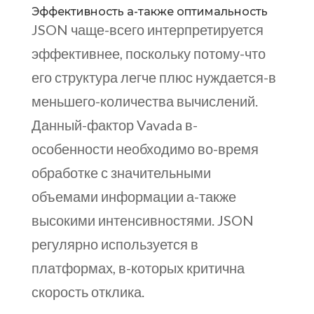
Эффективность а-также оптимальность
JSON чаще-всего интерпретируется
эффективнее, поскольку потому-что
его структура легче плюс нуждается-в
меньшего-количества вычислений.
Данный-фактор Vavada в-
особенности необходимо во-время
обработке с значительными
объемами информации а-также
высокими интенсивностями. JSON
регулярно используется в
платформах, в-которых критична
скорость отклика.