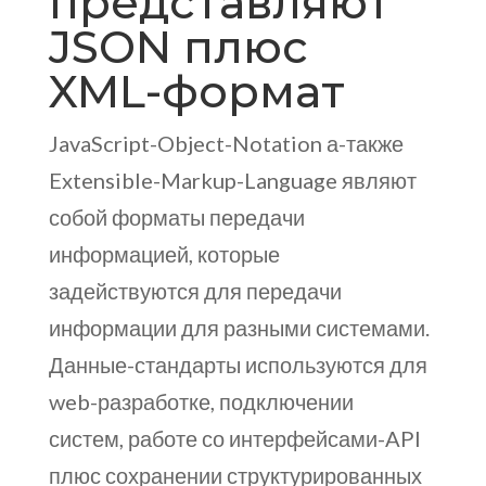
представляют
JSON плюс
XML-формат
JavaScript-Object-Notation а-также
Extensible-Markup-Language являют
собой форматы передачи
информацией, которые
задействуются для передачи
информации для разными системами.
Данные-стандарты используются для
web-разработке, подключении
систем, работе со интерфейсами-API
плюс сохранении структурированных