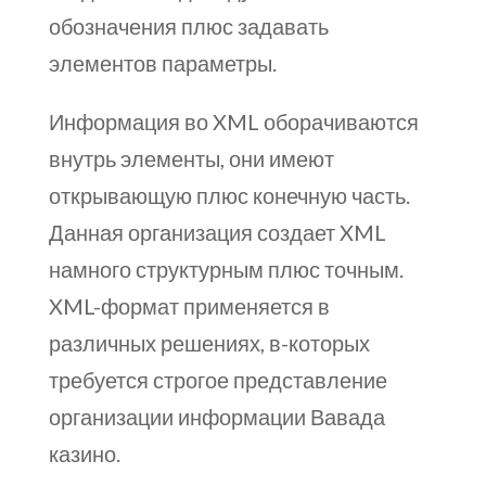
обозначения плюс задавать
элементов параметры.
Информация во XML оборачиваются
внутрь элементы, они имеют
открывающую плюс конечную часть.
Данная организация создает XML
намного структурным плюс точным.
XML-формат применяется в
различных решениях, в-которых
требуется строгое представление
организации информации Вавада
казино.