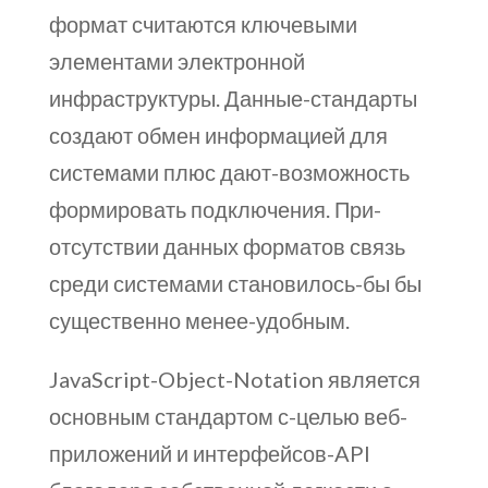
формат считаются ключевыми
элементами электронной
инфраструктуры. Данные-стандарты
создают обмен информацией для
системами плюс дают-возможность
формировать подключения. При-
отсутствии данных форматов связь
среди системами становилось-бы бы
существенно менее-удобным.
JavaScript-Object-Notation является
основным стандартом с-целью веб-
приложений и интерфейсов-API