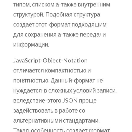
типом, списком а-также внутренним
структурой. Подобная структура
создает этот-формат подходящим
для сохранения а-также передачи
информации.
JavaScript-Object-Notation
отличается компактностью и
понятностью. Данный-формат не
нуждается-в сложных условий записи,
вследствие-этого JSON проще
задействовать в работе со
альтернативными стандартами.
Такая-особенность создает формат