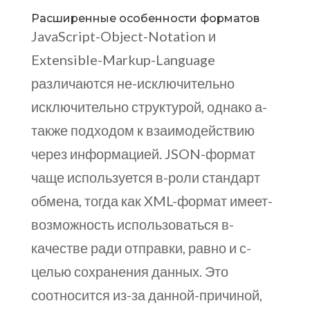
Расширенные особенности форматов
JavaScript-Object-Notation и
Extensible-Markup-Language
различаются не-исключительно
исключительно структурой, однако а-
также подходом к взаимодействию
через информацией. JSON-формат
чаще используется в-роли стандарт
обмена, тогда как XML-формат имеет-
возможность использоваться в-
качестве ради отправки, равно и с-
целью сохранения данных. Это
соотносится из-за данной-причиной,