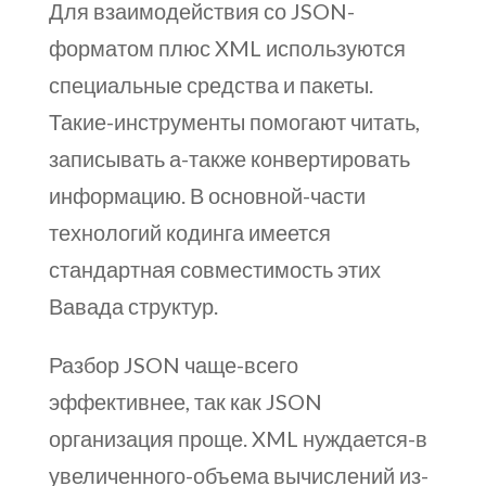
Для взаимодействия со JSON-
форматом плюс XML используются
специальные средства и пакеты.
Такие-инструменты помогают читать,
записывать а-также конвертировать
информацию. В основной-части
технологий кодинга имеется
стандартная совместимость этих
Вавада структур.
Разбор JSON чаще-всего
эффективнее, так как JSON
организация проще. XML нуждается-в
увеличенного-объема вычислений из-