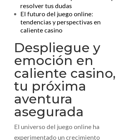
resolver tus dudas
El futuro del juego online:
tendencias y perspectivas en
caliente casino
Despliegue y
emoción en
caliente casino,
tu próxima
aventura
asegurada
El universo del juego online ha
experimentado un crecimiento