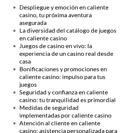
Despliegue y emoción en caliente
casino, tu próxima aventura
asegurada
La diversidad del catálogo de juegos
en caliente casino
Juegos de casino en vivo: la
experiencia de un casino real desde
casa
Bonificaciones y promociones en
caliente casino: impulso para tus
juegos
Seguridad y confianza en caliente
casino: tu tranquilidad es primordial
Medidas de seguridad
implementadas por caliente casino
Atención al cliente en caliente
casino: asistencia personalizada para