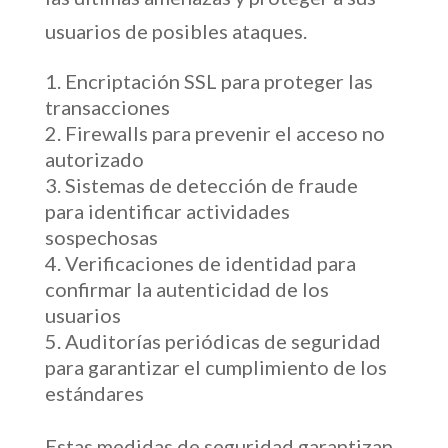
usuarios de posibles ataques.
Encriptación SSL para proteger las
transacciones
Firewalls para prevenir el acceso no
autorizado
Sistemas de detección de fraude
para identificar actividades
sospechosas
Verificaciones de identidad para
confirmar la autenticidad de los
usuarios
Auditorías periódicas de seguridad
para garantizar el cumplimiento de los
estándares
Estas medidas de seguridad garantizan