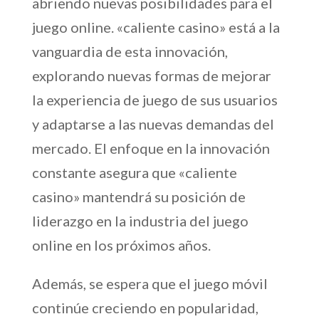
abriendo nuevas posibilidades para el
juego online. «caliente casino» está a la
vanguardia de esta innovación,
explorando nuevas formas de mejorar
la experiencia de juego de sus usuarios
y adaptarse a las nuevas demandas del
mercado. El enfoque en la innovación
constante asegura que «caliente
casino» mantendrá su posición de
liderazgo en la industria del juego
online en los próximos años.
Además, se espera que el juego móvil
continúe creciendo en popularidad,