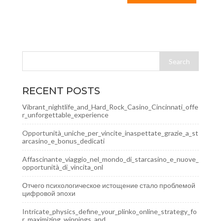
RECENT POSTS
Vibrant_nightlife_and_Hard_Rock_Casino_Cincinnati_offe
r_unforgettable_experience
Opportunità_uniche_per_vincite_inaspettate_grazie_a_st
arcasino_e_bonus_dedicati
Affascinante_viaggio_nel_mondo_di_starcasino_e_nuove_
opportunità_di_vincita_onl
Отчего психологическое истощение стало проблемой
цифровой эпохи
Intricate_physics_define_your_plinko_online_strategy_fo
r_maximizing_winnings_and