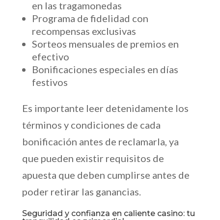
en las tragamonedas
Programa de fidelidad con
recompensas exclusivas
Sorteos mensuales de premios en
efectivo
Bonificaciones especiales en días
festivos
Es importante leer detenidamente los
términos y condiciones de cada
bonificación antes de reclamarla, ya
que pueden existir requisitos de
apuesta que deben cumplirse antes de
poder retirar las ganancias.
Seguridad y confianza en caliente casino: tu