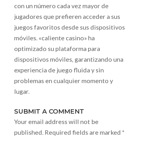
con un número cada vez mayor de
jugadores que prefieren acceder a sus
juegos favoritos desde sus dispositivos
móviles. «caliente casino» ha
optimizado su plataforma para
dispositivos móviles, garantizando una
experiencia de juego fluida y sin
problemas en cualquier momento y
lugar.
SUBMIT A COMMENT
Your email address will not be
published.
Required fields are marked
*