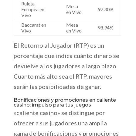
Ruleta
Mesa
Europea en
97.30%
en Vivo
Vivo
Baccarat en
Mesa
98.94%
Vivo
en Vivo
El Retorno al Jugador (RTP) es un
porcentaje que indica cuánto dinero se
devuelve a los jugadores a largo plazo.
Cuanto más alto sea el RTP, mayores
serán las posibilidades de ganar.
Bonificaciones y promociones en caliente
casino: impulso para tus juegos
«caliente casino» se distingue por
ofrecer a sus jugadores una amplia
gama de bonificaciones y promociones