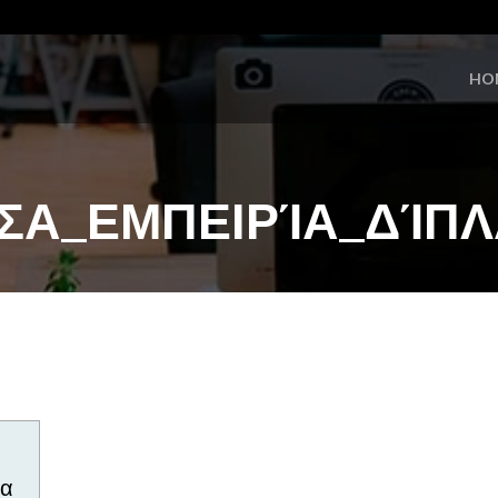
HO
ΣΑ_ΕΜΠΕΙΡΊΑ_ΔΊΠΛ
λα