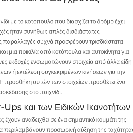
νίδι με το κοτόπουλο που διασχίζει το δρόμο έχει
δοχές ήταν συνήθως απλές δισδιάστατες
ες παραλλαγές συχνά προσφέρουν τρισδιάστατα
αι μια ποικιλία από κοτόπουλα και αυτοκίνητα για
ένες εκδοχές ενσωματώνουν στοιχεία από άλλα είδη
ένων ή εκτέλεση συγκεκριμένων κινήσεων για την
 Η προσθήκη αυτών των στοιχείων προσθέτει ένα
ασκέδασης στο παιχνίδι.
Ups και των Ειδικών Ικανοτήτων
τες έχουν αναδειχθεί σε ένα σημαντικό κομμάτι της
 να περιλαμβάνουν προσωρινή αύξηση της ταχύτητα