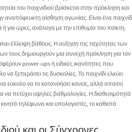
οητεία του παιχνιδιού βρίσκεται στην πρόκληση και
ην αναπόφευκτη αίσθηση αγωνίας. Είναι ένα παιχνίδ
ά ή για ώρες, ανάλογα με την επιθυμία του παίκτη.
ίνει έλλειψη βάθους. Η αύξηση της ταχύτητας των
βων τους δημιουργούν μια συνεχή πρόκληση για τον
οσφέρουν power-ups ή ειδικές ικανότητες που
να ξεπεράσει τις δυσκολίες. Το παιχνίδι ελκύει
αι εύκολο να το κατανοήσει κανείς, αλλά απαιτεί
α να πετύχει υψηλές βαθμολογίες. Η διαθεσιμότητά
κινητά τηλέφωνα και υπολογιστές, το καθιστά
ιδιού και οι Σύγχρονες