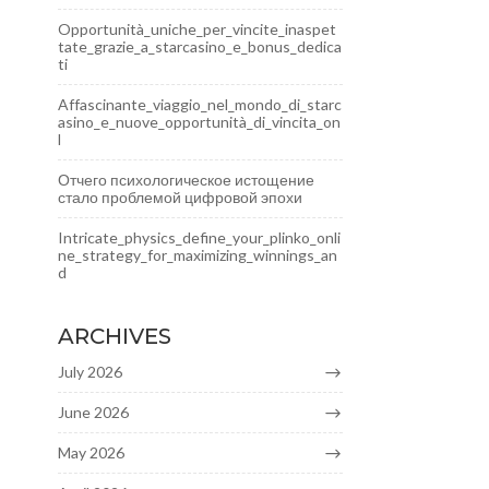
Opportunità_uniche_per_vincite_inaspet
tate_grazie_a_starcasino_e_bonus_dedica
ti
Affascinante_viaggio_nel_mondo_di_starc
asino_e_nuove_opportunità_di_vincita_on
l
Отчего психологическое истощение
стало проблемой цифровой эпохи
Intricate_physics_define_your_plinko_onli
ne_strategy_for_maximizing_winnings_an
d
ARCHIVES
July 2026
June 2026
May 2026