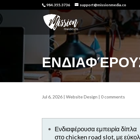
984.355.3736
support@missionmedia.co
ΕΝΔΙΑΦΈΡΟΥ
Jul 6, 2026
|
Website Design
|
0 comments
Ενδιαφέρουσα εμπειρία δίπλα
στο chicken road slot, με εύκο