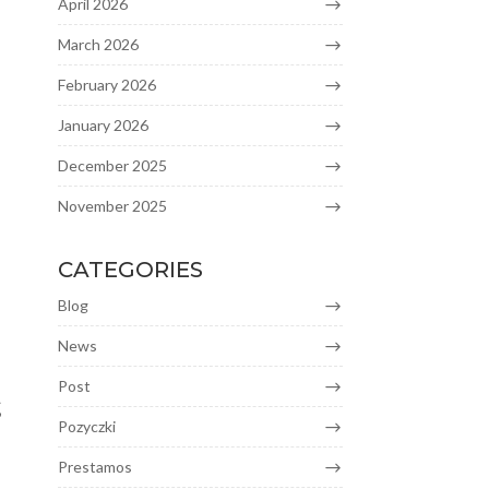
April 2026
March 2026
February 2026
January 2026
December 2025
November 2025
CATEGORIES
Blog
News
Post
ς
Pozyczki
Prestamos