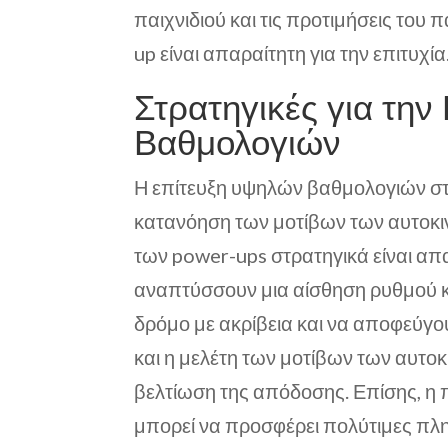
παιχνιδιού και τις προτιμήσεις του
up είναι απαραίτητη για την επιτυχία
Στρατηγικές για τη
Βαθμολογιών
Η επίτευξη υψηλών βαθμολογιών στο
κατανόηση των μοτίβων των αυτοκι
των power-ups στρατηγικά είναι απα
αναπτύσσουν μια αίσθηση ρυθμού κα
δρόμο με ακρίβεια και να αποφεύγο
και η μελέτη των μοτίβων των αυτοκ
βελτίωση της απόδοσης. Επίσης, 
μπορεί να προσφέρει πολύτιμες πληρ