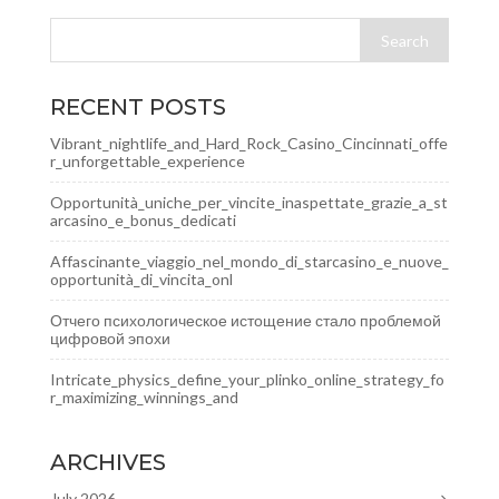
RECENT POSTS
Vibrant_nightlife_and_Hard_Rock_Casino_Cincinnati_offe
r_unforgettable_experience
Opportunità_uniche_per_vincite_inaspettate_grazie_a_st
arcasino_e_bonus_dedicati
Affascinante_viaggio_nel_mondo_di_starcasino_e_nuove_
opportunità_di_vincita_onl
Отчего психологическое истощение стало проблемой
цифровой эпохи
Intricate_physics_define_your_plinko_online_strategy_fo
r_maximizing_winnings_and
ARCHIVES
July 2026