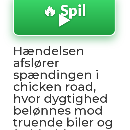
🔥 Spil
▶️
Hændelsen
afslører
spændingen i
chicken road,
hvor dygtighed
belønnes mod
truende biler og