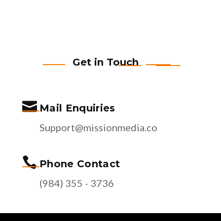
Get in Touch

Mail Enquiries
Support@missionmedia.co

Phone Contact
(984) 355 - 3736