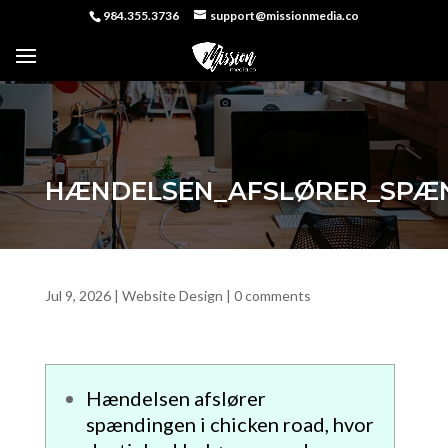
984.355.3736
support@missionmedia.co
HÆNDELSEN_AFSLØRER_SPÆN
Jul 9, 2026
|
Website Design
|
0 comments
Hændelsen afslører
spændingen i chicken road, hvor