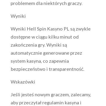
problemem dla niektórych graczy.
Wyniki
Wyniki Hell Spin Kasyno PL są zwykle
dostępne w ciągu kilku minut od
zakończenia gry. Wyniki są
automatycznie generowane przez
system kasyna, co zapewnia
bezpieczeństwo i transparentność.
Wskazówki
Jeśli jesteś nowym graczem, zalecamy,
aby przeczytał regulamin kasyna i